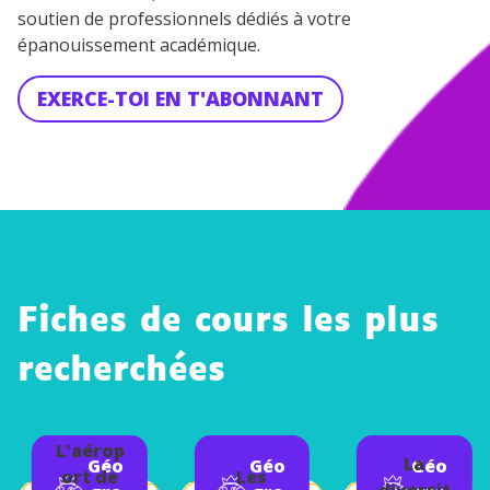
soutien de professionnels dédiés à votre
épanouissement académique.
EXERCE-TOI EN T'ABONNANT
Fiches de cours les plus
recherchées
L'aérop
La
Géo
Géo
Géo
ort de
Les
diversit