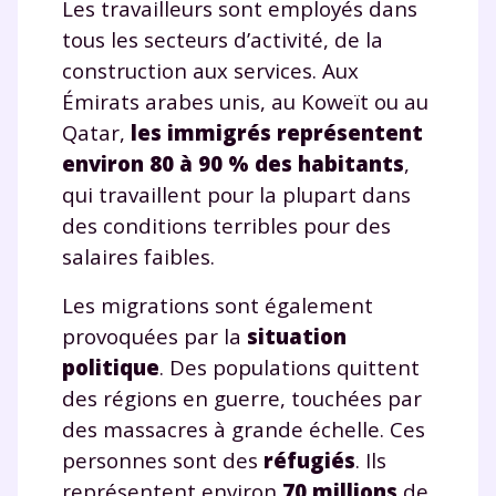
Les travailleurs sont employés dans
tous les secteurs d’activité, de la
construction aux services. Aux
Émirats arabes unis, au Koweït ou au
Qatar,
les immigrés représentent
environ 80 à 90 % des habitants
,
Fermer
qui travaillent pour la plupart dans
des conditions terribles pour des
salaires faibles.
Envie de progresser
Les migrations sont également
et de réussir votre
provoquées par la
situation
politique
. Des populations quittent
année scolaire ?
des régions en guerre, touchées par
des massacres à grande échelle. Ces
personnes sont des
réfugiés
. Ils
représentent environ
70 millions
de