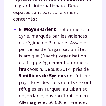
Testez gratuitement
migrants internationaux. Deux
pendant 24h notre
espaces sont particulièrement
plateforme de soutien
concernés :
scolaire !
le
Moyen-Orient
, notamment la
Syrie, marquée par les violences
Fiches de cours et vidéos
,
exercices
du régime de Bachar el-Assad et
corrigés
,
podcasts de révisions
par celles de l’organisation État
Un
espace dédié aux parents
pour
islamique (Daech), organisation
suivre les progrès
Tout le programme scolaire du CP à
qui frappe également durement
la Terminale
l’Irak voisin. Depuis 2014, près de
Des profs expérimentés disponibles
5 millions de Syriens
ont fui leur
à la demande par tchat, audio ou
pays. Près des trois quarts se sont
vidéo
réfugiés en Turquie, au Liban et
en Jordanie, environ 1 million en
Allemagne et 50 000 en France ;