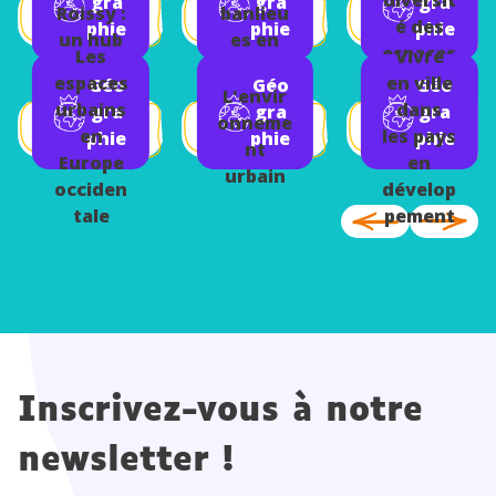
gra
gra
gra
Roissy :
banlieu
é des
phie
phie
phie
un hub
es en
espaces
Les
Vivre
transna
France
urbains
espaces
en ville
Géo
Géo
Géo
tional
L'envir
urbains
dans
gra
gra
gra
onneme
en
les pays
phie
phie
phie
nt
Europe
en
urbain
occiden
dévelop
tale
pement
Inscrivez-vous à notre
newsletter !