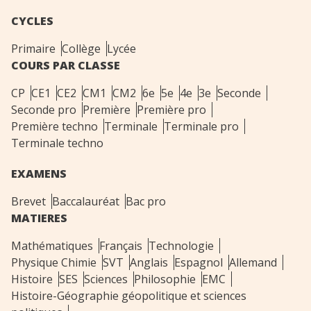
CYCLES
Primaire
Collège
Lycée
COURS PAR CLASSE
CP
CE1
CE2
CM1
CM2
6e
5e
4e
3e
Seconde
Seconde pro
Première
Première pro
Première techno
Terminale
Terminale pro
Terminale techno
EXAMENS
Brevet
Baccalauréat
Bac pro
MATIERES
Mathématiques
Français
Technologie
Physique Chimie
SVT
Anglais
Espagnol
Allemand
Histoire
SES
Sciences
Philosophie
EMC
Histoire-Géographie géopolitique et sciences