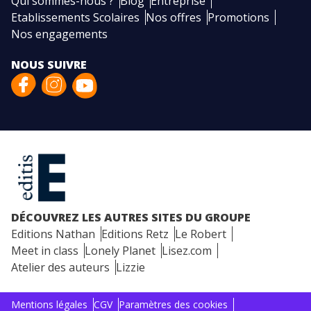
Qui sommes-nous ?
Blog
Entreprise
Etablissements Scolaires
Nos offres
Promotions
Nos engagements
NOUS SUIVRE
DÉCOUVREZ LES AUTRES SITES DU GROUPE
Editions Nathan
Editions Retz
Le Robert
Meet in class
Lonely Planet
Lisez.com
Atelier des auteurs
Lizzie
Mentions légales
CGV
Paramètres des cookies