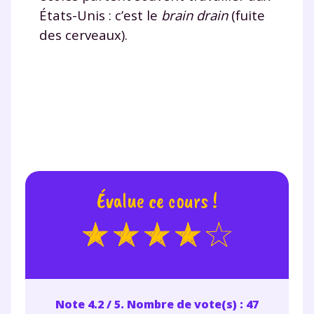
États-Unis : c’est le
brain drain
(fuite
des cerveaux).
Évalue ce cours !
Note 4.2 / 5. Nombre de vote(s) : 47