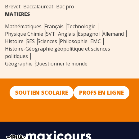
Brevet
Baccalauréat
Bac pro
MATIERES
Mathématiques
Français
Technologie
Physique Chimie
SVT
Anglais
Espagnol
Allemand
Histoire
SES
Sciences
Philosophie
EMC
Histoire-Géographie géopolitique et sciences
politiques
Géographie
Questionner le monde
SOUTIEN SCOLAIRE
PROFS EN LIGNE