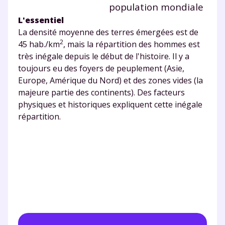
population mondiale
Fiches de cours et vidéos
,
exercices
L'essentiel
corrigés
,
podcasts de révisions
La densité moyenne des terres émergées est de
Un
espace dédié aux parents
pour
2
45 hab./km
, mais la répartition des hommes est
suivre les progrès
très inégale depuis le début de l'histoire. Il y a
Tout le programme scolaire du CP à
toujours eu des foyers de peuplement (Asie,
la Terminale
Europe, Amérique du Nord) et des zones vides (la
Des profs expérimentés disponibles
majeure partie des continents). Des facteurs
à la demande par tchat, audio ou
physiques et historiques expliquent cette inégale
vidéo
répartition.
TESTER GRATUITEMENT
* Votre code d'accès sera envoyé à cette adresse e-mail. En
renseignant votre e-mail, vous consentez à ce que vos
données à caractère personnel soient traitées par SEJER, sous
la marque myMaxicours, afin que SEJER puisse vous donner