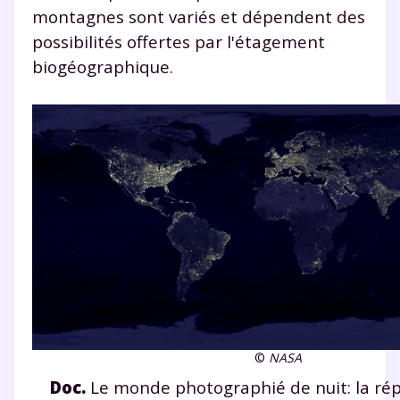
Fermer
montagnes sont variés et dépendent des
possibilités offertes par l'étagement
biogéographique.
Envie de progresser
et de réussir votre
année scolaire ?
Testez gratuitement
pendant 24h notre
plateforme de soutien
©
NASA
scolaire !
Doc.
Le monde photographié de nuit: la répa