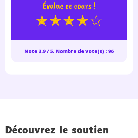
accès au service de soutien scolaire pendant 24h. Pour en
Évalue ce cours !
savoir plus sur la gestion de vos données personnelles et
pour exercer vos droits, vous pouvez consulter
notre
charte
.
J’accepte de recevoir les actualités et des
communications de la part de
myMaxicours.
Note 3.9 / 5. Nombre de vote(s) : 96
Votre adresse e-mail sera exclusivement utilisée pour
vous envoyer notre newsletter. Vous pourrez vous
désinscrire à tout moment, à travers le lien de
désinscription présent dans chaque newsletter. Pour
en savoir plus sur la gestion de vos données
personnelles et pour exercer vos droits, vous pouvez
consulter
notre charte
.
Découvrez le soutien