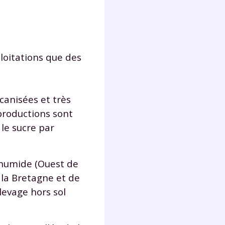
s
nde
déo
ploitations que des
ENT
canisées et très
vous
productions sont
a
olaire
 le sucre par
exercer
t humide (Ouest de
 la
e la Bretagne et de
levage hors sol
e
stion