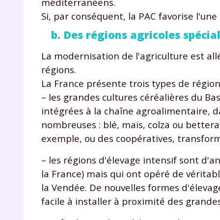
méditerranéens.
p
Si, par conséquent, la PAC favorise l'une 
b. Des régions agricoles spécia
La modernisation de l'agriculture est all
régions.
La France présente trois types de régions
– les grandes cultures céréalières du Ba
* Votre
intégrées à la chaîne agroalimentaire, 
consent
marque 
nombreuses : blé, maïs, colza ou bettera
pendant
exemple, ou des coopératives, transform
vos dro
– les régions d'élevage intensif sont d'
la France) mais qui ont opéré de véritabl
la Vendée. De nouvelles formes d'élevage
Votre 
facile à installer à proximité des grande
newsle
désins