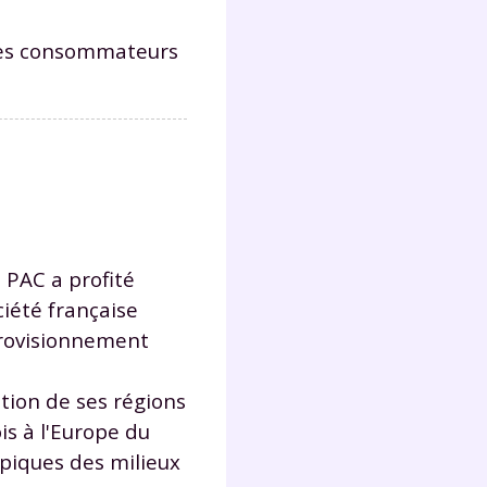
 les consommateurs
Fermer
?
 PAC a profité
ciété française
pprovisionnement
 !
tion de ses régions
is à l'Europe du
laire
ypiques des milieux