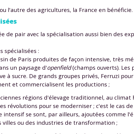
odcasts de révisions
Des profs expérimenté
ou l'autre des agricultures, la France en bénéficie.
Un
espace dédié aux
disponibles à la dema
parents
pour suivre les
par tchat, audio ou vi
lisées
progrès
ée de pair avec la spécialisation aussi bien des ex
TESTER GRATUITEM
 spécialisées :
ssin de Paris produites de façon intensive, très mé
 code d'accès sera envoyé à cette adresse e-mail. En renseignant votre e-mail, 
dans un paysage d'
openfield
(champs ouverts). Les 
ez à ce que vos données à caractère personnel soient traitées par SEJER, sous l
myMaxicours, afin que SEJER puisse vous donner accès au service de soutien sc
ve à sucre. De grands groupes privés, Ferruzi pour
 24h. Pour en savoir plus sur la gestion de vos données personnelles et pour 
ent et commercialisent les productions ;
its, vous pouvez consulter
notre charte
.
anciennes régions d'élevage traditionnel, au clima
J’accepte de recevoir les actualités et des communications de
part de myMaxicours.
es révolutions pour se moderniser ; c'est le cas d
 intensif se sont, par ailleurs, ajoutées comme l'é
adresse e-mail sera exclusivement utilisée pour vous envoyer notre
s villes ou des industries de transformation ;
tter. Vous pourrez vous désinscrire à tout moment, à travers le lien d
cription présent dans chaque newsletter. Pour en savoir plus sur la ge