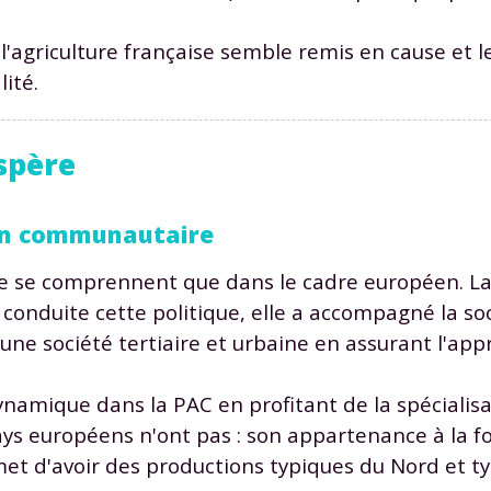
e l'agriculture française semble remis en cause et
ité.
spère
Envie de progresser et de
éussir votre année scolaire 
tion communautaire
 ne se comprennent que dans le cadre européen. La
 conduite cette politique, elle a accompagné la so
 une société tertiaire et urbaine en assurant l'a
stez gratuitement pendant 24h
tre plateforme de soutien scolaire
ynamique dans la PAC en profitant de la spécialisa
pays européens n'ont pas : son appartenance à la fo
iches de cours et vidéos
,
Tout le programme sco
rmet d'avoir des productions typiques du Nord et t
xercices corrigés
,
du CP à la Terminale