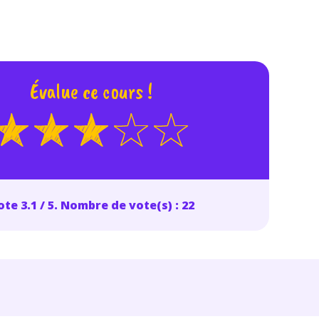
Évalue ce cours !
te 3.1 / 5. Nombre de vote(s) : 22