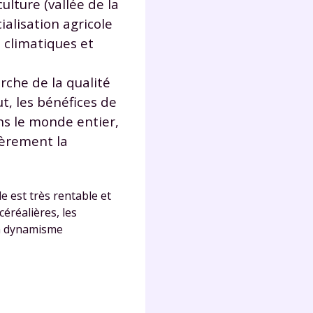
culture (vallée de la
lter
ialisation agricole
s climatiques et
rche de la qualité
t, les bénéfices de
ns le monde entier,
ièrement la
le est très rentable et
éréalières, les
un dynamisme