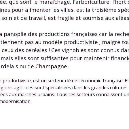
tée, que sont le maraîchage, l'arboriculture, l'horti
 données personnelles et pour exercer vos droits, vous pouvez consu
nes pour alimenter les villes, est la troisième spéc
 charte
.
oin et de travail, est fragile et soumise aux aléa
la panoplie des productions françaises car la reche
artiennent pas au modèle productiviste ; malgré tou
e ceux des céréales ! Ces vignobles sont connus da
s mais elles sont suffisantes pour maintenir financ
ordelais ou de Champagne.
 productiviste, est un secteur clé de l'économie française. El
gions agricoles sont spécialisées dans les grandes cultures c
tinées aux marchés urbains. Tous ces secteurs connaissent 
 modernisation.