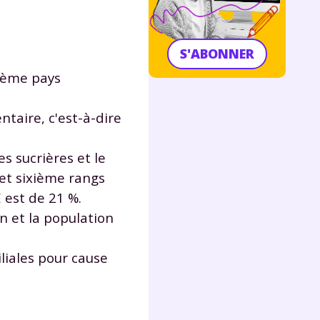
S'ABONNER
xième pays
ntaire, c'est-à-dire
s sucrières et le
et sixième rangs
E est de 21 %.
n et la population
iliales pour cause