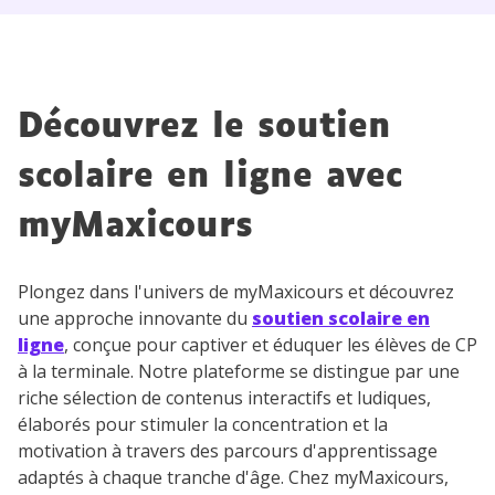
Votre adresse e-mail sera exclusivement utilisée pour
vous envoyer notre newsletter. Vous pourrez vous
désinscrire à tout moment, à travers le lien de
désinscription présent dans chaque newsletter. Pour
Découvrez le soutien
en savoir plus sur la gestion de vos données
personnelles et pour exercer vos droits, vous pouvez
scolaire en ligne avec
consulter
notre charte
.
myMaxicours
Plongez dans l'univers de myMaxicours et découvrez
une approche innovante du
soutien scolaire en
ligne
, conçue pour captiver et éduquer les élèves de CP
à la terminale. Notre plateforme se distingue par une
riche sélection de contenus interactifs et ludiques,
élaborés pour stimuler la concentration et la
motivation à travers des parcours d'apprentissage
adaptés à chaque tranche d'âge. Chez myMaxicours,