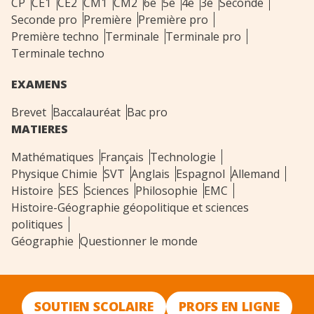
CP
CE1
CE2
CM1
CM2
6e
5e
4e
3e
Seconde
Seconde pro
Première
Première pro
Première techno
Terminale
Terminale pro
Terminale techno
EXAMENS
Brevet
Baccalauréat
Bac pro
MATIERES
Mathématiques
Français
Technologie
Physique Chimie
SVT
Anglais
Espagnol
Allemand
Histoire
SES
Sciences
Philosophie
EMC
Histoire-Géographie géopolitique et sciences
politiques
Géographie
Questionner le monde
SOUTIEN SCOLAIRE
PROFS EN LIGNE