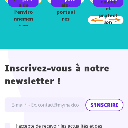
ement
e de
alo-
et
l'enviro
portuai
protect
nnemen
res
ion
t en
France
Inscrivez-vous à notre
newsletter !
S'INSCRIRE
J’accepte de recevoir les actualités et des