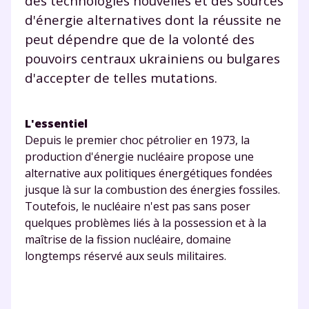
et de réussir votre
des technologies nouvelles et des sources
d'énergie alternatives dont la réussite ne
année scolaire ?
peut dépendre que de la volonté des
pouvoirs centraux ukrainiens ou bulgares
d'accepter de telles mutations.
Testez gratuitement
L'essentiel
pendant 24h notre
Depuis le premier choc pétrolier en 1973, la
production d'énergie nucléaire propose une
plateforme de soutien
alternative aux politiques énergétiques fondées
scolaire !
jusque là sur la combustion des énergies fossiles.
Toutefois, le nucléaire n'est pas sans poser
Fiches de cours et vidéos
,
exercices
quelques problèmes liés à la possession et à la
corrigés
,
podcasts de révisions
maîtrise de la fission nucléaire, domaine
Un
espace dédié aux parents
pour
longtemps réservé aux seuls militaires.
suivre les progrès
Tout le programme scolaire du CP à
la Terminale