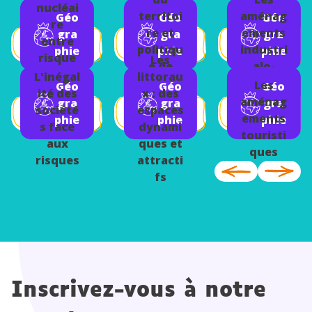
nucléai
territoi
aménag
Géo
Géo
Géo
re
re et
ements
gra
gra
gra
entre
politiqu
industri
phie
phie
phie
risque
Les
e de
alo-
et
L'inégal
littorau
l'enviro
portuai
Les
Géo
Géo
Géo
survie
ité des
x : des
nnemen
res
aménag
gra
gra
gra
économ
société
espaces
t en
ements
phie
phie
phie
ique
s face
dynami
France
touristi
aux
ques et
ques
risques
attracti
fs
Inscrivez-vous à notre