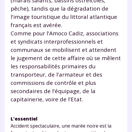
(marais salants, bassins ostréicoles,
pêche), tandis que la dégradation de
Envie de progresser
l'image touristique du littoral atlantique
français est avérée.
et de réussir votre
Comme pour l'Amoco Cadiz, associations
année scolaire ?
et syndicats interprofessionnels et
communaux se mobilisent et attendent
le jugement de cette affaire où se mêlent
les responsabilités primaires du
Testez gratuitement
transporteur, de l'armateur et des
commissions de contrôle et plus
pendant 24h notre
secondaires de l'équipage, de la
plateforme de soutien
capitainerie, voire de l'Etat.
scolaire !
L'essentiel
Fiches de cours et vidéos
,
exercices
Accident spectaculaire, une marée noire est la
corrigés
,
podcasts de révisions