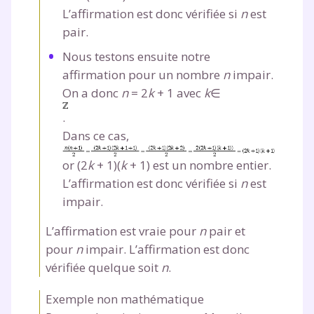
L’affirmation est donc vérifiée si
n
est
pair.
Nous testons ensuite notre
affirmation pour un nombre
n
impair.
On a donc
n
= 2
k
+ 1
avec
k
∈
.
Dans ce cas,
or
(2
k
+ 1)(
k
+ 1)
est un nombre entier.
L’affirmation est donc vérifiée si
n
est
impair.
L’affirmation est vraie pour
n
pair et
pour
n
impair. L’affirmation est donc
vérifiée quelque soit
n
.
Exemple non mathématique