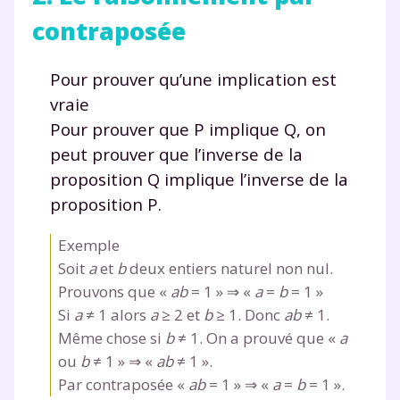
contraposée
Pour prouver qu’une implication est
vraie
Pour prouver que P implique Q, on
peut prouver que l’inverse de la
proposition Q implique l’inverse de la
proposition P.
Exemple
Soit
a
et
b
deux entiers naturel non nul.
Prouvons que «
ab
= 1
» ⇒ «
a
=
b
= 1
»
Si
a
≠
1 alors
a
≥ 2
et
b
≥ 1
. Donc
ab
≠ 1
.
Même chose si
b
≠ 1
. On a prouvé que «
a
ou
b
≠ 1
» ⇒ «
ab
≠ 1
».
Par contraposée «
ab
= 1
» ⇒ «
a
=
b
= 1
».