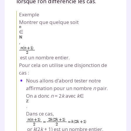
lorsque l’on différencie les cas.
Exemple
Montrer que quelque soit
∈
,
est un nombre entier.
Pour cela on utilise une disjonction de
cas :
Nous allons d’abord tester notre
affirmation pour un nombre
n
pair.
On a donc
n
= 2
k
avec
k
∈
.
Dans ce cas,
or
k
(2
k
+ 1)
est un nombre entier.