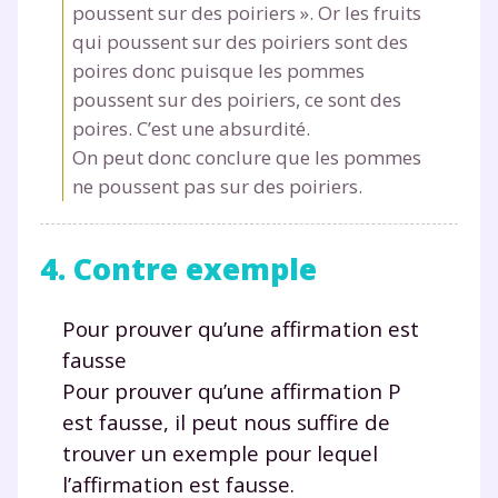
poussent sur des poiriers ». Or les fruits
la marque myMaxicours, afin que SEJER puisse vous donner
accès au service de soutien scolaire pendant 24h. Pour en
qui poussent sur des poiriers sont des
savoir plus sur la gestion de vos données personnelles et
poires donc puisque les pommes
pour exercer vos droits, vous pouvez consulter
notre
charte
.
poussent sur des poiriers, ce sont des
poires. C’est une absurdité.
J’accepte de recevoir les actualités et des
On peut donc conclure que les pommes
communications de la part de
ne poussent pas sur des poiriers.
myMaxicours.
Votre adresse e-mail sera exclusivement utilisée pour
4. Contre exemple
vous envoyer notre newsletter. Vous pourrez vous
désinscrire à tout moment, à travers le lien de
désinscription présent dans chaque newsletter. Pour
Pour prouver qu’une affirmation est
en savoir plus sur la gestion de vos données
fausse
personnelles et pour exercer vos droits, vous pouvez
Pour prouver qu’une affirmation P
consulter
notre charte
.
est fausse, il peut nous suffire de
trouver un exemple pour lequel
l’affirmation est fausse.