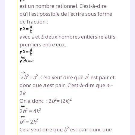
est un nombre rationnel. C’est-à-dire
Fermer
qu’il est possible de l’écrire sous forme
de fraction :
avec
a
et
b
deux nombres entiers relatifs,
Envie de progresser
premiers entre eux.
et de réussir votre
année scolaire ?
2
2
2
2
b
=
a
. Cela veut dire que
a
est pair et
donc que
a
est pair. C’est-à-dire que
a
=
2
k
.
2
2
On a donc : 2
b
= (2
k
)
Testez gratuitement
2
2
2
b
= 4
k
pendant 24h notre
2
2
b
= 2
k
plateforme de soutien
2
Cela veut dire que
b
est pair donc que