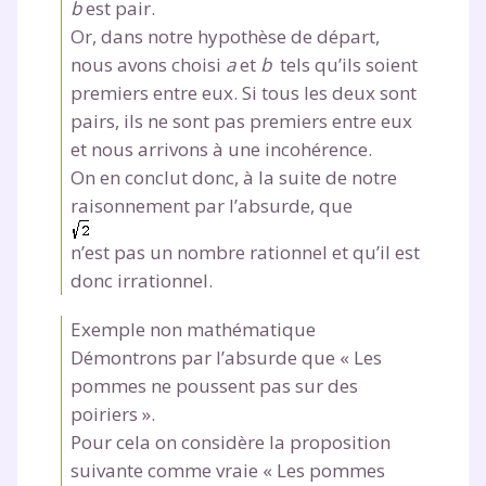
b
est pair.
scolaire !
Or, dans notre hypothèse de départ,
Fiches de cours et vidéos
,
exercices
nous avons choisi
a
et
b
tels qu’ils soient
corrigés
,
podcasts de révisions
premiers entre eux. Si tous les deux sont
Un
espace dédié aux parents
pour
pairs, ils ne sont pas premiers entre eux
suivre les progrès
et nous arrivons à une incohérence.
Tout le programme scolaire du CP à
On en conclut donc, à la suite de notre
la Terminale
raisonnement par l’absurde, que
Des profs expérimentés disponibles
à la demande par tchat, audio ou
n’est pas un nombre rationnel et qu’il est
vidéo
donc irrationnel.
Exemple non mathématique
Démontrons par l’absurde que « Les
pommes ne poussent pas sur des
TESTER GRATUITEMENT
poiriers ».
Pour cela on considère la proposition
* Votre code d'accès sera envoyé à cette adresse e-mail. En
renseignant votre e-mail, vous consentez à ce que vos
suivante comme vraie « Les pommes
données à caractère personnel soient traitées par SEJER, sous