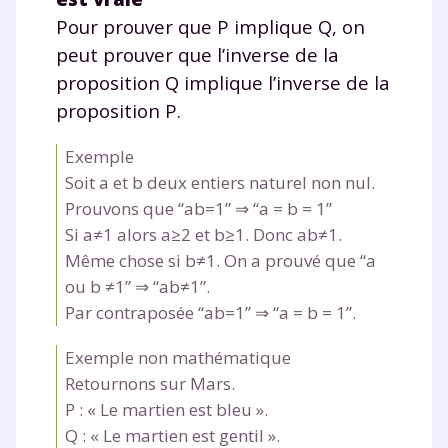
Pour prouver que P implique Q, on
peut prouver que l’inverse de la
proposition Q implique l’inverse de la
proposition P.
Exemple
Soit a et b deux entiers naturel non nul.
Prouvons que “ab=1” ⇒ “a = b = 1”
Si a≠1 alors a≥2 et b≥1. Donc ab≠1.
Même chose si b≠1. On a prouvé que “a
ou b ≠1” ⇒ “ab≠1”.
Par contraposée “ab=1” ⇒ “a = b = 1”.
Exemple non mathématique
Retournons sur Mars.
P : « Le martien est bleu ».
Q : « Le martien est gentil ».