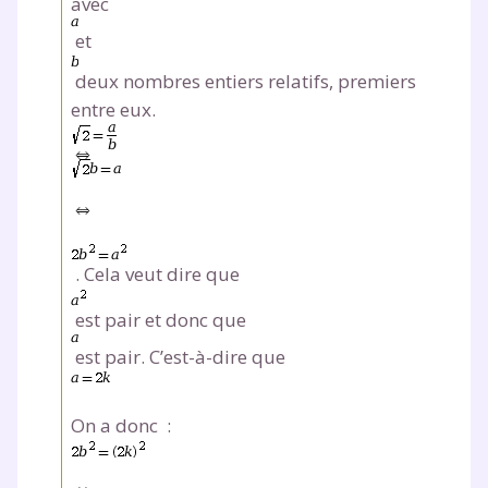
avec
et
Envie de progresser
deux nombres entiers relatifs, premiers
et de réussir votre
entre eux.
année scolaire ?
Testez gratuitement
. Cela veut dire que
pendant 24h notre
est pair et donc que
plateforme de soutien
est pair. C’est-à-dire que
scolaire !
On a donc :
Fiches de cours et vidéos
,
exercices
corrigés
,
podcasts de révisions