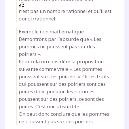
J’accepte de recevoir les actualités et des
n’est pas un nombre rationnel et qu’il est
communications de la part de
donc irrationnel.
myMaxicours.
Exemple non mathématique
Votre adresse e-mail sera exclusivement utilisée pour
Démontrons par l’absurde que « Les
vous envoyer notre newsletter. Vous pourrez vous
pommes ne poussent pas sur des
désinscrire à tout moment, à travers le lien de
poiriers ».
désinscription présent dans chaque newsletter. Pour
Pour cela on considère la proposition
en savoir plus sur la gestion de vos données
personnelles et pour exercer vos droits, vous pouvez
suivante comme vraie « Les pommes
consulter
notre charte
.
poussent sur des poiriers ». Or les fruits
qui poussent sur des poiriers sont des
poires donc puisque les pommes
poussent sur des poiriers, ce sont des
poires. C’est une absurdité.
On peut donc conclure que les pommes
ne poussent pas sur des poiriers.