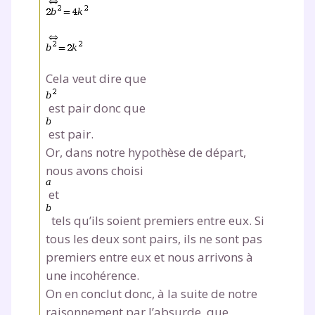
Un
espace dédié aux parents
pour
suivre les progrès
Tout le programme scolaire du CP à
la Terminale
Des profs expérimentés disponibles
Cela veut dire que
à la demande par tchat, audio ou
vidéo
est pair donc que
est pair.
Or, dans notre hypothèse de départ,
nous avons choisi
TESTER GRATUITEMENT
et
tels qu’ils soient premiers entre eux. Si
* Votre code d'accès sera envoyé à cette adresse e-mail. En
renseignant votre e-mail, vous consentez à ce que vos
tous les deux sont pairs, ils ne sont pas
données à caractère personnel soient traitées par SEJER, sous
premiers entre eux et nous arrivons à
la marque myMaxicours, afin que SEJER puisse vous donner
accès au service de soutien scolaire pendant 24h. Pour en
une incohérence.
savoir plus sur la gestion de vos données personnelles et
On en conclut donc, à la suite de notre
pour exercer vos droits, vous pouvez consulter
notre
charte
.
raisonnement par l’absurde, que