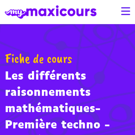
Aller au contenu
Bonnes vacances et bel été
Bonnes vacances et bel été
! Nos contenus de révision
! Nos contenus de révision
restent accessibles tout l’été pour préparer sereinement la
restent accessibles tout l’été pour préparer sereinement la
rentrée.
rentrée.
S'ABONNER
CONNEXION
Fiche de cours
01 49 08 38 00
Les différents
Par classe
raisonnements
Par matière
mathématiques-
Nos offres
Première techno -
Qui sommes-nous ?