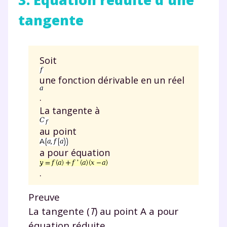
Fermer
tangente
Envie de progresser
Soit
et de réussir votre
une fonction dérivable en un réel
.
année scolaire ?
La tangente à
au point
a pour équation
Testez gratuitement
.
pendant 24h notre
Preuve
plateforme de soutien
La tangente (
T
) au point A a pour
scolaire !
équation réduite