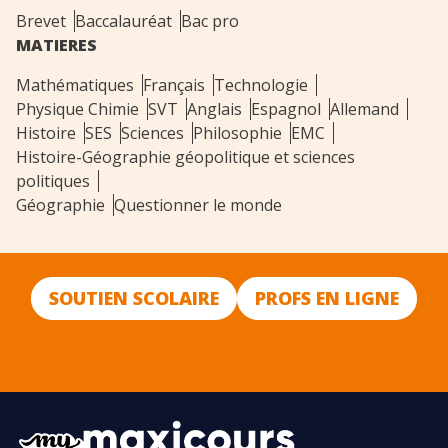
Brevet
Baccalauréat
Bac pro
MATIERES
Mathématiques
Français
Technologie
Physique Chimie
SVT
Anglais
Espagnol
Allemand
Histoire
SES
Sciences
Philosophie
EMC
Histoire-Géographie géopolitique et sciences
politiques
Géographie
Questionner le monde
SOUTIEN SCOLAIRE
PROFS EN LIGNE