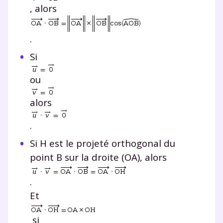
, alors
.
Si
ou
alors
.
Si
H
est le projeté orthogonal du
point
B
sur la droite (
OA
), alors
.
Et
si