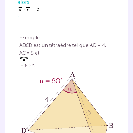
alors
.
Exemple
ABCD
est un tétraèdre tel que
AD
=
4,
AC
=
5 et
=
60 °.