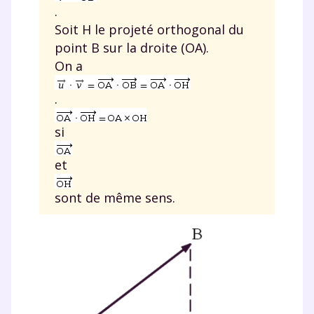
.
Soit
H
le projeté orthogonal du
point
B
sur la droite (
OA
).
On a
.
si
et
sont de même sens.