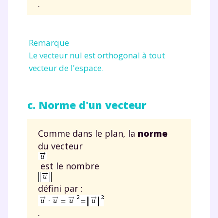
.
et de réussir votre
année scolaire ?
Remarque
Le vecteur nul est orthogonal à tout
vecteur de l'espace.
Testez gratuitement
c. Norme d'un vecteur
pendant 24h notre
Comme dans le plan, la
norme
plateforme de soutien
du vecteur
scolaire !
est le nombre
Fiches de cours et vidéos
,
exercices
corrigés
,
podcasts de révisions
défini par :
Un
espace dédié aux parents
pour
suivre les progrès
.