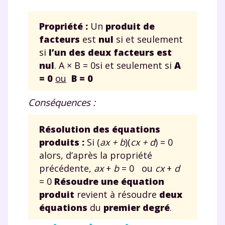
Propriété :
Un
produit de
facteurs
est
nul
si et seulement
si
l’un des deux facteurs est
nul
.
A × B = 0si et seulement si
A
= 0
ou
B = 0
Conséquences :
Résolution des équations
produits :
Si (
ax + b
)(
cx + d
) = 0
alors, d’après la propriété
précédente,
ax
+
b
= 0 ou
cx
+
d
= 0
Résoudre une équation
produit
revient à résoudre
deux
équations
du
premier degré
.