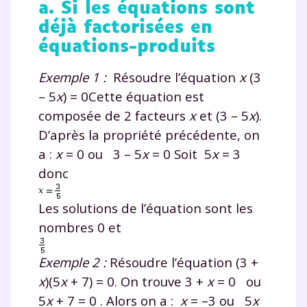
a. Si les équations sont
déjà factorisées en
équations-produits
Exemple 1 :
Résoudre l’équation
x
(3
– 5
x
) = 0Cette équation est
composée de 2 facteurs
x
et (3 – 5
x
).
D’après la propriété précédente, on
a :
x
= 0 ou 3 – 5
x
= 0 Soit 5
x
= 3
donc
Les solutions de l’équation sont les
nombres 0 et
Exemple 2 :
Résoudre l’équation (3 +
x
)(5
x
+ 7) = 0. On trouve 3 +
x
= 0 ou
5
x
+ 7 = 0 . Alors on a :
x
= –3 ou 5
x