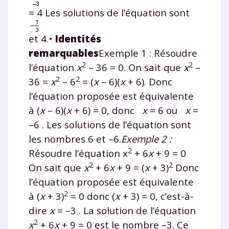
= 4 Les solutions de l’équation sont
Envie de progresser
et 4.•
Identités
et de réussir votre
remarquables
Exemple 1 : Résoudre
2
2
l’équation
x
– 36 = 0. On sait que
x
–
année scolaire ?
2
2
36 =
x
– 6
= (
x
– 6)(
x
+ 6). Donc
l’équation proposée est équivalente
à (
x
– 6)(
x
+ 6) = 0, donc
x
= 6 ou
x
=
–6 . Les solutions de l’équation sont
Testez gratuitement
les nombres 6 et –6.
Exemple 2 :
pendant 24h notre
2
Résoudre l’équation x
+ 6
x
+ 9 = 0
2
2
On sait que
x
+ 6
x
+ 9 = (
x
+ 3)
Donc
plateforme de soutien
l’équation proposée est équivalente
scolaire !
2
à (
x
+ 3)
= 0 donc (
x
+ 3) = 0, c’est-à-
dire
x
= –3 . La solution de l’équation
Fiches de cours et vidéos
,
exercices
2
x
+ 6
x
+ 9 = 0 est le nombre –3. Ce
corrigés
,
podcasts de révisions