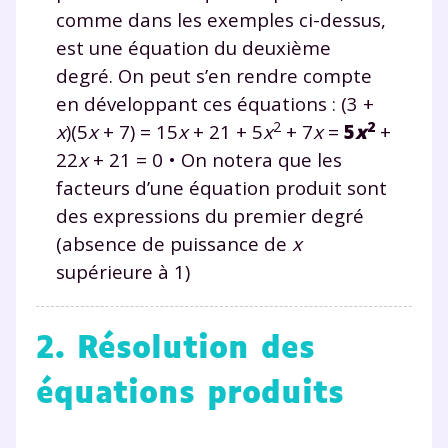
comme dans les exemples ci-dessus,
est une équation du deuxième
degré. On peut s’en rendre compte
en développant ces équations : (3 +
2
2
x
)(5
x
+ 7) = 15
x
+ 21 + 5
x
+ 7
x
=
5
x
+
22
x
+ 21 = 0 • On notera que les
facteurs d’une équation produit sont
des expressions du premier degré
(absence de puissance de
x
supérieure à 1)
2. Résolution des
équations produits