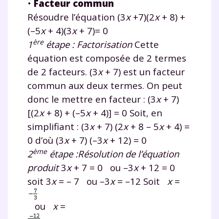
•
Facteur commun
Résoudre l’équation (3
x
+7)(2
x
+ 8) +
(–5
x
+ 4)(3
x
+ 7)= 0
ère
1
étape :
Factorisation
Cette
équation est composée de 2 termes
de 2 facteurs. (3
x
+ 7) est un facteur
commun aux deux termes. On peut
donc le mettre en facteur : (3
x
+ 7)
[(2
x
+ 8) + (–5
x
+ 4)] = 0 Soit, en
simplifiant : (3
x
+ 7) (2
x
+ 8 – 5
x
+ 4) =
0 d’où (3
x
+ 7) (–3
x
+ 12) = 0
ème
2
étape :
Résolution de l’équation
produit
3
x
+ 7 = 0 ou –3
x
+ 12 = 0
soit 3
x
= – 7 ou –3
x
= –12 Soit
x
=
Fermer
ou
x
=