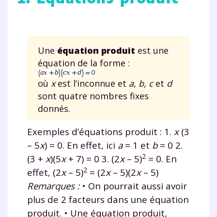
Une
é
quation produit
est une
équation de la forme :
où
x
est l’inconnue et
a, b, c
et
d
sont quatre nombres fixes
donnés.
Exemples d’équations produit : 1.
x
(3
– 5
x
) = 0. En effet, ici
a
= 1 et
b
= 0 2.
2
(3 +
x
)(5
x
+ 7) = 0 3. (2
x
– 5)
= 0. En
2
effet, (2
x
– 5)
= (2
x
– 5)(2
x
– 5)
Remarques :
• On pourrait aussi avoir
plus de 2 facteurs dans une équation
produit. • Une équation produit,