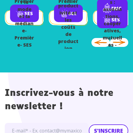
Premièr
Premièr
Premièr
r le
s :
product
e- SES
e- SES
e- SES
EMC
mode
associa
ivité et
SES
SES
et la
tions,
SES
les
médian
coopér
coûts
e-
atives,
de
Premièr
mutuell
product
e- SES
es -
ion
Premièr
e - EMC
Inscrivez-vous à notre
newsletter !
S'INSCRIRE