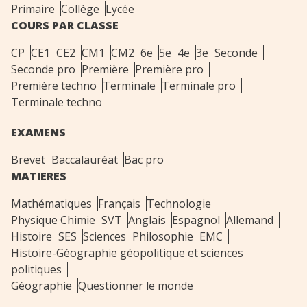
Primaire
Collège
Lycée
COURS PAR CLASSE
CP
CE1
CE2
CM1
CM2
6e
5e
4e
3e
Seconde
Seconde pro
Première
Première pro
Première techno
Terminale
Terminale pro
Terminale techno
EXAMENS
Brevet
Baccalauréat
Bac pro
MATIERES
Mathématiques
Français
Technologie
Physique Chimie
SVT
Anglais
Espagnol
Allemand
Histoire
SES
Sciences
Philosophie
EMC
Histoire-Géographie géopolitique et sciences
politiques
Géographie
Questionner le monde