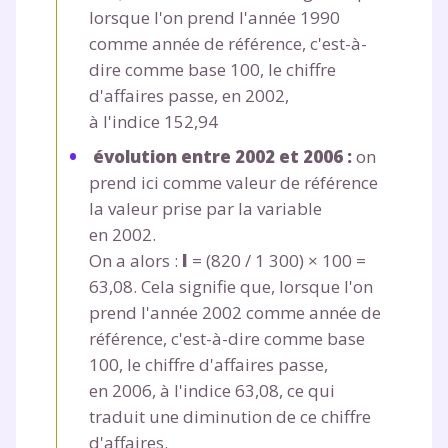
lorsque l'on prend l'année 1990
et de réussir votre
comme année de référence, c'est-à-
dire comme base 100, le chiffre
année scolaire ?
d'affaires passe, en 2002,
à l'indice 152,94
évolution entre 2002 et 2006 :
on
prend ici comme valeur de référence
Testez gratuitement
la valeur prise par la variable
en 2002.
pendant 24h notre
On a alors :
I
= (820 / 1 300) × 100 =
plateforme de soutien
63,08. Cela signifie que, lorsque l'on
scolaire !
prend l'année 2002 comme année de
référence, c'est-à-dire comme base
Fiches de cours et vidéos
,
exercices
100, le chiffre d'affaires passe,
corrigés
,
podcasts de révisions
en 2006, à l'indice 63,08, ce qui
Un
espace dédié aux parents
pour
traduit une diminution de ce chiffre
suivre les progrès
d'affaires.