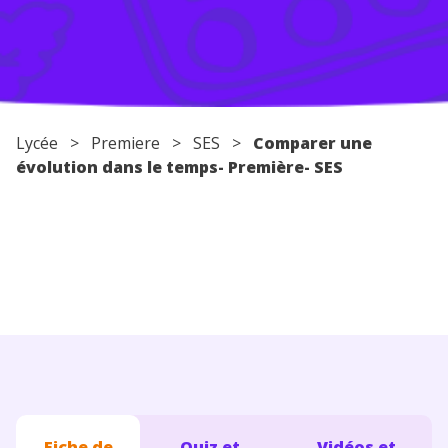
Conseils pour les parents
Lycée
>
Premiere
>
SES
>
Comparer une
évolution dans le temps- Première- SES
Fiche de
Quiz et
Vidéos et