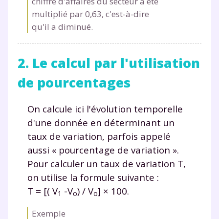
chiffre d'affaires du secteur a été
multiplié par 0,63, c'est-à-dire
qu'il a diminué.
2. Le calcul par l'utilisation
de pourcentages
On calcule ici l'évolution temporelle
d'une donnée en déterminant un
taux de variation, parfois appelé
aussi « pourcentage de variation ».
Pour calculer un taux de variation T,
on utilise la formule suivante :
T = [( V
-V
) / V
] × 100.
1
o
o
Exemple