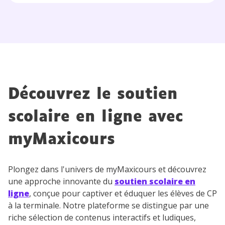
communications de la part de
myMaxicours.
Votre adresse e-mail sera exclusivement utilisée pour
vous envoyer notre newsletter. Vous pourrez vous
désinscrire à tout moment, à travers le lien de
désinscription présent dans chaque newsletter. Pour
en savoir plus sur la gestion de vos données
Découvrez le soutien
personnelles et pour exercer vos droits, vous pouvez
consulter
notre charte
.
scolaire en ligne avec
myMaxicours
Plongez dans l'univers de myMaxicours et découvrez
une approche innovante du
soutien scolaire en
ligne
, conçue pour captiver et éduquer les élèves de CP
à la terminale. Notre plateforme se distingue par une
riche sélection de contenus interactifs et ludiques,