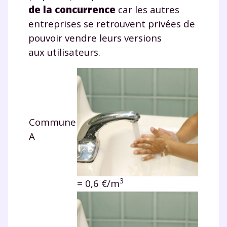
de la concurrence
car les autres
entreprises se retrouvent privées de
pouvoir vendre leurs versions
Envie de progresser
aux utilisateurs.
et de réussir votre
année scolaire ?
Commune
A
Testez gratuitement
pendant 24h notre
3
= 0,6 €/m
plateforme de soutien
scolaire !