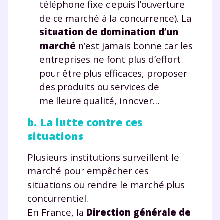
téléphone fixe depuis l’ouverture
savoir plus sur la gestion de vos données personnelles et
pour exercer vos droits, vous pouvez consulter
notre
de ce marché à la concurrence). La
charte
.
situation de domination d’un
J’accepte de recevoir les actualités et des
marché
n’est jamais bonne car les
communications de la part de
entreprises ne font plus d’effort
myMaxicours.
pour être plus efficaces, proposer
des produits ou services de
Votre adresse e-mail sera exclusivement utilisée pour
meilleure qualité, innover…
vous envoyer notre newsletter. Vous pourrez vous
désinscrire à tout moment, à travers le lien de
b. La lutte contre ces
désinscription présent dans chaque newsletter. Pour
en savoir plus sur la gestion de vos données
situations
personnelles et pour exercer vos droits, vous pouvez
consulter
notre charte
.
Plusieurs institutions surveillent le
marché pour empêcher ces
situations ou rendre le marché plus
concurrentiel.
En France, la
Direction générale de