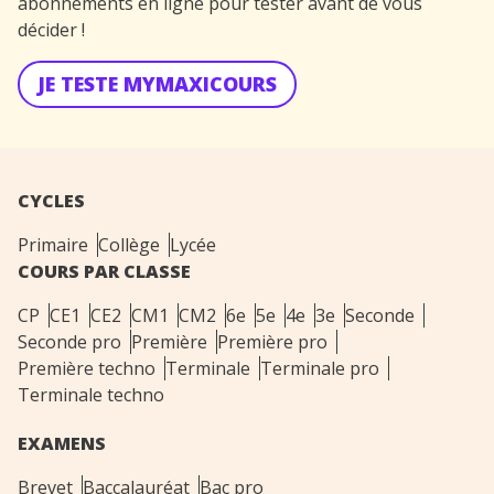
abonnements en ligne pour tester avant de vous
décider !
JE TESTE MYMAXICOURS
CYCLES
Primaire
Collège
Lycée
COURS PAR CLASSE
CP
CE1
CE2
CM1
CM2
6e
5e
4e
3e
Seconde
Seconde pro
Première
Première pro
Première techno
Terminale
Terminale pro
Terminale techno
EXAMENS
Brevet
Baccalauréat
Bac pro