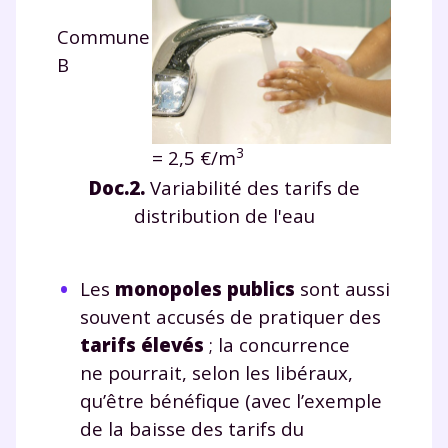
Fiches de cours et vidéos
,
exercices
Commune
corrigés
,
podcasts de révisions
B
Un
espace dédié aux parents
pour
suivre les progrès
Tout le programme scolaire du CP à
la Terminale
3
= 2,5 €/m
Des profs expérimentés disponibles
à la demande par tchat, audio ou
Doc.2.
Variabilité des tarifs de
vidéo
distribution de l'eau
Les
monopoles publics
sont aussi
souvent accusés de pratiquer des
TESTER GRATUITEMENT
tarifs élevés
; la concurrence
* Votre code d'accès sera envoyé à cette adresse e-mail. En
ne pourrait, selon les libéraux,
renseignant votre e-mail, vous consentez à ce que vos
qu’être bénéfique (avec l’exemple
données à caractère personnel soient traitées par SEJER, sous
la marque myMaxicours, afin que SEJER puisse vous donner
de la baisse des tarifs du
accès au service de soutien scolaire pendant 24h. Pour en