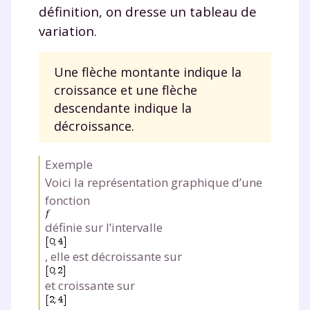
définition, on dresse un tableau de
et de réussir votre
variation.
année scolaire ?
Une flèche montante indique la
croissance et une flèche
descendante indique la
décroissance.
Testez gratuitement
Exemple
pendant 24h notre
Voici la représentation graphique d’une
plateforme de soutien
fonction
scolaire !
définie sur l’intervalle
Fiches de cours et vidéos
,
exercices
, elle est décroissante sur
corrigés
,
podcasts de révisions
Un
espace dédié aux parents
pour
et croissante sur
suivre les progrès