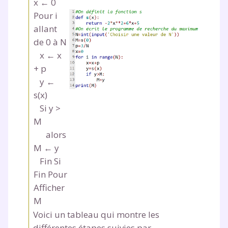
x ← 0
Pour i
allant
de 0 à N
x ← x
+ p
y ←
s(x)
Si y >
M
alors
M ← y
Fin Si
Fin Pour
Afficher
M
Voici un tableau qui montre les
différentes étapes suivies par