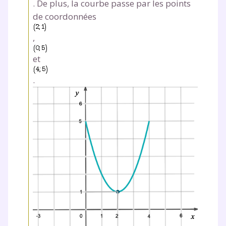
. De plus, la courbe passe par les points
Tout le programme scolaire du CP à
de coordonnées
la Terminale
Des profs expérimentés disponibles
,
à la demande par tchat, audio ou
vidéo
et
.
TESTER GRATUITEMENT
* Votre code d'accès sera envoyé à cette adresse e-mail. En
renseignant votre e-mail, vous consentez à ce que vos
données à caractère personnel soient traitées par SEJER, sous
la marque myMaxicours, afin que SEJER puisse vous donner
accès au service de soutien scolaire pendant 24h. Pour en
savoir plus sur la gestion de vos données personnelles et
pour exercer vos droits, vous pouvez consulter
notre
charte
.
J’accepte de recevoir les actualités et des