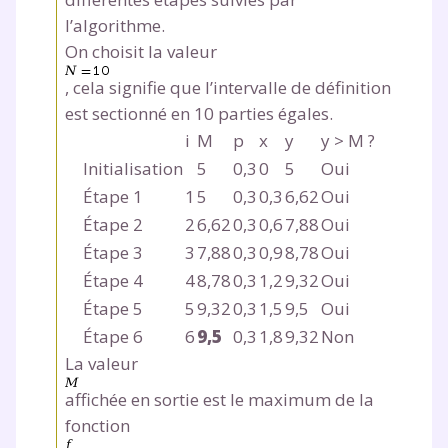
l’algorithme.
On choisit la valeur
, cela signifie que l’intervalle de définition
est sectionné en 10 parties égales.
i
M
p
x
y
y > M ?
Initialisation
5
0,3
0
5
Oui
Étape 1
1
5
0,3
0,3
6,62
Oui
Étape 2
2
6,62
0,3
0,6
7,88
Oui
Étape 3
3
7,88
0,3
0,9
8,78
Oui
Étape 4
4
8,78
0,3
1,2
9,32
Oui
Étape 5
5
9,32
0,3
1,5
9,5
Oui
Étape 6
6
9,5
0,3
1,8
9,32
Non
La valeur
affichée en sortie est le maximum de la
fonction