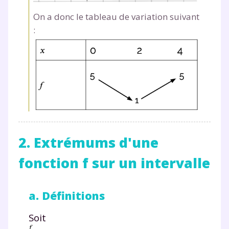
communications de la part de
On a donc le tableau de variation suivant
myMaxicours.
:
Votre adresse e-mail sera exclusivement utilisée pour
vous envoyer notre newsletter. Vous pourrez vous
désinscrire à tout moment, à travers le lien de
désinscription présent dans chaque newsletter. Pour
en savoir plus sur la gestion de vos données
personnelles et pour exercer vos droits, vous pouvez
consulter
notre charte
.
2. Extrémums d'une
fonction f sur un intervalle
a. Définitions
Soit