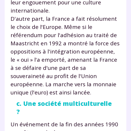
leur engouement pour une culture
internationale.
et de réussir votre
D'autre part, la France a fait résolument
année scolaire ?
le choix de l'Europe. Même si le
référendum pour l'adhésion au traité de
Maastricht en 1992 a montré la force des
oppositions à l'intégration européenne,
Testez gratuitement
le « oui » l'a emporté, amenant la France
à se défaire d'une part de sa
pendant 24h notre
souveraineté au profit de l'Union
plateforme de soutien
européenne. La marche vers la monnaie
scolaire !
unique (l'euro) est ainsi lancée.
c. Une société multiculturelle
Fiches de cours et vidéos
,
exercices
?
corrigés
,
podcasts de révisions
Un
espace dédié aux parents
pour
Un événement de la fin des années 1990
suivre les progrès