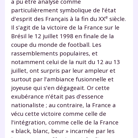
a pu être analysé comme
Tout le programme scolaire du CP à
particulièrement symbolique de l'état
la Terminale
Des profs expérimentés disponibles
e
d'esprit des Français à la fin du XX
siècle.
à la demande par tchat, audio ou
Il s'agit de la victoire de la France sur le
vidéo
Brésil le 12 juillet 1998 en finale de la
coupe du monde de football. Les
rassemblements populaires, et
notamment celui de la nuit du 12 au 13
TESTER GRATUITEMENT
juillet, ont surpris par leur ampleur et
surtout par l'ambiance fusionnelle et
* Votre code d'accès sera envoyé à cette adresse e-mail. En
joyeuse qui s'en dégageait. Or cette
renseignant votre e-mail, vous consentez à ce que vos
données à caractère personnel soient traitées par SEJER, sous
exubérance n'était pas d'essence
la marque myMaxicours, afin que SEJER puisse vous donner
accès au service de soutien scolaire pendant 24h. Pour en
nationaliste ; au contraire, la France a
savoir plus sur la gestion de vos données personnelles et
vécu cette victoire comme celle de
pour exercer vos droits, vous pouvez consulter
notre
charte
.
l'intégration, comme celle de la France
« black, blanc, beur » incarnée par les
J’accepte de recevoir les actualités et des