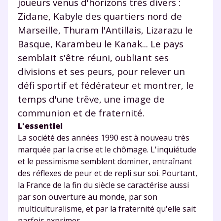
joueurs venus d'horizons très divers :
communications de la part de
Zidane, Kabyle des quartiers nord de
myMaxicours.
Marseille, Thuram l'Antillais, Lizarazu le
Votre adresse e-mail sera exclusivement utilisée pour
Basque, Karambeu le Kanak... Le pays
vous envoyer notre newsletter. Vous pourrez vous
semblait s'être réuni, oubliant ses
désinscrire à tout moment, à travers le lien de
divisions et ses peurs, pour relever un
désinscription présent dans chaque newsletter. Pour
en savoir plus sur la gestion de vos données
défi sportif et fédérateur et montrer, le
personnelles et pour exercer vos droits, vous pouvez
temps d'une trêve, une image de
consulter
notre charte
.
communion et de fraternité.
L'essentiel
La société des années 1990 est à nouveau très
marquée par la crise et le chômage. L'inquiétude
et le pessimisme semblent dominer, entraînant
des réflexes de peur et de repli sur soi. Pourtant,
la France de la fin du siècle se caractérise aussi
par son ouverture au monde, par son
multiculturalisme, et par la fraternité qu'elle sait
parfois exprimer.