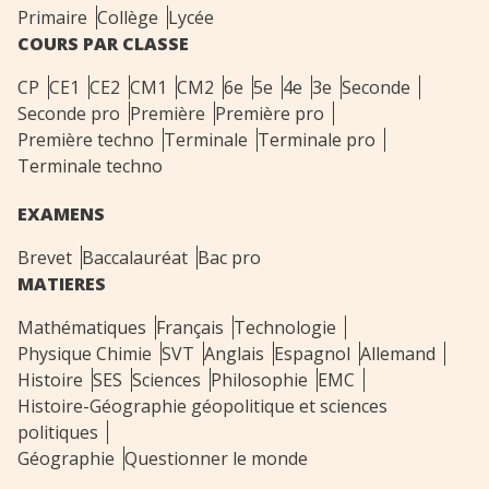
Primaire
Collège
Lycée
COURS PAR CLASSE
CP
CE1
CE2
CM1
CM2
6e
5e
4e
3e
Seconde
Seconde pro
Première
Première pro
Première techno
Terminale
Terminale pro
Terminale techno
EXAMENS
Brevet
Baccalauréat
Bac pro
MATIERES
Mathématiques
Français
Technologie
Physique Chimie
SVT
Anglais
Espagnol
Allemand
Histoire
SES
Sciences
Philosophie
EMC
Histoire-Géographie géopolitique et sciences
politiques
Géographie
Questionner le monde