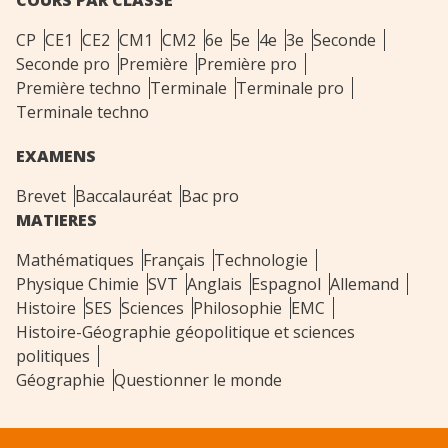
COURS PAR CLASSE
CP
CE1
CE2
CM1
CM2
6e
5e
4e
3e
Seconde
Seconde pro
Première
Première pro
Première techno
Terminale
Terminale pro
Terminale techno
EXAMENS
Brevet
Baccalauréat
Bac pro
MATIERES
Mathématiques
Français
Technologie
Physique Chimie
SVT
Anglais
Espagnol
Allemand
Histoire
SES
Sciences
Philosophie
EMC
Histoire-Géographie géopolitique et sciences
politiques
Géographie
Questionner le monde