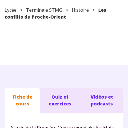
Conseils pour les parents
Lycée
> Terminale STMG >
Histoire
>
Les
conflits du Proche-Orient
Fiche de
Quiz et
Vidéos et
cours
exercices
podcasts
A la fin de la Première Guerre mondiale, les Etats