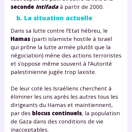
seconde
Intifada
à partir de 2000.
plateforme de soutien
b. La situation actuelle
scolaire !
Dans sa lutte contre l’Etat hébreu, le
Fiches de cours et vidéos
,
exercices
Hamas
(parti islamiste hostile à Israël
corrigés
,
podcasts de révisions
qui prône la lutte armée plutôt que la
Un
espace dédié aux parents
pour
négociation) mène des actions terroristes
suivre les progrès
Tout le programme scolaire du CP à
et s’oppose même souvent à l’Autorité
la Terminale
palestinienne jugée trop laxiste.
Des profs expérimentés disponibles
à la demande par tchat, audio ou
De leur coté les Israéliens cherchent à
vidéo
éliminer les uns après les autres tous les
dirigeants du Hamas et maintiennent,
par des
blocus continuels
, la population
de Gaza dans des conditions de vie
TESTER GRATUITEMENT
inacceptables.