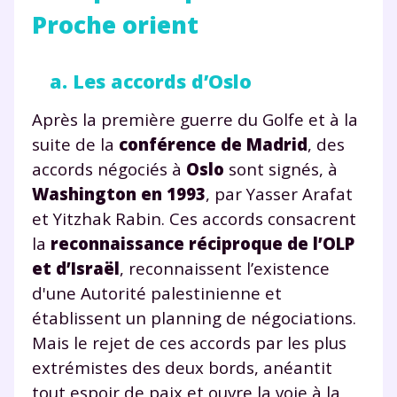
Proche orient
a. Les accords d’Oslo
Fermer
Après la première guerre du Golfe et à la
suite de la
conférence de Madrid
, des
accords négociés à
Oslo
sont signés, à
Envie de progresser
Washington en 1993
, par Yasser Arafat
et de réussir votre
et Yitzhak Rabin. Ces accords consacrent
la
reconnaissance réciproque de l’OLP
année scolaire ?
et d’Israël
, reconnaissent l’existence
d'une Autorité palestinienne et
établissent un planning de négociations.
Mais le rejet de ces accords par les plus
Testez gratuitement
extrémistes des deux bords, anéantit
tout espoir de paix et ouvre la voie à la
pendant 24h notre