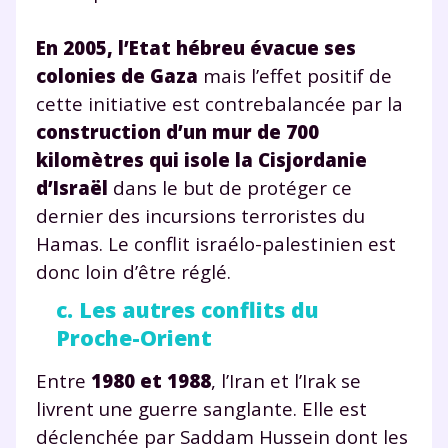
* Votre code d'accès sera envoyé à cette adresse e-mail. En
renseignant votre e-mail, vous consentez à ce que vos
En 2005, l’Etat hébreu évacue ses
données à caractère personnel soient traitées par SEJER, sous
colonies de Gaza
mais l’effet positif de
la marque myMaxicours, afin que SEJER puisse vous donner
accès au service de soutien scolaire pendant 24h. Pour en
cette initiative est contrebalancée par la
savoir plus sur la gestion de vos données personnelles et
construction d’un mur de 700
pour exercer vos droits, vous pouvez consulter
notre
charte
.
kilomètres qui isole la Cisjordanie
d’Israël
dans le but de protéger ce
J’accepte de recevoir les actualités et des
dernier des incursions terroristes du
communications de la part de
myMaxicours.
Hamas. Le conflit israélo-palestinien est
donc loin d’être réglé.
Votre adresse e-mail sera exclusivement utilisée pour
c. Les autres conflits du
vous envoyer notre newsletter. Vous pourrez vous
désinscrire à tout moment, à travers le lien de
Proche-Orient
désinscription présent dans chaque newsletter. Pour
en savoir plus sur la gestion de vos données
Entre
1980 et 1988
, l’Iran et l’Irak se
personnelles et pour exercer vos droits, vous pouvez
livrent une guerre sanglante. Elle est
consulter
notre charte
.
déclenchée par Saddam Hussein dont les