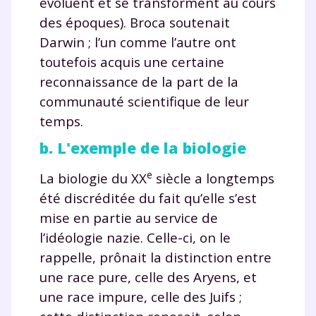
évoluent et se transforment au cours
TESTER GRATUITEMENT
des époques). Broca soutenait
Darwin ; l’un comme l’autre ont
* Votre code d'accès sera envoyé à cette adresse e-mail. En
renseignant votre e-mail, vous consentez à ce que vos
toutefois acquis une certaine
données à caractère personnel soient traitées par SEJER, sous
reconnaissance de la part de la
la marque myMaxicours, afin que SEJER puisse vous donner
accès au service de soutien scolaire pendant 24h. Pour en
communauté scientifique de leur
savoir plus sur la gestion de vos données personnelles et
temps.
pour exercer vos droits, vous pouvez consulter
notre
charte
.
b. L'exemple de la biologie
J’accepte de recevoir les actualités et des
e
La biologie du XX
siècle a longtemps
communications de la part de
été discréditée du fait qu’elle s’est
myMaxicours.
mise en partie au service de
Votre adresse e-mail sera exclusivement utilisée pour
l’idéologie nazie. Celle-ci, on le
vous envoyer notre newsletter. Vous pourrez vous
rappelle, prônait la distinction entre
désinscrire à tout moment, à travers le lien de
une race pure, celle des Aryens, et
désinscription présent dans chaque newsletter. Pour
en savoir plus sur la gestion de vos données
une race impure, celle des Juifs ;
personnelles et pour exercer vos droits, vous pouvez