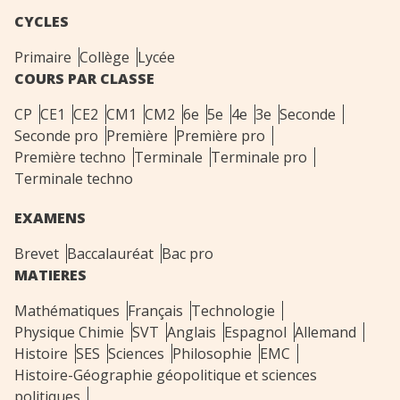
CYCLES
Primaire
Collège
Lycée
COURS PAR CLASSE
CP
CE1
CE2
CM1
CM2
6e
5e
4e
3e
Seconde
Seconde pro
Première
Première pro
Première techno
Terminale
Terminale pro
Terminale techno
EXAMENS
Brevet
Baccalauréat
Bac pro
MATIERES
Mathématiques
Français
Technologie
Physique Chimie
SVT
Anglais
Espagnol
Allemand
Histoire
SES
Sciences
Philosophie
EMC
Histoire-Géographie géopolitique et sciences
politiques