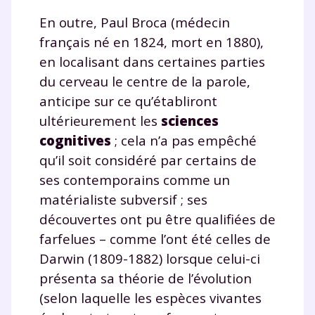
Testez gratuitement
En outre, Paul Broca (médecin
pendant 24h notre
français né en 1824, mort en 1880),
plateforme de soutien
en localisant dans certaines parties
scolaire !
du cerveau le centre de la parole,
anticipe sur ce qu’établiront
Fiches de cours et vidéos
,
exercices
ultérieurement les
sciences
corrigés
,
podcasts de révisions
cognitives
; cela n’a pas empêché
Un
espace dédié aux parents
pour
qu’il soit considéré par certains de
suivre les progrès
ses contemporains comme un
Tout le programme scolaire du CP à
la Terminale
matérialiste subversif ; ses
Des profs expérimentés disponibles
découvertes ont pu être qualifiées de
à la demande par tchat, audio ou
farfelues – comme l’ont été celles de
vidéo
Darwin (1809-1882) lorsque celui-ci
présenta sa théorie de l’évolution
(selon laquelle les espèces vivantes