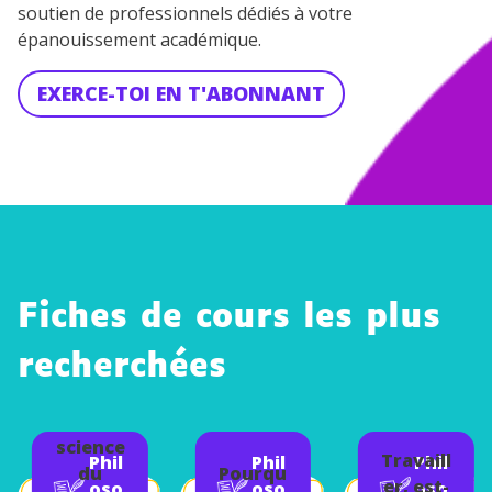
soutien de professionnels dédiés à votre
épanouissement académique.
EXERCE-TOI EN T'ABONNANT
Fiches de cours les plus
recherchées
Y a-t-il
une
science
Travaill
Phil
Phil
Phil
du
Pourqu
er, est-
oso
oso
oso