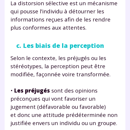
La distorsion sélective est un mécanisme
qui pousse l’individu à détourner les
Testez gratuitement
informations reçues afin de les rendre
plus conformes aux attentes.
pendant 24h notre
plateforme de soutien
c. Les biais de la perception
scolaire !
Selon le contexte, les préjugés ou les
Fiches de cours et vidéos
,
exercices
stéréotypes, la perception peut être
corrigés
,
podcasts de révisions
modifiée, façonnée voire transformée.
Un
espace dédié aux parents
pour
suivre les progrès
•
Les préjugés
sont des opinions
Tout le programme scolaire du CP à
préconçues qui vont favoriser un
la Terminale
Des profs expérimentés disponibles
jugement (défavorable ou favorable)
à la demande par tchat, audio ou
et donc une attitude prédéterminée non
vidéo
justifiée envers un individu ou un groupe.