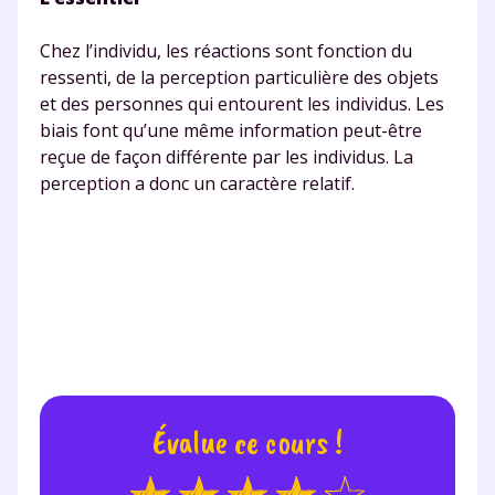
désinscription présent dans chaque newsletter. Pour
en savoir plus sur la gestion de vos données
Chez l’individu, les réactions sont fonction du
personnelles et pour exercer vos droits, vous pouvez
consulter
notre charte
.
ressenti, de la perception particulière des objets
et des personnes qui entourent les individus. Les
biais font qu’une même information peut-être
reçue de façon différente par les individus. La
perception a donc un caractère relatif.
Évalue ce cours !