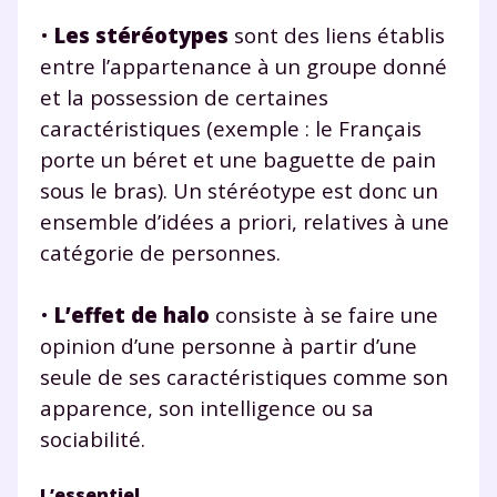
•
Les stéréotypes
sont des liens établis
entre l’appartenance à un groupe donné
TESTER GRATUITEMENT
et la possession de certaines
caractéristiques (exemple : le Français
* Votre code d'accès sera envoyé à cette adresse e-mail. En
porte un béret et une baguette de pain
renseignant votre e-mail, vous consentez à ce que vos
données à caractère personnel soient traitées par SEJER, sous
sous le bras). Un stéréotype est donc un
la marque myMaxicours, afin que SEJER puisse vous donner
ensemble d’idées a priori, relatives à une
accès au service de soutien scolaire pendant 24h. Pour en
savoir plus sur la gestion de vos données personnelles et
catégorie de personnes.
pour exercer vos droits, vous pouvez consulter
notre
charte
.
•
L’effet de halo
consiste à se faire une
J’accepte de recevoir les actualités et des
opinion d’une personne à partir d’une
communications de la part de
seule de ses caractéristiques comme son
myMaxicours.
apparence, son intelligence ou sa
Votre adresse e-mail sera exclusivement utilisée pour
sociabilité.
vous envoyer notre newsletter. Vous pourrez vous
désinscrire à tout moment, à travers le lien de
L’essentiel