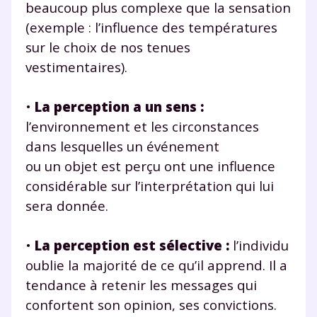
beaucoup plus complexe que la sensation
(exemple : l’influence des températures
sur le choix de nos tenues
vestimentaires).
•
La perception a un sens :
l’environnement et les circonstances
Fermer
dans lesquelles un événement
ou un objet est perçu ont une influence
considérable sur l’interprétation qui lui
sera donnée.
Envie de progresser
et de réussir votre
•
La perception est sélective :
l’individu
oublie la majorité de ce qu’il apprend. Il a
année scolaire ?
tendance à retenir les messages qui
confortent son opinion, ses convictions.