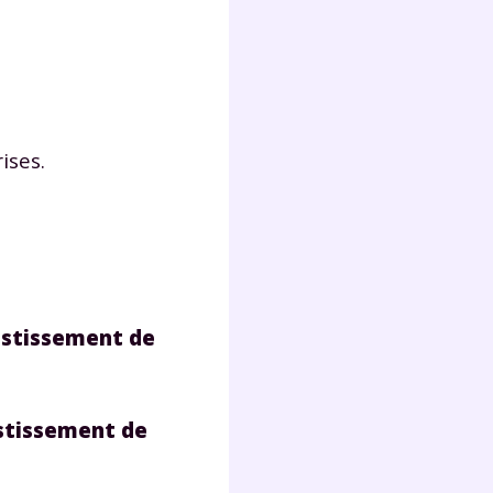
ises.
estissement de
stissement de