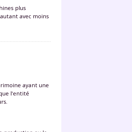
hines plus
 autant avec moins
Fermer
?
atrimoine ayant une
ue l'entité
rs.
 !
laire