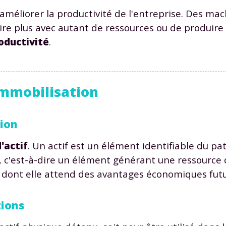
méliorer la productivité de l'entreprise. Des mac
re plus avec autant de ressources ou de produire
oductivité
.
Envie de progresser et de
immobilisation
éussir votre année scolaire 
tion
'actif
. Un actif est un élément identifiable du p
, c'est-à-dire un élément générant une ressource q
stez gratuitement pendant 24h
 dont elle attend des avantages économiques futu
tre plateforme de soutien scolaire
tions
iches de cours et vidéos
,
Tout le programme sco
xercices corrigés
,
du CP à la Terminale