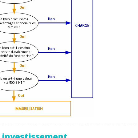
 données personnelles et pour exercer vos droits, vous pouvez consu
 charte
.
un investissement