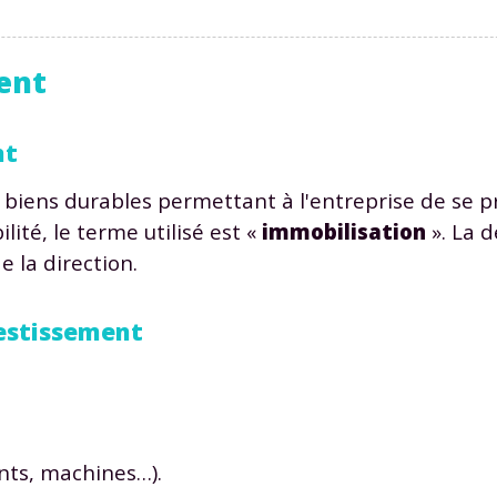
ent
nt
s biens durables permettant à l'entreprise de se p
té, le terme utilisé est «
immobilisation
». La d
e la direction.
vestissement
nts, machines…).