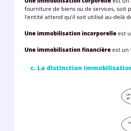
Une immobilisation corporelle
est un 
p
fourniture de biens ou de services, soit p
l'entité attend qu'il soit utilisé au-delà d
Une immobilisation incorporelle
est u
Une immobilisation financière
est un 
* Votre
c. La distinction immobilisati
consent
marque 
pendant
vos dro
Votre 
newsle
désins