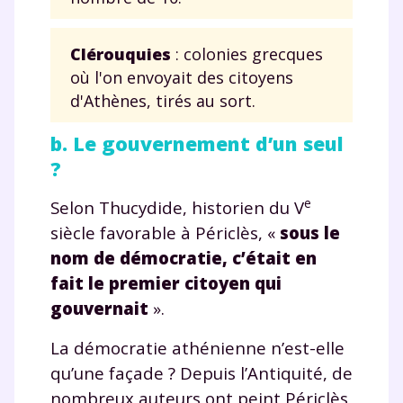
myMaxicours.
Clérouquies
: colonies grecques
Votre adresse e-mail sera exclusivement utilisée pour
vous envoyer notre newsletter. Vous pourrez vous
où l'on envoyait des citoyens
désinscrire à tout moment, à travers le lien de
d'Athènes, tirés au sort.
désinscription présent dans chaque newsletter. Pour
en savoir plus sur la gestion de vos données
b. Le gouvernement d’un seul
personnelles et pour exercer vos droits, vous pouvez
?
consulter
notre charte
.
e
Selon Thucydide, historien du V
siècle favorable à Périclès, «
sous le
nom de démocratie, c’était en
fait le premier citoyen qui
gouvernait
».
La démocratie athénienne n’est-elle
qu’une façade ? Depuis l’Antiquité, de
nombreux auteurs ont peint Périclès