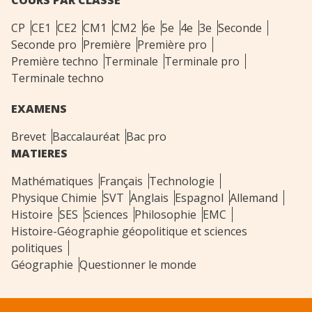
CP
CE1
CE2
CM1
CM2
6e
5e
4e
3e
Seconde
Seconde pro
Première
Première pro
Première techno
Terminale
Terminale pro
Terminale techno
EXAMENS
Brevet
Baccalauréat
Bac pro
MATIERES
Mathématiques
Français
Technologie
Physique Chimie
SVT
Anglais
Espagnol
Allemand
Histoire
SES
Sciences
Philosophie
EMC
Histoire-Géographie géopolitique et sciences
politiques
Géographie
Questionner le monde