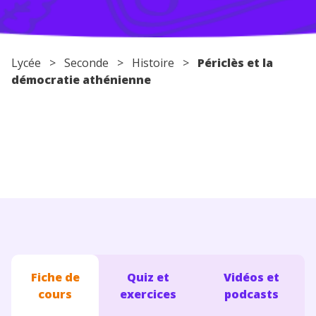
Conseils pour les parents
Lycée
>
Seconde
>
Histoire
>
Périclès et la
démocratie athénienne
Fiche de
Quiz et
Vidéos et
cours
exercices
podcasts