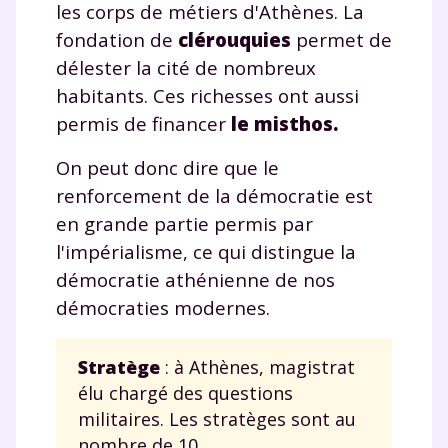
les corps de métiers d'Athènes. La
la Terminale
Des profs expérimentés disponibles
fondation de
clérouquies
permet de
à la demande par tchat, audio ou
délester la cité de nombreux
vidéo
habitants. Ces richesses ont aussi
permis de financer
le misthos.
On peut donc dire que le
renforcement de la démocratie est
TESTER GRATUITEMENT
en grande partie permis par
* Votre code d'accès sera envoyé à cette adresse e-mail. En
l'impérialisme, ce qui distingue la
renseignant votre e-mail, vous consentez à ce que vos
démocratie athénienne de nos
données à caractère personnel soient traitées par SEJER, sous
la marque myMaxicours, afin que SEJER puisse vous donner
démocraties modernes.
accès au service de soutien scolaire pendant 24h. Pour en
savoir plus sur la gestion de vos données personnelles et
pour exercer vos droits, vous pouvez consulter
notre
Stratège
: à Athènes, magistrat
charte
.
élu chargé des questions
J’accepte de recevoir les actualités et des
militaires. Les stratèges sont au
communications de la part de
nombre de 10.