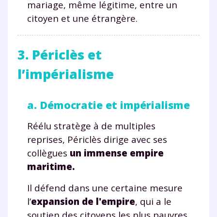
mariage, même légitime, entre un
citoyen et une étrangère.
3. Périclès et
l’impérialisme
a. Démocratie et impérialisme
Réélu stratège à de multiples
reprises, Périclès dirige avec ses
collègues
un immense empire
Fermer
maritime.
Il défend dans une certaine mesure
l’
expansion de l'empire
, qui a le
Envie de progresser
soutien des citoyens les plus pauvres.