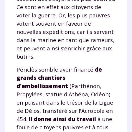
et de réussir votre
Ce sont en effet aux citoyens de
voter la guerre. Or, les plus pauvres
année scolaire ?
votent souvent en faveur de
nouvelles expéditions, car ils servent
dans la marine en tant que rameurs,
et peuvent ainsi s’enrichir grâce aux
Testez gratuitement
butins.
pendant 24h notre
Périclès semble avoir financé
de
plateforme de soutien
grands chantiers
d'embellissement
(Parthénon,
scolaire !
Propylées, statue d'Athéna, Odéon)
Fiches de cours et vidéos
,
exercices
en puisant dans le trésor de la Ligue
corrigés
,
podcasts de révisions
de Délos, transféré sur l'Acropole en
Un
espace dédié aux parents
pour
454.
Il donne ainsi du travail
à une
suivre les progrès
foule de citoyens pauvres et à tous
Tout le programme scolaire du CP à