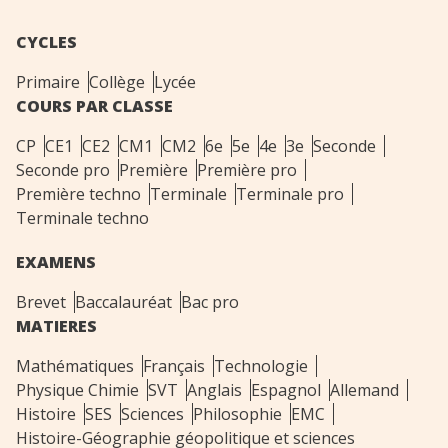
CYCLES
Primaire
Collège
Lycée
COURS PAR CLASSE
CP
CE1
CE2
CM1
CM2
6e
5e
4e
3e
Seconde
Seconde pro
Première
Première pro
Première techno
Terminale
Terminale pro
Terminale techno
EXAMENS
Brevet
Baccalauréat
Bac pro
MATIERES
Mathématiques
Français
Technologie
Physique Chimie
SVT
Anglais
Espagnol
Allemand
Histoire
SES
Sciences
Philosophie
EMC
Histoire-Géographie géopolitique et sciences