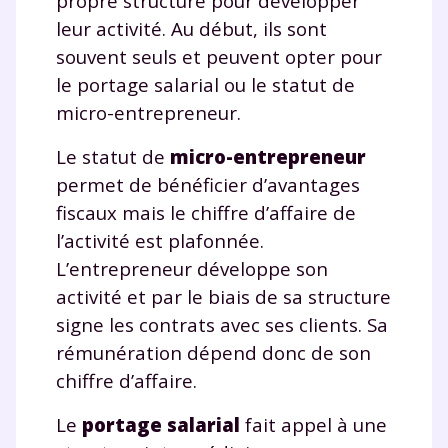
propre structure pour développer
suivre les progrès
leur activité. Au début, ils sont
Tout le programme scolaire du CP à
souvent seuls et peuvent opter pour
la Terminale
le portage salarial ou le statut de
Des profs expérimentés disponibles
micro-entrepreneur.
à la demande par tchat, audio ou
vidéo
Le statut de
micro-entrepreneur
permet de bénéficier d’avantages
fiscaux mais le chiffre d’affaire de
l’activité est plafonnée.
TESTER GRATUITEMENT
L’entrepreneur développe son
activité et par le biais de sa structure
* Votre code d'accès sera envoyé à cette adresse e-mail. En
renseignant votre e-mail, vous consentez à ce que vos
signe les contrats avec ses clients. Sa
données à caractère personnel soient traitées par SEJER, sous
rémunération dépend donc de son
la marque myMaxicours, afin que SEJER puisse vous donner
accès au service de soutien scolaire pendant 24h. Pour en
chiffre d’affaire.
savoir plus sur la gestion de vos données personnelles et
pour exercer vos droits, vous pouvez consulter
notre
Le
portage salarial
fait appel à une
charte
.