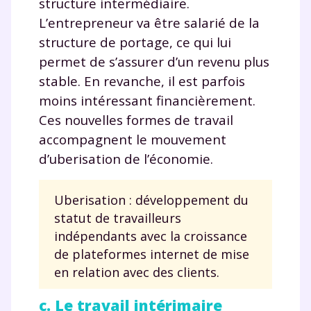
structure intermédiaire.
J’accepte de recevoir les actualités et des
L’entrepreneur va être salarié de la
communications de la part de
structure de portage, ce qui lui
myMaxicours.
permet de s’assurer d’un revenu plus
stable. En revanche, il est parfois
Votre adresse e-mail sera exclusivement utilisée pour
vous envoyer notre newsletter. Vous pourrez vous
moins intéressant financièrement.
désinscrire à tout moment, à travers le lien de
Ces nouvelles formes de travail
désinscription présent dans chaque newsletter. Pour
accompagnent le mouvement
en savoir plus sur la gestion de vos données
personnelles et pour exercer vos droits, vous pouvez
d’uberisation de l’économie.
consulter
notre charte
.
Uberisation : développement du
statut de travailleurs
indépendants avec la croissance
de plateformes internet de mise
en relation avec des clients.
c. Le travail intérimaire