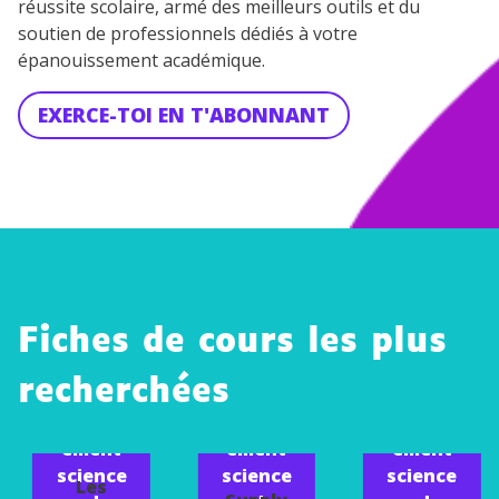
réussite scolaire, armé des meilleurs outils et du
soutien de professionnels dédiés à votre
épanouissement académique.
EXERCE-TOI EN T'ABONNANT
Fiches de cours les plus
recherchées
Manag
Manag
Manag
ement
ement
ement
science
science
science
Les