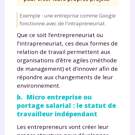
Envie de progresser
Exemple : une entreprise comme Google
et de réussir votre
fonctionne avec de l’intrapreneuriat.
Que ce soit l’entrepreneuriat ou
année scolaire ?
l'intrapreneuriat, ces deux formes de
relation de travail permettent aux
organisations d’être agiles (méthode
de management) et d’innover afin de
Testez gratuitement
répondre aux changements de leur
pendant 24h notre
environnement.
plateforme de soutien
b. Micro entreprise ou
scolaire !
portage salarial : le statut de
travailleur indépendant
Fiches de cours et vidéos
,
exercices
corrigés
,
podcasts de révisions
Les entrepreneurs vont créer leur
Un
espace dédié aux parents
pour