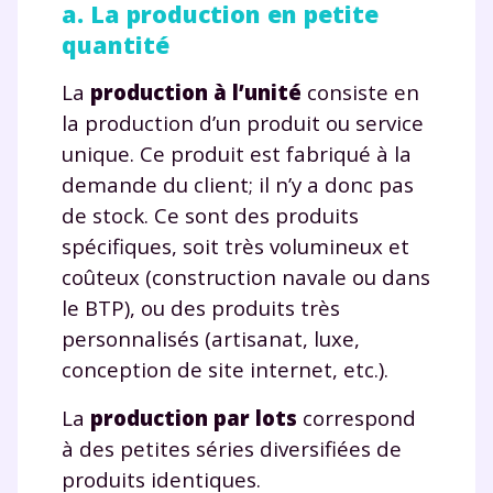
a. La production en petite
quantité
La
production à l’unité
consiste en
Fermer
la production d’un produit ou service
unique. Ce produit est fabriqué à la
demande du client; il n’y a donc pas
Envie de progresser
de stock. Ce sont des produits
spécifiques, soit très volumineux et
et de réussir votre
coûteux (construction navale ou dans
le BTP), ou des produits très
année scolaire ?
personnalisés (artisanat, luxe,
conception de site internet, etc.).
La
production par lots
correspond
Testez gratuitement
à des petites séries diversifiées de
produits identiques.
pendant 24h notre