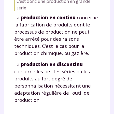
C’est donc une production en grande
* Votre code d'accès sera envoyé à cette adresse e-mail. En
série.
renseignant votre e-mail, vous consentez à ce que vos
données à caractère personnel soient traitées par SEJER, sous
La
production en continu
concerne
la marque myMaxicours, afin que SEJER puisse vous donner
accès au service de soutien scolaire pendant 24h. Pour en
la fabrication de produits dont le
savoir plus sur la gestion de vos données personnelles et
processus de production ne peut
pour exercer vos droits, vous pouvez consulter
notre
charte
.
être arrêté pour des raisons
techniques. C’est le cas pour la
J’accepte de recevoir les actualités et des
production chimique, ou gazière.
communications de la part de
myMaxicours.
La
production en discontinu
concerne les petites séries ou les
Votre adresse e-mail sera exclusivement utilisée pour
vous envoyer notre newsletter. Vous pourrez vous
produits au fort degré de
désinscrire à tout moment, à travers le lien de
personnalisation nécessitant une
désinscription présent dans chaque newsletter. Pour
adaptation régulière de l’outil de
en savoir plus sur la gestion de vos données
personnelles et pour exercer vos droits, vous pouvez
production.
consulter
notre charte
.