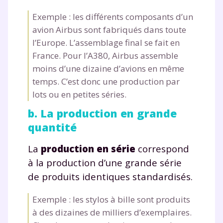
plateforme de soutien
Exemple : les différents composants d’un
avion Airbus sont fabriqués dans toute
scolaire !
l’Europe. L’assemblage final se fait en
Fiches de cours et vidéos
,
exercices
France. Pour l’A380, Airbus assemble
corrigés
,
podcasts de révisions
moins d’une dizaine d’avions en même
Un
espace dédié aux parents
pour
temps. C’est donc une production par
suivre les progrès
lots ou en petites séries.
Tout le programme scolaire du CP à
b. La production en grande
la Terminale
quantité
Des profs expérimentés disponibles
à la demande par tchat, audio ou
La
production en série
correspond
vidéo
à la production d’une grande série
de produits identiques standardisés.
Exemple : les stylos à bille sont produits
TESTER GRATUITEMENT
à des dizaines de milliers d’exemplaires.