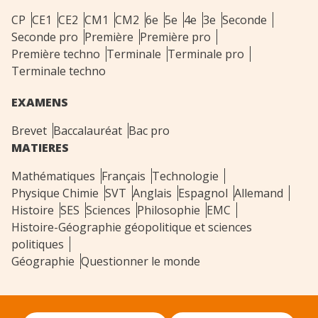
CP
CE1
CE2
CM1
CM2
6e
5e
4e
3e
Seconde
Seconde pro
Première
Première pro
Première techno
Terminale
Terminale pro
Terminale techno
EXAMENS
Brevet
Baccalauréat
Bac pro
MATIERES
Mathématiques
Français
Technologie
Physique Chimie
SVT
Anglais
Espagnol
Allemand
Histoire
SES
Sciences
Philosophie
EMC
Histoire-Géographie géopolitique et sciences
politiques
Géographie
Questionner le monde