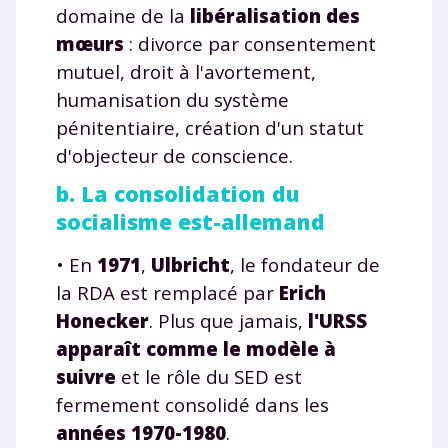
domaine de la
libéralisation des
et de réussir votre
mœurs
: divorce par consentement
mutuel, droit à l'avortement,
année scolaire ?
humanisation du système
pénitentiaire, création d'un statut
d'objecteur de conscience.
b. La consolidation du
Testez gratuitement
socialisme est-allemand
pendant 24h notre
• En
1971
,
Ulbricht
, le fondateur de
plateforme de soutien
la RDA est remplacé par
Erich
scolaire !
Honecker
. Plus que jamais,
l'URSS
apparaît comme le modèle à
Fiches de cours et vidéos
,
exercices
suivre
et le rôle du SED est
corrigés
,
podcasts de révisions
fermement consolidé dans les
Un
espace dédié aux parents
pour
années 1970-1980
.
suivre les progrès