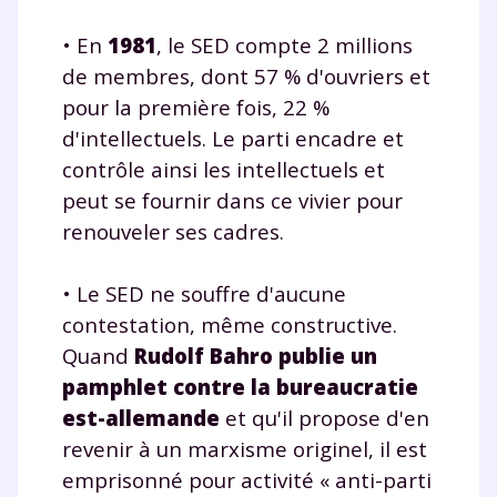
Tout le programme scolaire du CP à
la Terminale
• En
1981
, le SED compte 2 millions
Des profs expérimentés disponibles
de membres, dont 57 % d'ouvriers et
à la demande par tchat, audio ou
pour la première fois, 22 %
vidéo
d'intellectuels. Le parti encadre et
contrôle ainsi les intellectuels et
peut se fournir dans ce vivier pour
renouveler ses cadres.
TESTER GRATUITEMENT
• Le SED ne souffre d'aucune
* Votre code d'accès sera envoyé à cette adresse e-mail. En
renseignant votre e-mail, vous consentez à ce que vos
contestation, même constructive.
données à caractère personnel soient traitées par SEJER, sous
Quand
Rudolf Bahro publie un
la marque myMaxicours, afin que SEJER puisse vous donner
accès au service de soutien scolaire pendant 24h. Pour en
pamphlet contre la bureaucratie
savoir plus sur la gestion de vos données personnelles et
est-allemande
et qu'il propose d'en
pour exercer vos droits, vous pouvez consulter
notre
charte
.
revenir à un marxisme originel, il est
emprisonné pour activité « anti-parti
J’accepte de recevoir les actualités et des