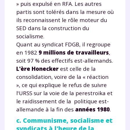
» puis expulsé en RFA. Les autres
communications de la part de
myMaxicours.
partis sont tolérés dans la mesure où
ils reconnaissent le rôle moteur du
Votre adresse e-mail sera exclusivement utilisée pour
SED dans la construction du
vous envoyer notre newsletter. Vous pourrez vous
socialisme.
désinscrire à tout moment, à travers le lien de
désinscription présent dans chaque newsletter. Pour
Quant au syndicat FDGB, il regroupe
en savoir plus sur la gestion de vos données
en 1982
9 millions de travailleurs
,
personnelles et pour exercer vos droits, vous pouvez
soit 97 % des effectifs est-allemands.
consulter
notre charte
.
L'ère Honecker
est celle de la
consolidation, voire de la « réaction
», ce qui explique le refus de suivre
l'URSS sur la voie de la perestroïka et
le raidissement de la politique est-
allemande à la fin des
années 1980
.
c. Communisme, socialisme et
syndicats à l'heure de la