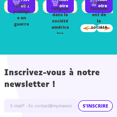
de
la
comme
Dreyfus
opinion
oire
oire
oire
masse
religion
fondem
publiqu
dans la
ent de
e en
société
la
guerre
américa
société
ine
Inscrivez-vous à notre
newsletter !
S'INSCRIRE