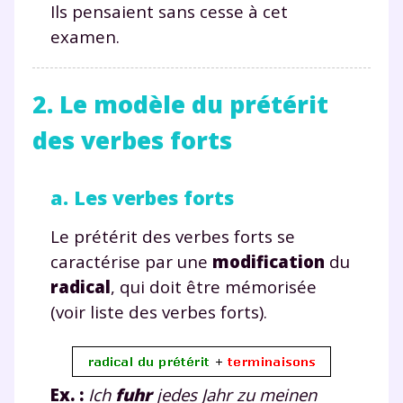
Ils pensaient sans cesse à cet
examen.
2. Le modèle du prétérit
des verbes forts
Fermer
a. Les verbes forts
Envie de progresser
Le prétérit des verbes forts se
caractérise par une
modification
du
et de réussir votre
radical
, qui doit être mémorisée
(voir liste des verbes forts).
année scolaire ?
Ex. :
Ich
fuhr
jedes Jahr zu meinen