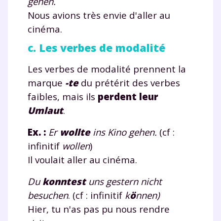
gehen.
Nous avions très envie d'aller au
cinéma.
c. Les verbes de modalité
Les verbes de modalité prennent la
marque
-te
du prétérit des verbes
faibles, mais ils
perdent leur
Umlaut
.
Ex. :
Er
woll
te
ins Kino gehen.
(cf :
infinitif
wollen
)
Il voulait aller au cinéma.
Du
konn
te
st
uns gestern nicht
besuchen
. (cf : infinitif
k
ö
nnen)
Hier, tu n'as pas pu nous rendre