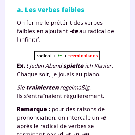
a. Les verbes faibles
On forme le prétérit des verbes
faibles en ajoutant
-te
au radical de
l'infinitif.
Ex. :
Jeden Abend
spiel
te
ich Klavier.
Chaque soir, je jouais au piano.
Sie
trainier
te
n
regelmäßig.
Ils s'entraînaient régulièrement.
Remarque :
pour des raisons de
prononciation, on intercale un
-e
après le radical de verbes se
terminant par
-d
,
-t
,
-n
,
-m
.