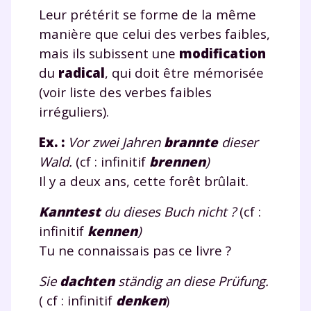
Leur prétérit se forme de la même
manière que celui des verbes faibles,
mais ils subissent une
modification
du
radical
, qui doit être mémorisée
(voir liste des verbes faibles
irréguliers).
Ex. :
Vor zwei Jahren
brann
te
dieser
Wald.
(cf : infinitif
brennen
)
Il y a deux ans, cette forêt brûlait.
Kann
te
st
du dieses Buch nicht ?
(cf :
infinitif
kennen
)
Tu ne connaissais pas ce livre ?
Sie
dach
te
n
ständig an diese Prüfung.
( cf : infinitif
denken
)