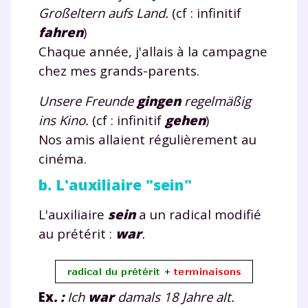
Großeltern aufs Land.
(cf : infinitif
Testez gratuitement
fahren
)
pendant 24h notre
Chaque année, j'allais à la campagne
plateforme de soutien
chez mes grands-parents.
scolaire !
Unsere Freunde
ging
en
regelmäßig
ins Kino.
(cf : infinitif
gehen
)
Fiches de cours et vidéos
,
exercices
Nos amis allaient régulièrement au
corrigés
,
podcasts de révisions
Un
espace dédié aux parents
pour
cinéma.
suivre les progrès
b. L'auxiliaire "sein"
Tout le programme scolaire du CP à
la Terminale
L'auxiliaire
sein
a un radical modifié
Des profs expérimentés disponibles
au prétérit :
war
.
à la demande par tchat, audio ou
vidéo
Ex
. :
Ich
war
damals 18 Jahre alt.