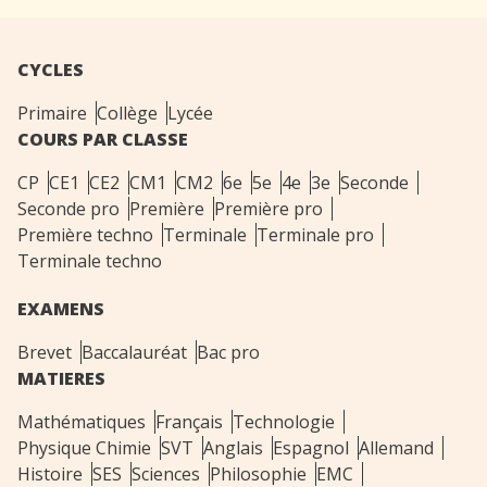
CYCLES
Primaire
Collège
Lycée
COURS PAR CLASSE
CP
CE1
CE2
CM1
CM2
6e
5e
4e
3e
Seconde
Seconde pro
Première
Première pro
Première techno
Terminale
Terminale pro
Terminale techno
EXAMENS
Brevet
Baccalauréat
Bac pro
MATIERES
Mathématiques
Français
Technologie
Physique Chimie
SVT
Anglais
Espagnol
Allemand
Histoire
SES
Sciences
Philosophie
EMC