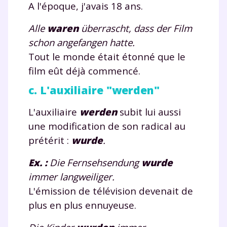
A l'époque, j'avais 18 ans.
TESTER GRATUITEMENT
Alle
war
en
überrascht, dass der Film
schon angefangen hatte.
* Votre code d'accès sera envoyé à cette adresse e-mail. En
renseignant votre e-mail, vous consentez à ce que vos
Tout le monde était étonné que le
données à caractère personnel soient traitées par SEJER, sous
film eût déjà commencé.
la marque myMaxicours, afin que SEJER puisse vous donner
accès au service de soutien scolaire pendant 24h. Pour en
c. L'auxiliaire "werden"
savoir plus sur la gestion de vos données personnelles et
pour exercer vos droits, vous pouvez consulter
notre
charte
.
L'auxiliaire
werden
subit lui aussi
une modification de son radical au
J’accepte de recevoir les actualités et des
prétérit :
wurde
.
communications de la part de
myMaxicours.
Ex. :
Die Fernsehsendung
wurde
immer langweiliger.
Votre adresse e-mail sera exclusivement utilisée pour
vous envoyer notre newsletter. Vous pourrez vous
L'émission de télévision devenait de
désinscrire à tout moment, à travers le lien de
plus en plus ennuyeuse.
désinscription présent dans chaque newsletter. Pour
en savoir plus sur la gestion de vos données