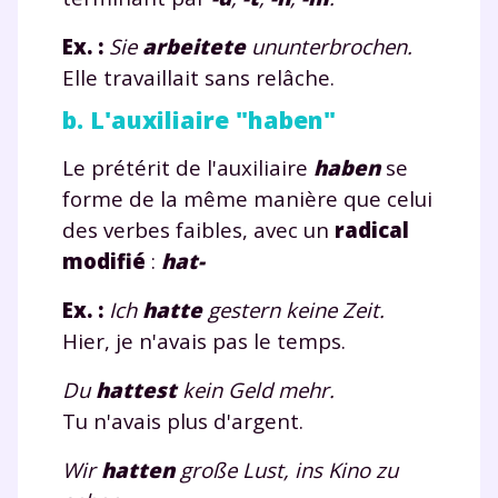
Ex. :
Sie
arbeit
e
te
ununterbrochen.
Elle travaillait sans relâche.
b. L'auxiliaire "haben"
Le prétérit de l'auxiliaire
haben
se
forme de la même manière que celui
des verbes faibles, avec un
radical
modifié
:
hat-
Ex. :
Ich
hat
te
gestern keine Zeit.
Hier, je n'avais pas le temps.
Du
hat
te
st
kein Geld mehr.
Tu n'avais plus d'argent.
Wir
hat
te
n
große Lust, ins Kino zu