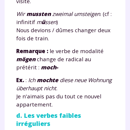
visite.
Wir
muss
te
n
zweimal umsteigen
. (cf :
infinitif
m
ü
ssen
)
Nous devions / dûmes changer deux
fois de train.
Remarque :
le verbe de modalité
mögen
change de radical au
prétérit :
moch-
Ex.
:
Ich
moch
te
diese neue Wohnung
überhaupt nicht
.
Je n'aimais pas du tout ce nouvel
appartement.
d. Les verbes faibles
irréguliers