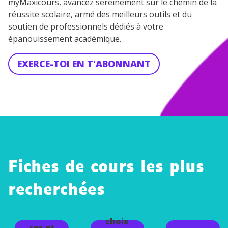
myMaxicours, avancez sereinement sur le chemin de la
réussite scolaire, armé des meilleurs outils et du
soutien de professionnels dédiés à votre
épanouissement académique.
EXERCE-TOI EN T'ABONNANT
Fiches de cours les plus
Le
recherchées
parfait
des
Le
auxiliai
choix
res et