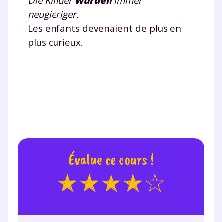
Die Kinder
wurde
n
immer
personnelles et pour exercer vos droits, vous pouvez
neugieriger.
consulter
notre charte
.
Les enfants devenaient de plus en
plus curieux.
Évalue ce cours !