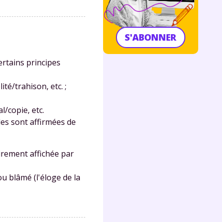
S'ABONNER
ertains principes
té/trahison, etc. ;
al/copie, etc.
lles sont affirmées de
airement affichée par
u blâmé (l'éloge de la