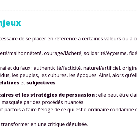
njeux
nécessaire de se placer en référence à certaines valeurs ou à c
té/malhonnêteté, courage/lâcheté, solidarité/égoïsme, fidéli
ai et du faux : authenticité/facticité, naturel/artificiel, origin
dus, les peuples, les cultures, les époques. Ainsi, alors qu'e
elatives
et
subjectives
.
taires et les stratégies de persuasion
: elle peut être cl
us masquée par des procédés nuancés.
 parfois à faire l'éloge de ce qui est d'ordinaire condamné o
e transformer en une critique déguisée.