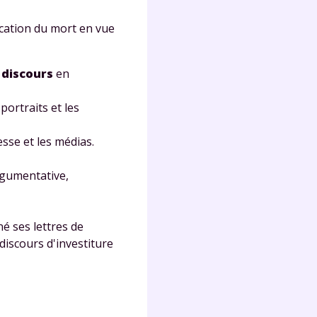
ication du mort en vue
Fermer
n
discours
en
portraits et les
sse et les médias.
?
rgumentative,
é ses lettres de
discours d'investiture
 !
laire