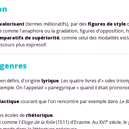
on
valorisant
(termes mélioratifs), par des
figures de style
q
nce comme l'anaphore ou la gradation, figures d'opposition,
mparatifs de supériorité
, comme celui des modalités excl
scours plus expressif.
 genres
en défini, d'origine
lyrique
. Les quatre livres d'« odes triom
 exemple. On l'appelait « panégyrique » quand il était prono
dactique
courant que l'on rencontre par exemple dans
Le B
des écoles de
rhétorique
.
e
s
comme l'
Eloge de la folie
(1511) d'Erasme. Au XVI
siècle, l
la mode dans la littérature précieuse.