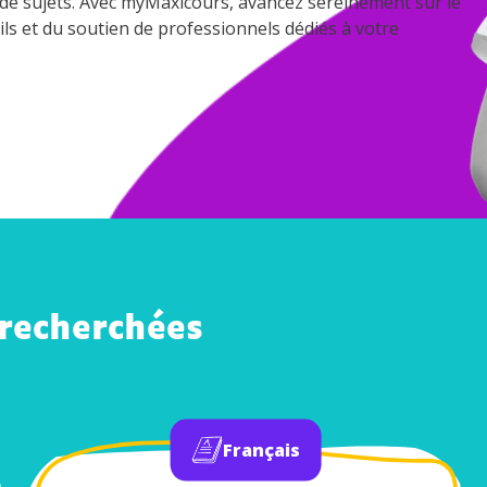
e de sujets. Avec myMaxicours, avancez sereinement sur le
ils et du soutien de professionnels dédiés à votre
 recherchées
Français