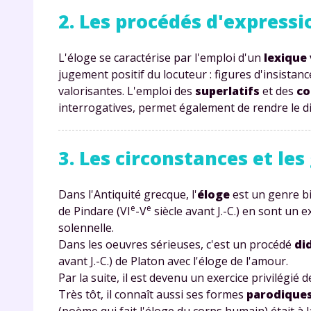
2. Les procédés d'expressi
L'éloge se caractérise par l'emploi d'un
lexique 
jugement positif du locuteur : figures d'insista
valorisantes. L'emploi des
superlatifs
et des
co
interrogatives, permet également de rendre le di
3. Les circonstances et les
Dans l'Antiquité grecque, l'
éloge
est un genre bi
e
e
de Pindare (VI
-V
siècle avant J.-C.) en sont un
solennelle.
Dans les oeuvres sérieuses, c'est un procédé
di
avant J.-C.) de Platon avec l'éloge de l'amour.
Par la suite, il est devenu un exercice privilégié 
Très tôt, il connaît aussi ses formes
parodique
(poème qui fait l'éloge du corps humain) était à 