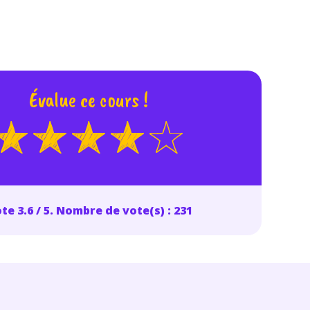
odcasts de révisions
Des profs expérimenté
Un
espace dédié aux
disponibles à la dema
parents
pour suivre les
par tchat, audio ou vi
progrès
Évalue ce cours !
TESTER GRATUITEM
 code d'accès sera envoyé à cette adresse e-mail. En renseignant votre e-mail, 
ez à ce que vos données à caractère personnel soient traitées par SEJER, sous l
myMaxicours, afin que SEJER puisse vous donner accès au service de soutien sc
 24h. Pour en savoir plus sur la gestion de vos données personnelles et pour 
its, vous pouvez consulter
notre charte
.
te 3.6 / 5. Nombre de vote(s) : 231
J’accepte de recevoir les actualités et des communications de
part de myMaxicours.
adresse e-mail sera exclusivement utilisée pour vous envoyer notre
tter. Vous pourrez vous désinscrire à tout moment, à travers le lien d
cription présent dans chaque newsletter. Pour en savoir plus sur la ge