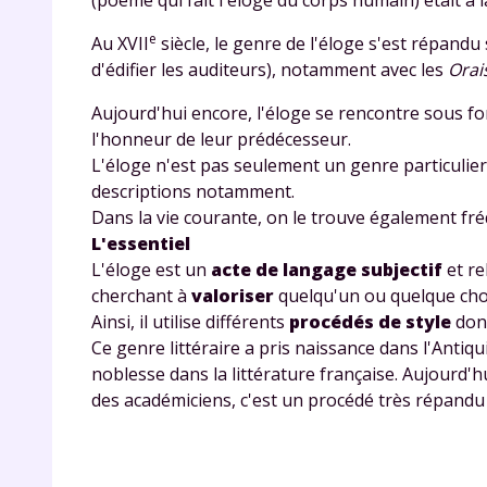
e
Au XVII
siècle, le genre de l'éloge s'est répandu 
d'édifier les auditeurs), notamment avec les
Orai
Aujourd'hui encore, l'éloge se rencontre sous f
l'honneur de leur prédécesseur.
L'éloge n'est pas seulement un genre particulier e
descriptions notamment.
Dans la vie courante, on le trouve également fré
r
L'essentiel
L'éloge est un
acte de langage subjectif
et re
cherchant à
valoriser
quelqu'un ou quelque cho
Ainsi, il utilise différents
procédés de style
dont
Ce genre littéraire a pris naissance dans l'Antiqu
Te
noblesse dans la littérature française. Aujourd'h
no
des académiciens, c'est un procédé très répandu d
F
e