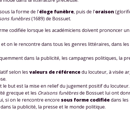
sous la forme de l'
éloge funèbre
, puis de l'
oraison
(glorif
sons funèbres
(1689) de Bossuet.
orme codifiée lorsque les académiciens doivent prononcer u
t on le rencontre dans tous les genres littéraires, dans les 
Envie de progresser et de
quemment dans la publicité, les campagnes politiques, la pre
éussir votre année scolaire 
latif selon les
valeurs de référence
du locuteur, à visée a
se.
 le but est la mise en relief du jugement positif du locuteur.
ité grecque et les
Oraisons funèbres
de Bossuet lui ont donn
stez gratuitement pendant 24h
ui, si on le rencontre encore
sous forme codifiée
dans les 
tre plateforme de soutien scolaire
ans la publicité, la presse et le monde politique.
iches de cours et vidéos
,
Tout le programme sco
xercices corrigés
,
du CP à la Terminale