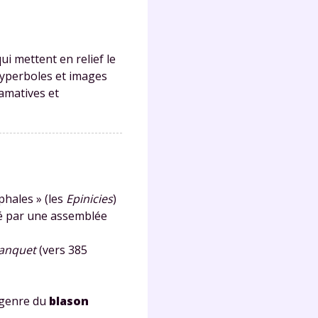
ui mettent en relief le
 hyperboles et images
amatives et
phales » (les
Epinicies
)
ncé par une assemblée
anquet
(vers 385
e genre du
blason