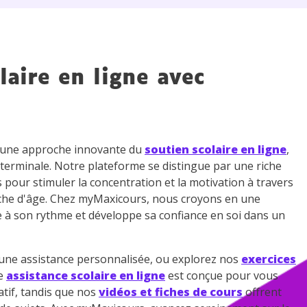
 données personnelles et pour exercer vos droits, vous pouvez consu
 charte
.
laire en ligne avec
z une approche innovante du
soutien scolaire en ligne
,
 terminale. Notre plateforme se distingue par une riche
s pour stimuler la concentration et la motivation à travers
che d'âge. Chez myMaxicours, nous croyons en une
e à son rythme et développe sa confiance en soi dans un
ne assistance personnalisée, ou explorez nos
exercices
re
assistance scolaire en ligne
est conçue pour vous
tif, tandis que nos
vidéos et fiches de cours
offrent