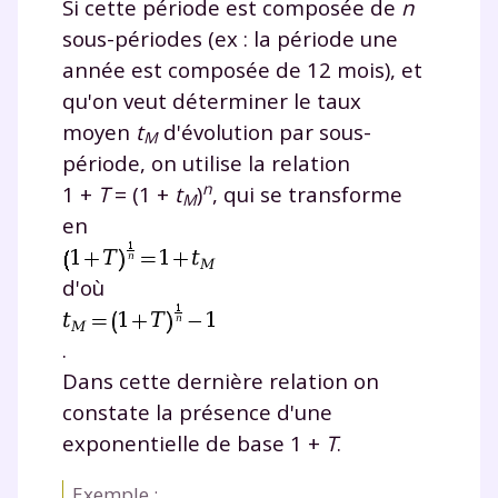
Si cette période est composée de
n
sous-périodes (ex : la période une
année est composée de 12 mois), et
qu'on veut déterminer le taux
moyen
t
d'évolution par sous-
M
période, on utilise la relation
n
1
+
T
= (
1
+
t
)
, qui se transforme
M
en
d'où
.
Dans cette dernière relation on
constate la présence d'une
exponentielle de base 1
+
T
.
Exemple :