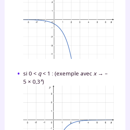
si 0
<
q
<
1 : (exemple avec
x
→ –
x
5
×
0,3
)