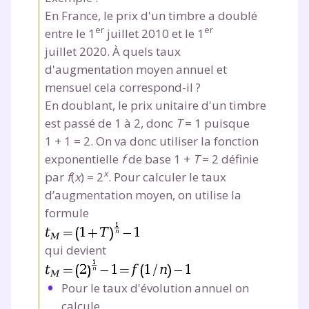
En France, le prix d'un timbre a doublé
er
er
entre le 1
juillet 2010 et le 1
juillet 2020. À quels taux
d'augmentation moyen annuel et
mensuel cela correspond-il ?
En doublant, le prix unitaire d'un timbre
est passé de 1 à 2, donc
T
=
1 puisque
1
+
1
=
2. On va donc utiliser la fonction
exponentielle
f
de base 1
+
T
=
2 définie
x
par
f
(
x
) =
2
. Pour calculer le taux
d’augmentation moyen, on utilise la
formule
qui devient
Pour le taux d'évolution annuel on
calcule