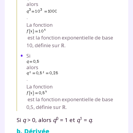
alors
.
La fonction
est la fonction exponentielle de base
10, définie sur ℝ.
Si
alors
.
La fonction
est la fonction exponentielle de base
0,5, définie sur ℝ.
0
1
Si
q
> 0
, alors
q
= 1 et
q
=
q
.
b. Dérivée