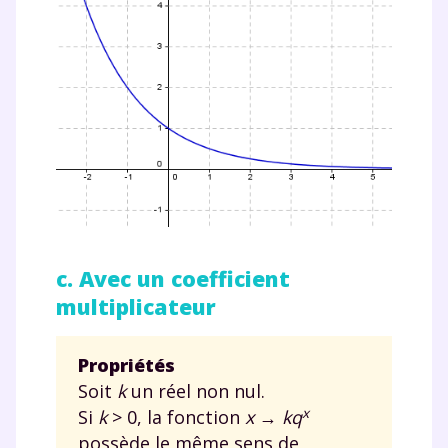
communications de la part de
myMaxicours.
Votre adresse e-mail sera exclusivement utilisée pour
vous envoyer notre newsletter. Vous pourrez vous
désinscrire à tout moment, à travers le lien de
désinscription présent dans chaque newsletter. Pour
en savoir plus sur la gestion de vos données
personnelles et pour exercer vos droits, vous pouvez
consulter
notre charte
.
c. Avec un coefficient
multiplicateur
Propriétés
Soit
k
un réel non nul.
x
Si
k
>
0, la fonction
x
→
kq
possède le même sens de