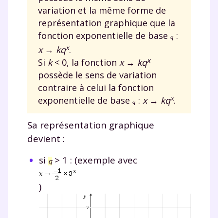
variation et la même forme de
représentation graphique que la
fonction exponentielle de base
:
q
x
x
→
k
q
.
x
Si
k
<
0, la fonction
x
→
k
q
possède le sens de variation
contraire à celui la fonction
x
exponentielle de base
:
x
→
k
q
.
q
Sa représentation graphique
devient :
si
>
1 : (exemple avec
q
)