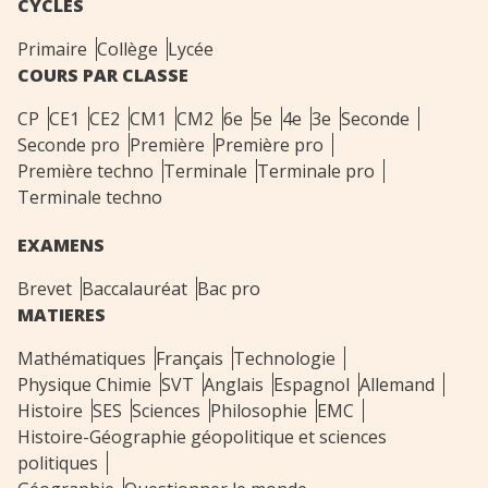
CYCLES
Primaire
Collège
Lycée
COURS PAR CLASSE
CP
CE1
CE2
CM1
CM2
6e
5e
4e
3e
Seconde
Seconde pro
Première
Première pro
Première techno
Terminale
Terminale pro
Terminale techno
EXAMENS
Brevet
Baccalauréat
Bac pro
MATIERES
Mathématiques
Français
Technologie
Physique Chimie
SVT
Anglais
Espagnol
Allemand
Histoire
SES
Sciences
Philosophie
EMC
Histoire-Géographie géopolitique et sciences
politiques