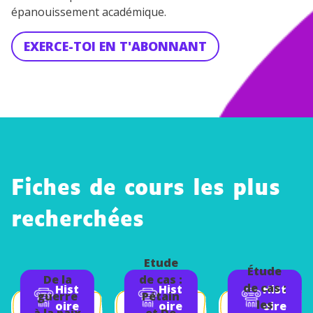
épanouissement académique.
EXERCE-TOI EN T'ABONNANT
Fiches de cours les plus
recherchées
Étude
Étude
De la
de cas :
de cas :
Hist
Hist
Hist
guerre
Pétain
les
oire
oire
oire
à la paix
et De