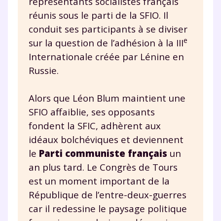
représentants socialistes français
Tout le programme scolaire du CP à
réunis sous le parti de la SFIO. Il
la Terminale
conduit ses participants à se diviser
Des profs expérimentés disponibles
e
sur la question de l’adhésion à la III
à la demande par tchat, audio ou
Internationale créée par Lénine en
vidéo
Russie.
Alors que Léon Blum maintient une
SFIO affaiblie, ses opposants
TESTER GRATUITEMENT
fondent la SFIC, adhèrent aux
idéaux bolchéviques et deviennent
* Votre code d'accès sera envoyé à cette adresse e-mail. En
renseignant votre e-mail, vous consentez à ce que vos
le
Parti communiste français
un
données à caractère personnel soient traitées par SEJER, sous
la marque myMaxicours, afin que SEJER puisse vous donner
an plus tard. Le Congrès de Tours
accès au service de soutien scolaire pendant 24h. Pour en
est un moment important de la
savoir plus sur la gestion de vos données personnelles et
pour exercer vos droits, vous pouvez consulter
notre
République de l’entre-deux-guerres
charte
.
car il redessine le paysage politique