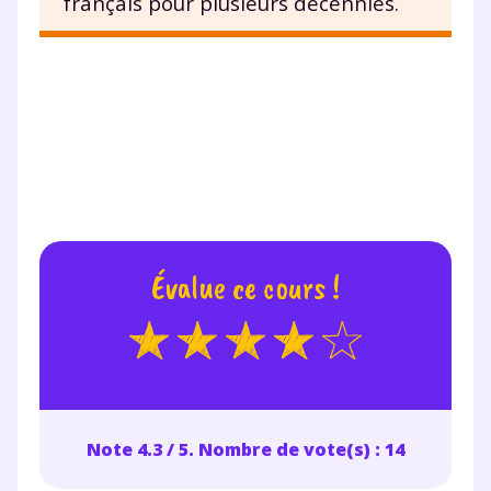
français pour plusieurs décennies.
J’accepte de recevoir les actualités et des
communications de la part de
myMaxicours.
Votre adresse e-mail sera exclusivement utilisée pour
vous envoyer notre newsletter. Vous pourrez vous
désinscrire à tout moment, à travers le lien de
désinscription présent dans chaque newsletter. Pour
en savoir plus sur la gestion de vos données
personnelles et pour exercer vos droits, vous pouvez
consulter
notre charte
.
Évalue ce cours !
Note 4.3 / 5. Nombre de vote(s) : 14