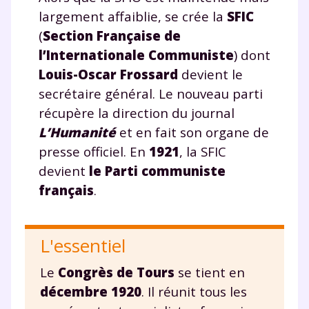
Envie de progresser
largement affaiblie, se crée la
SFIC
(
Section Française de
et de réussir votre
l’Internationale Communiste
) dont
année scolaire ?
Louis-Oscar Frossard
devient le
secrétaire général. Le nouveau parti
récupère la direction du journal
L’Humanité
et en fait son organe de
Testez gratuitement
presse officiel. En
1921
, la SFIC
devient
le Parti communiste
pendant 24h notre
français
.
plateforme de soutien
scolaire !
L'essentiel
Fiches de cours et vidéos
,
exercices
Le
Congrès de Tours
se tient en
corrigés
,
podcasts de révisions
décembre 1920
. Il réunit tous les
Un
espace dédié aux parents
pour
suivre les progrès