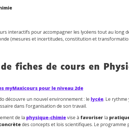
himie
rs interactifs pour accompagner les lycéens tout au long d
nde (mesures et incertitudes, constitution et transformatio
de fiches de cours en Phys
es myMaxicours pour le niveau 2de
ado découvre un nouvel environnement : le
lycée
. Le rythme 
saire dans l’organisation de son travail.
nement de la
physique-chimie
vise à
favoriser
la
pratiqu
concrète
des concepts et lois scientifiques. Le programme