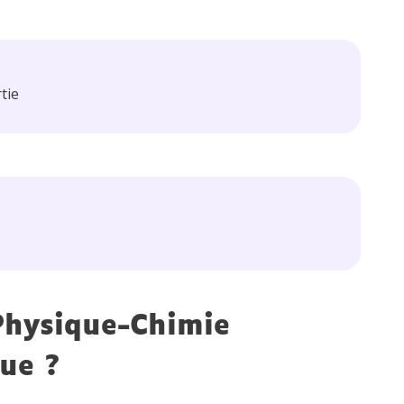
tie
Physique-Chimie
que ?