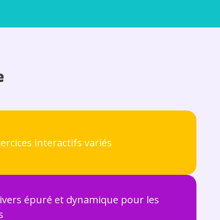
e
ercices interactifs variés
ivers épuré et dynamique pour les
s