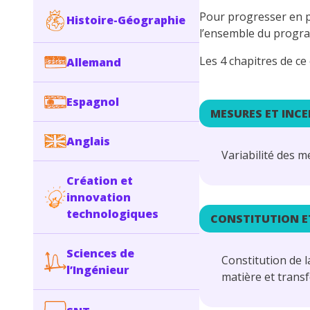
Pour progresser en p
Histoire-Géographie
l’ensemble du program
Les 4 chapitres de c
Allemand
Espagnol
MESURES ET INC
Anglais
Variabilité des m
Création et
innovation
technologiques
CONSTITUTION E
Sciences de
Constitution de l
l’Ingénieur
matière et trans