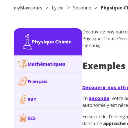
myMaxicours
>
Lycée
>
Seconde
>
Physique C
Découvrez nos parcou
Physique-Chimie Seco
Physique Chimie
signaux).
Mathématiques
Exemples 
Français
Découvrir nos offr
En
Seconde
, votre 
SVT
autonomie y est néces
En seconde, l’enseig
SES
dans une
approche 