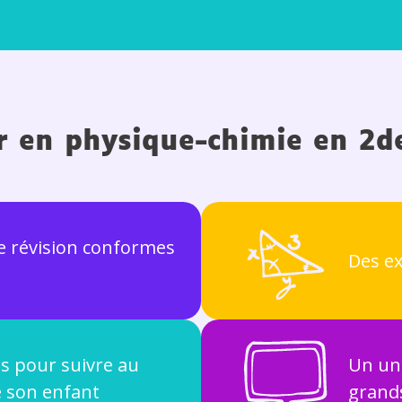
ir en physique-chimie en 2d
de révision conformes
Des ex
s pour suivre au
Un un
e son enfant
grand