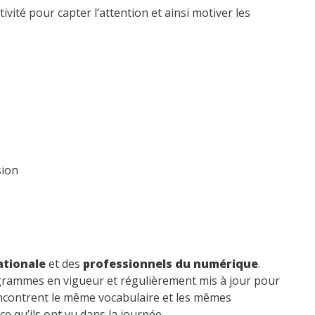
vité pour capter l’attention et ainsi motiver les
sion
ationale
et des
professionnels du numérique
.
rammes en vigueur et régulièrement mis à jour pour
rencontrent le même vocabulaire et les mêmes
e qu’ils ont vu dans la journée.