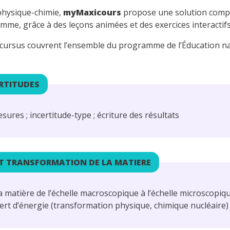
hysique-chimie,
myMaxicours
propose une solution complè
me, grâce à des leçons animées et des exercices interactifs 
e cursus couvrent l’ensemble du programme de l’Éducation n
ERTITUDES
esures ; incertitude-type ; écriture des résultats
T TRANSFORMATION DE LA MATIERE
a matière de l’échelle macroscopique à l’échelle microscopiq
fert d’énergie (transformation physique, chimique nucléaire)