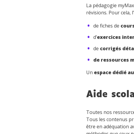
La pédagogie myMaxico
révisions. Pour cela, 
de fiches de
cour
d’
exercices inte
de
corrigés déta
de ressources 
Un
espace dédié a
Aide scol
Toutes nos ressource
Tous les contenus p
être en adéquation av
méthodes que ceux pra