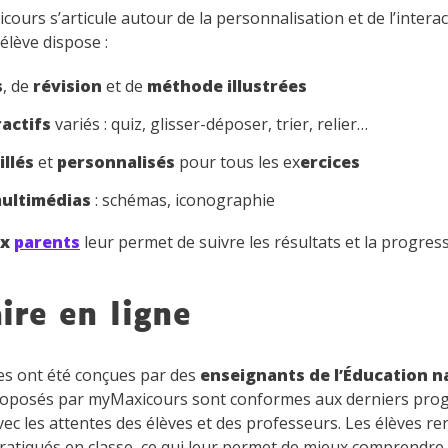
urs s’articule autour de la personnalisation et de l’interacti
l’élève dispose :
s
, de
révision
et de
méthode illustrées
ractifs
variés : quiz, glisser-déposer, trier, relier…
illés
et
personnalisés
pour tous les ex
ercices
multimédias
: schémas, iconographie
ux
parents
leur permet de suivre les résultats et la progres
aire en ligne
s ont été conçues par des
enseignants de l’Éducation n
roposés par myMaxicours sont conformes aux derniers prog
ec les attentes des élèves et des professeurs. Les élèves 
tiqués en classe, ce qui leur permet de mieux comprendre c