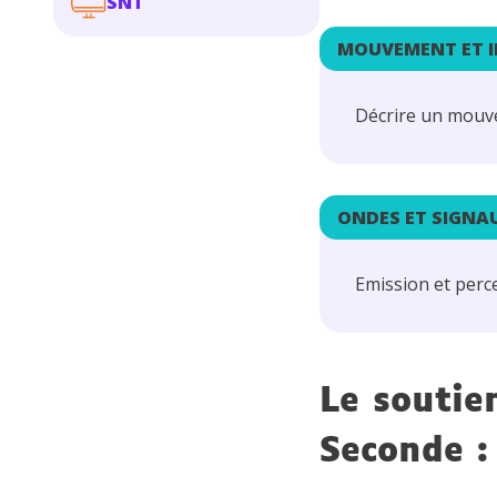
SNT
MOUVEMENT ET 
Décrire un mouve
ONDES ET SIGNA
Emission et perce
Le soutie
Seconde :