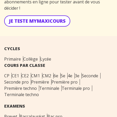
abonnements en ligne pour tester avant de vous
décider !
JE TESTE MYMAXICOURS
CYCLES
Primaire
Collège
Lycée
COURS PAR CLASSE
CP
CE1
CE2
CM1
CM2
6e
5e
4e
3e
Seconde
Seconde pro
Première
Première pro
Première techno
Terminale
Terminale pro
Terminale techno
EXAMENS
Brevet
Baccalauréat
Bac pro