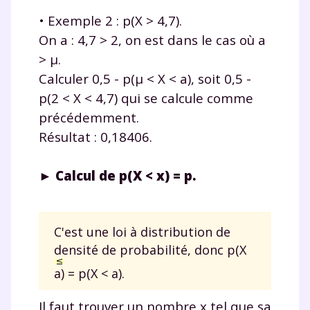
Testez gratuitement
• Exemple 2 : p(X > 4,7).
pendant 24h notre
On a : 4,7 > 2, on est dans le cas où a
plateforme de soutien
> μ.
scolaire !
Calculer 0,5 - p(μ < X < a), soit 0,5 -
p(2 < X < 4,7) qui se calcule comme
Fiches de cours et vidéos
,
exercices
précédemment.
corrigés
,
podcasts de révisions
Résultat : 0,18406.
Un
espace dédié aux parents
pour
suivre les progrès
► Calcul de p(X < x) = p.
Tout le programme scolaire du CP à
la Terminale
Des profs expérimentés disponibles
à la demande par tchat, audio ou
C'est une loi à distribution de
vidéo
densité de probabilité, donc p(X
a) = p(X < a).
Il faut trouver un nombre x tel que sa