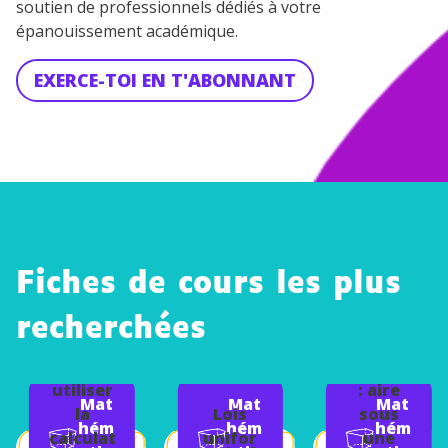
soutien de professionnels dédiés à votre
épanouissement académique.
EXERCE-TOI EN T'ABONNANT
Fiches de cours les plus
recherchées
Calcul
Savoir
intégral
utiliser
: aire
Mat
Mat
Mat
la
Lois
sous
hém
hém
hém
calculat
unifor
une