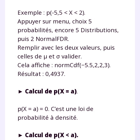
consulter
notre charte
.
Exemple : p(-5,5 < X < 2).
Appuyer sur menu, choix 5
probabilités, encore 5 Distributions,
puis 2 NormalFDR.
Remplir avec les deux valeurs, puis
celles de μ et σ valider.
Cela affiche : normCdf(−5.5,2,2,3).
Résultat : 0,4937.
► Calcul de p(X = a)
.
p(X = a) = 0. C’est une loi de
probabilité à densité.
► Calcul de p(X < a).