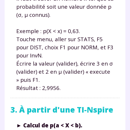
TESTER GRATUITEMENT
probabilité soit une valeur donnée p
(σ, μ connus).
* Votre code d'accès sera envoyé à cette adresse e-mail. En
renseignant votre e-mail, vous consentez à ce que vos
données à caractère personnel soient traitées par SEJER, sous
Exemple : p(X < x) = 0,63.
la marque myMaxicours, afin que SEJER puisse vous donner
Touche menu, aller sur STATS, F5
accès au service de soutien scolaire pendant 24h. Pour en
savoir plus sur la gestion de vos données personnelles et
pour DIST, choix F1 pour NORM, et F3
pour exercer vos droits, vous pouvez consulter
notre
pour InvN.
charte
.
Écrire la valeur (valider), écrire 3 en σ
J’accepte de recevoir les actualités et des
(valider) et 2 en μ (valider) « execute
communications de la part de
» puis F1.
myMaxicours.
Résultat : 2,9956.
Votre adresse e-mail sera exclusivement utilisée pour
vous envoyer notre newsletter. Vous pourrez vous
3. À partir d'une TI-Nspire
désinscrire à tout moment, à travers le lien de
désinscription présent dans chaque newsletter. Pour
en savoir plus sur la gestion de vos données
► Calcul de p(a < X < b).
personnelles et pour exercer vos droits, vous pouvez