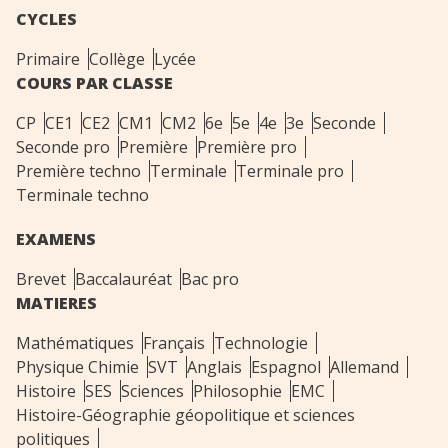
CYCLES
Primaire
Collège
Lycée
COURS PAR CLASSE
CP
CE1
CE2
CM1
CM2
6e
5e
4e
3e
Seconde
Seconde pro
Première
Première pro
Première techno
Terminale
Terminale pro
Terminale techno
EXAMENS
Brevet
Baccalauréat
Bac pro
MATIERES
Mathématiques
Français
Technologie
Physique Chimie
SVT
Anglais
Espagnol
Allemand
Histoire
SES
Sciences
Philosophie
EMC
Histoire-Géographie géopolitique et sciences
politiques