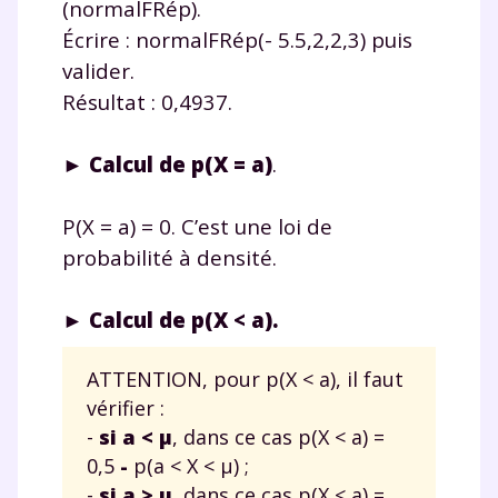
(normalFRép).
Écrire : normalFRép(- 5.5,2,2,3) puis
valider.
Résultat : 0,4937.
► Calcul de p(X = a)
.
P(X = a) = 0. C’est une loi de
probabilité à densité.
► Calcul de p(X < a).
ATTENTION, pour p(X < a), il faut
vérifier :
-
si a < μ
, dans ce cas p(X < a) =
0,5
-
p(a < X < μ) ;
-
si a > μ
, dans ce cas p(X < a) =