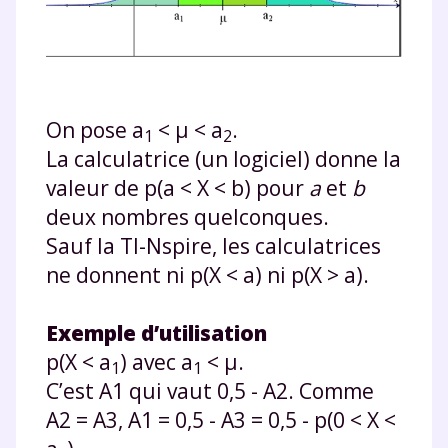
On pose a
< μ < a
.
1
2
La calculatrice (un logiciel) donne la
valeur de p(a < X < b) pour
a
et
b
deux nombres quelconques.
Sauf la TI-Nspire, les calculatrices
ne donnent ni p(X < a) ni p(X > a).
Exemple d’utilisation
p(X < a
) avec a
< μ.
1
1
C’est A1 qui vaut 0,5 - A2. Comme
A2 = A3, A1 = 0,5 - A3 = 0,5 - p(0 < X <