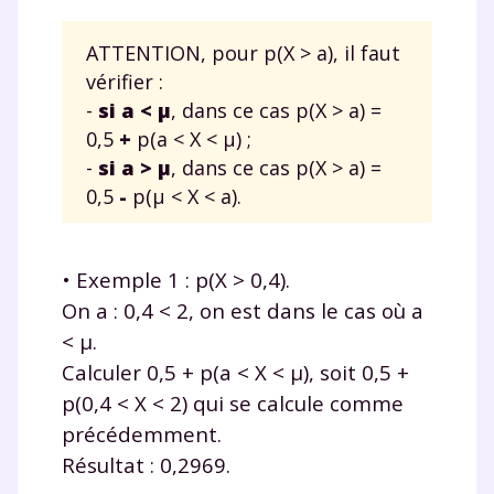
ATTENTION, pour p(X > a), il faut
vérifier :
-
si a < μ
, dans ce cas p(X > a) =
0,5
+
p(a < X < μ) ;
Fermer
-
si a > μ
, dans ce cas p(X > a) =
0,5
-
p(μ < X < a).
Envie de progresser
• Exemple 1 : p(X > 0,4).
On a : 0,4 < 2, on est dans le cas où a
et de réussir votre
< μ.
année scolaire ?
Calculer 0,5 + p(a < X < μ), soit 0,5 +
p(0,4 < X < 2) qui se calcule comme
précédemment.
Résultat : 0,2969.