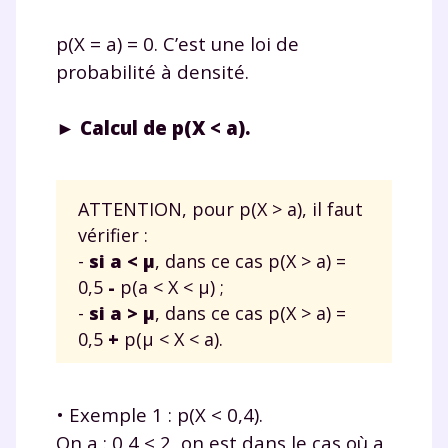
p(X = a) = 0. C’est une loi de
probabilité à densité.
► Calcul de p(X < a).
ATTENTION, pour p(X > a), il faut
vérifier :
-
si a < μ
, dans ce cas p(X > a) =
0,5
-
p(a < X < μ) ;
-
si a > μ
, dans ce cas p(X > a) =
0,5
+
p(μ < X < a).
• Exemple 1 : p(X < 0,4).
On a : 0,4 < 2, on est dans le cas où a