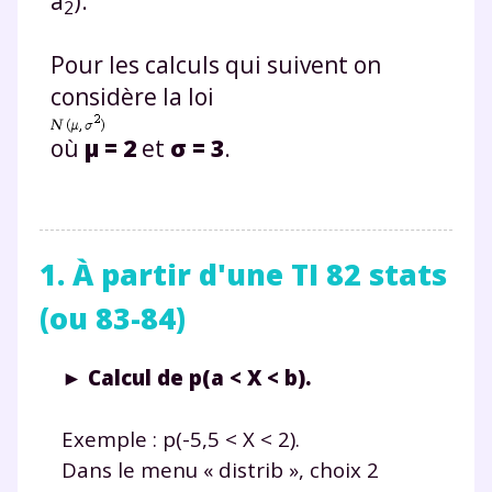
a
).
2
Pour les calculs qui suivent on
considère la loi
où
μ = 2
et
σ = 3
.
1. À partir d'une TI 82 stats
(ou 83-84)
► Calcul de p(a < X < b).
Exemple : p(-5,5 < X < 2).
Dans le menu « distrib », choix 2