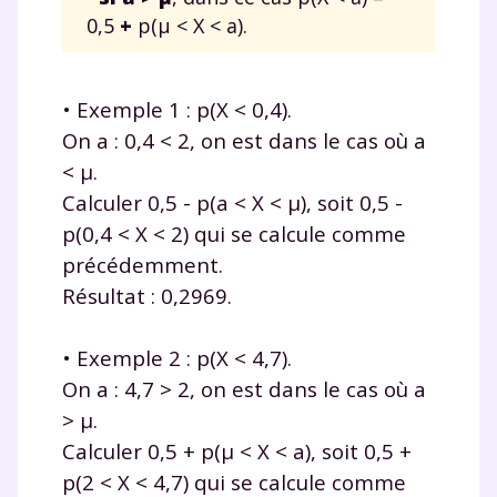
0,5
+
p(μ < X < a).
• Exemple 1 : p(X < 0,4).
On a : 0,4 < 2, on est dans le cas où a
< μ.
Calculer 0,5 - p(a < X < μ), soit 0,5 -
p(0,4 < X < 2) qui se calcule comme
précédemment.
Résultat : 0,2969.
• Exemple 2 : p(X < 4,7).
On a : 4,7 > 2, on est dans le cas où a
> μ.
Calculer 0,5 + p(μ < X < a), soit 0,5 +
p(2 < X < 4,7) qui se calcule comme