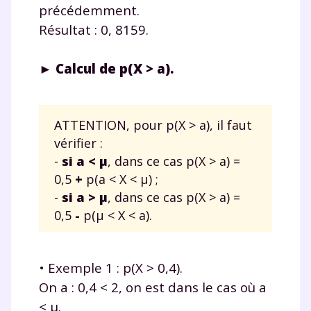
précédemment.
Résultat : 0, 8159.
► Calcul de p(X > a).
ATTENTION, pour p(X > a), il faut
vérifier :
-
si a < μ
, dans ce cas p(X > a) =
0,5
+
p(a < X < μ) ;
-
si a > μ
, dans ce cas p(X > a) =
0,5
-
p(μ < X < a).
• Exemple 1 : p(X > 0,4).
On a : 0,4 < 2, on est dans le cas où a
< μ.