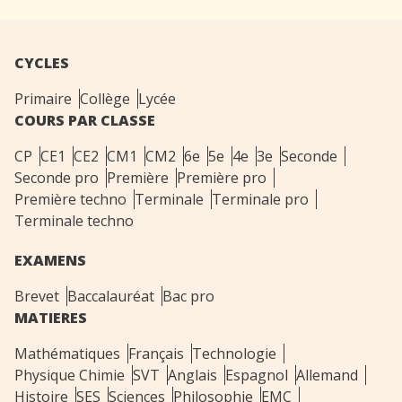
CYCLES
Primaire
Collège
Lycée
COURS PAR CLASSE
CP
CE1
CE2
CM1
CM2
6e
5e
4e
3e
Seconde
Seconde pro
Première
Première pro
Première techno
Terminale
Terminale pro
Terminale techno
EXAMENS
Brevet
Baccalauréat
Bac pro
MATIERES
Mathématiques
Français
Technologie
Physique Chimie
SVT
Anglais
Espagnol
Allemand
Histoire
SES
Sciences
Philosophie
EMC