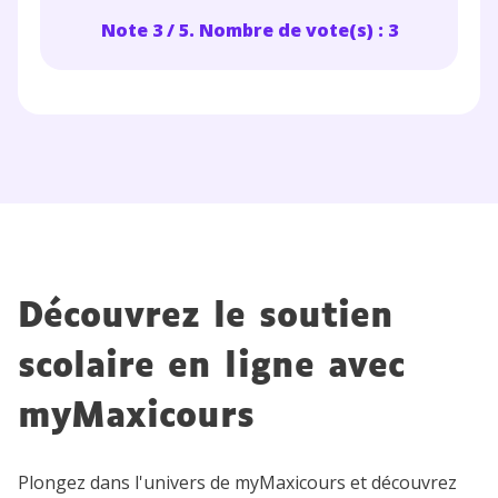
Note 3 / 5. Nombre de vote(s) : 3
Envie de progresser
et de réussir votre
année scolaire ?
Testez gratuitement
Découvrez le soutien
pendant 24h notre
plateforme de soutien
scolaire en ligne avec
scolaire !
myMaxicours
Fiches de cours et vidéos
,
exercices
corrigés
,
podcasts de révisions
Plongez dans l'univers de myMaxicours et découvrez