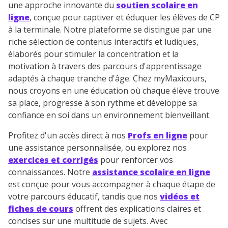
Un
espace dédié aux parents
pour
une approche innovante du
soutien scolaire en
suivre les progrès
ligne
, conçue pour captiver et éduquer les élèves de CP
Tout le programme scolaire du CP à
à la terminale. Notre plateforme se distingue par une
la Terminale
riche sélection de contenus interactifs et ludiques,
Des profs expérimentés disponibles
élaborés pour stimuler la concentration et la
à la demande par tchat, audio ou
motivation à travers des parcours d'apprentissage
vidéo
adaptés à chaque tranche d'âge. Chez myMaxicours,
nous croyons en une éducation où chaque élève trouve
sa place, progresse à son rythme et développe sa
confiance en soi dans un environnement bienveillant.
Profitez d'un accès direct à nos
Profs en ligne
pour
TESTER GRATUITEMENT
une assistance personnalisée, ou explorez nos
* Votre code d'accès sera envoyé à cette adresse e-mail. En
exercices et corrigés
pour renforcer vos
renseignant votre e-mail, vous consentez à ce que vos
connaissances. Notre
assistance scolaire en ligne
données à caractère personnel soient traitées par SEJER, sous
est conçue pour vous accompagner à chaque étape de
la marque myMaxicours, afin que SEJER puisse vous donner
accès au service de soutien scolaire pendant 24h. Pour en
votre parcours éducatif, tandis que nos
vidéos et
savoir plus sur la gestion de vos données personnelles et
fiches de cours
offrent des explications claires et
pour exercer vos droits, vous pouvez consulter
notre
concises sur une multitude de sujets. Avec
charte
.