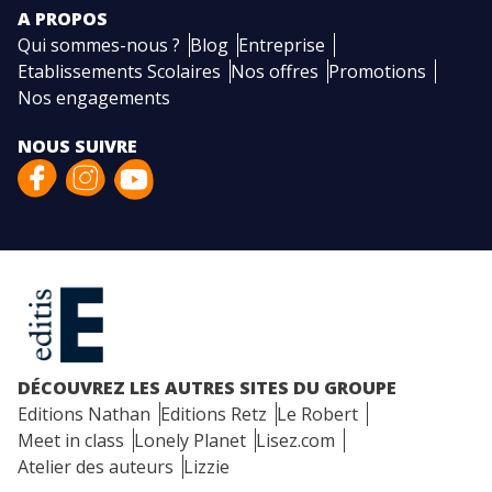
A PROPOS
Qui sommes-nous ?
Blog
Entreprise
Etablissements Scolaires
Nos offres
Promotions
Nos engagements
NOUS SUIVRE
DÉCOUVREZ LES AUTRES SITES DU GROUPE
Editions Nathan
Editions Retz
Le Robert
Meet in class
Lonely Planet
Lisez.com
Atelier des auteurs
Lizzie