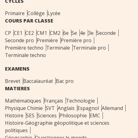
CYCLES
Primaire
Collège
Lycée
COURS PAR CLASSE
CP
CE1
CE2
CM1
CM2
6e
5e
4e
3e
Seconde
Seconde pro
Première
Première pro
Première techno
Terminale
Terminale pro
Terminale techno
EXAMENS
Brevet
Baccalauréat
Bac pro
MATIERES
Mathématiques
Français
Technologie
Physique Chimie
SVT
Anglais
Espagnol
Allemand
Histoire
SES
Sciences
Philosophie
EMC
Histoire-Géographie géopolitique et sciences
politiques
Géographie
Questionner le monde