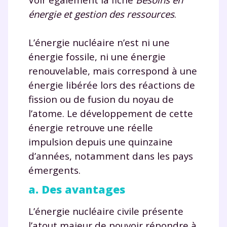
TESTER GRATUITEMENT
énergie et gestion des ressources
.
* Votre code d'accès sera envoyé à cette adresse e-mail. En
renseignant votre e-mail, vous consentez à ce que vos
L’énergie nucléaire n’est ni une
données à caractère personnel soient traitées par SEJER, sous
énergie fossile, ni une énergie
la marque myMaxicours, afin que SEJER puisse vous donner
accès au service de soutien scolaire pendant 24h. Pour en
renouvelable, mais correspond à une
savoir plus sur la gestion de vos données personnelles et
pour exercer vos droits, vous pouvez consulter
notre
énergie libérée lors des réactions de
charte
.
fission ou de fusion du noyau de
l’atome. Le développement de cette
J’accepte de recevoir les actualités et des
communications de la part de
énergie retrouve une réelle
myMaxicours.
impulsion depuis une quinzaine
d’années, notamment dans les pays
Votre adresse e-mail sera exclusivement utilisée pour
émergents.
vous envoyer notre newsletter. Vous pourrez vous
désinscrire à tout moment, à travers le lien de
a. Des avantages
désinscription présent dans chaque newsletter. Pour
en savoir plus sur la gestion de vos données
L’énergie nucléaire civile présente
personnelles et pour exercer vos droits, vous pouvez
l’atout majeur de pouvoir répondre à
consulter
notre charte
.