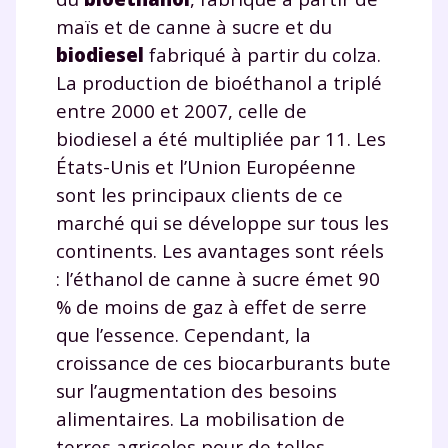
maïs et de canne à sucre et du
biodiesel
fabriqué à partir du colza.
La production de bioéthanol a triplé
entre 2000 et 2007, celle de
Fermer
biodiesel a été multipliée par 11. Les
États-Unis et l’Union Européenne
sont les principaux clients de ce
marché qui se développe sur tous les
Envie de progresser
continents. Les avantages sont réels
et de réussir votre
: l’éthanol de canne à sucre émet 90
% de moins de gaz à effet de serre
année scolaire ?
que l’essence. Cependant, la
croissance de ces biocarburants bute
sur l’augmentation des besoins
alimentaires. La mobilisation de
Testez gratuitement
terres agricoles pour de telles