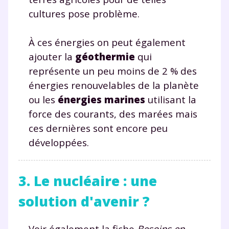
cultures pose problème.
pendant 24h notre
plateforme de soutien
À ces énergies on peut également
scolaire !
ajouter la
géothermie
qui
représente un peu moins de 2 % des
Fiches de cours et vidéos
,
exercices
énergies renouvelables de la planète
corrigés
,
podcasts de révisions
ou les
énergies marines
utilisant la
Un
espace dédié aux parents
pour
force des courants, des marées mais
suivre les progrès
Tout le programme scolaire du CP à
ces dernières sont encore peu
la Terminale
développées.
Des profs expérimentés disponibles
à la demande par tchat, audio ou
vidéo
3. Le nucléaire : une
solution d'avenir ?
Voir également la fiche
Besoins en