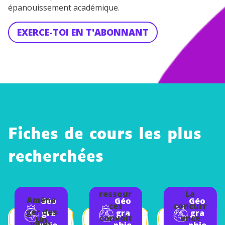
épanouissement académique.
EXERCE-TOI EN T'ABONNANT
Fiches de cours les plus
recherchées
Des
ressour
La
Aména
Géo
Géo
Géo
ces
concurr
ger des
gra
gra
gra
convoit
ence
Un
villes