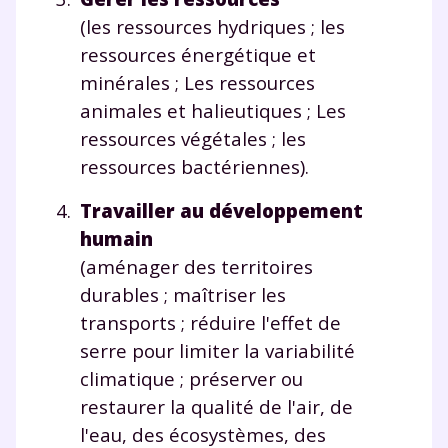
(les ressources hydriques ; les
année scolaire ?
ressources énergétique et
minérales ; Les ressources
animales et halieutiques ; Les
ressources végétales ; les
Testez gratuitement
ressources bactériennes).
pendant 24h notre
Travailler au développement
plateforme de soutien
humain
scolaire !
(aménager des territoires
durables ; maîtriser les
Fiches de cours et vidéos
,
exercices
transports ; réduire l'effet de
corrigés
,
podcasts de révisions
serre pour limiter la variabilité
Un
espace dédié aux parents
pour
climatique ; préserver ou
suivre les progrès
Tout le programme scolaire du CP à
restaurer la qualité de l'air, de
la Terminale
l'eau, des écosystèmes, des