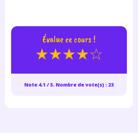
Votre adresse e-mail sera exclusivement utilisée pour
vous envoyer notre newsletter. Vous pourrez vous
désinscrire à tout moment, à travers le lien de
désinscription présent dans chaque newsletter. Pour
en savoir plus sur la gestion de vos données
Évalue ce cours !
personnelles et pour exercer vos droits, vous pouvez
consulter
notre charte
.
Note 4.1 / 5. Nombre de vote(s) : 23