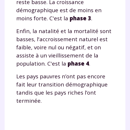
reste basse. La croissance
démographique est de moins en
moins forte. C'est la
phase 3
.
Testez gratuitement
Enfin, la natalité et la mortalité sont
basses, l'accroissement naturel est
pendant 24h notre
faible, voire nul ou négatif, et on
plateforme de soutien
assiste à un vieillissement de la
scolaire !
population. C'est la
phase 4
.
Les pays pauvres n’ont pas encore
Fiches de cours et vidéos
,
exercices
corrigés
,
podcasts de révisions
fait leur transition démographique
Un
espace dédié aux parents
pour
tandis que les pays riches l’ont
suivre les progrès
terminée.
Tout le programme scolaire du CP à
la Terminale
Des profs expérimentés disponibles
à la demande par tchat, audio ou