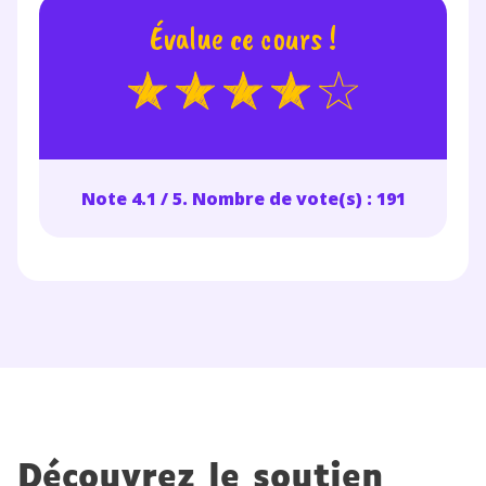
vous envoyer notre newsletter. Vous pourrez vous
désinscrire à tout moment, à travers le lien de
Évalue ce cours !
désinscription présent dans chaque newsletter. Pour
en savoir plus sur la gestion de vos données
personnelles et pour exercer vos droits, vous pouvez
consulter
notre charte
.
Note 4.1 / 5. Nombre de vote(s) : 191
Découvrez le soutien