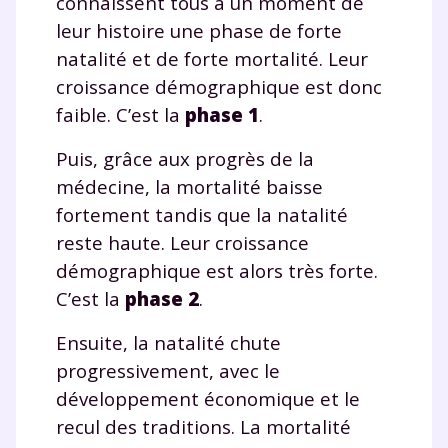
connaissent tous à un moment de
leur histoire une phase de forte
natalité et de forte mortalité. Leur
croissance démographique est donc
faible. C’est la
phase 1
.
Puis, grâce aux progrès de la
médecine, la mortalité baisse
fortement tandis que la natalité
reste haute. Leur croissance
Fermer
démographique est alors très forte.
C’est la
phase 2
.
Envie de progresser
Ensuite, la natalité chute
progressivement, avec le
et de réussir votre
développement économique et le
recul des traditions. La mortalité
année scolaire ?