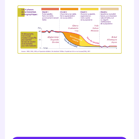
vidéo
TESTER GRATUITEMENT
* Votre code d'accès sera envoyé à cette adresse e-mail. En
renseignant votre e-mail, vous consentez à ce que vos
données à caractère personnel soient traitées par SEJER, sous
la marque myMaxicours, afin que SEJER puisse vous donner
accès au service de soutien scolaire pendant 24h. Pour en
savoir plus sur la gestion de vos données personnelles et
pour exercer vos droits, vous pouvez consulter
notre
charte
.
J’accepte de recevoir les actualités et des
communications de la part de
myMaxicours.
Votre adresse e-mail sera exclusivement utilisée pour