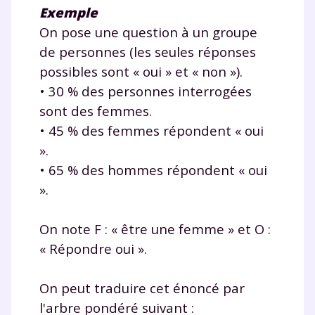
Exemple
On pose une question à un groupe
de personnes (les seules réponses
possibles sont « oui » et « non »).
• 30 % des personnes interrogées
sont des femmes.
• 45 % des femmes répondent « oui
Fermer
».
• 65 % des hommes répondent « oui
».
Envie de progresser
On note F : « être une femme » et O :
« Répondre oui ».
et de réussir votre
année scolaire ?
On peut traduire cet énoncé par
l'arbre pondéré suivant :