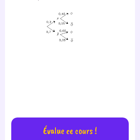
Testez gratuitement
pendant 24h notre
plateforme de soutien
scolaire !
Fiches de cours et vidéos
,
exercices
corrigés
,
podcasts de révisions
Un
espace dédié aux parents
pour
suivre les progrès
Tout le programme scolaire du CP à
la Terminale
Des profs expérimentés disponibles
à la demande par tchat, audio ou
Évalue ce cours !
vidéo