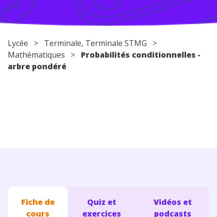
Conseils pour les parents
Lycée
>
Terminale
, Terminale STMG >
Mathématiques
>
Probabilités conditionnelles -
arbre pondéré
Fiche de
Quiz et
Vidéos et
cours
exercices
podcasts