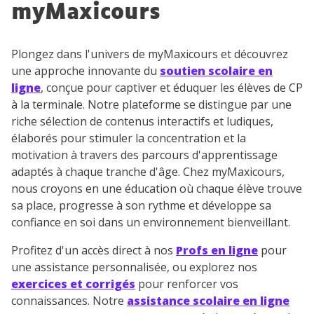
myMaxicours
désinscription présent dans chaque newsletter. Pour
en savoir plus sur la gestion de vos données
personnelles et pour exercer vos droits, vous pouvez
Plongez dans l'univers de myMaxicours et découvrez
consulter
notre charte
.
une approche innovante du
soutien scolaire en
ligne
, conçue pour captiver et éduquer les élèves de CP
à la terminale. Notre plateforme se distingue par une
riche sélection de contenus interactifs et ludiques,
élaborés pour stimuler la concentration et la
motivation à travers des parcours d'apprentissage
adaptés à chaque tranche d'âge. Chez myMaxicours,
nous croyons en une éducation où chaque élève trouve
sa place, progresse à son rythme et développe sa
confiance en soi dans un environnement bienveillant.
Profitez d'un accès direct à nos
Profs en ligne
pour
une assistance personnalisée, ou explorez nos
exercices et corrigés
pour renforcer vos
connaissances. Notre
assistance scolaire en ligne