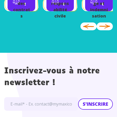
des
respons
ge et
t
t
t
d'État
contrat
abilité
indemni
s
civile
sation
Inscrivez-vous à notre
newsletter !
S'INSCRIRE