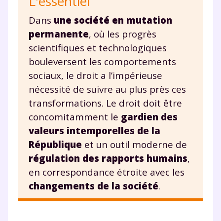
L'essentiel
myMaxicours.
Dans
une société en mutation
Votre adresse e-mail sera exclusivement utilisée pour
permanente
, où les progrès
vous envoyer notre newsletter. Vous pourrez vous
scientifiques et technologiques
désinscrire à tout moment, à travers le lien de
bouleversent les comportements
désinscription présent dans chaque newsletter. Pour
en savoir plus sur la gestion de vos données
sociaux, le droit a l’impérieuse
personnelles et pour exercer vos droits, vous pouvez
nécessité de suivre au plus près ces
consulter
notre charte
.
transformations. Le droit doit être
concomitamment le
gardien des
valeurs intemporelles de la
République
et un outil moderne de
régulation des rapports humains
,
en correspondance étroite avec les
changements de la société
.