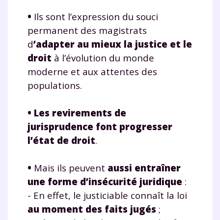
et de réussir votre
•
Ils sont l’expression du souci
année scolaire ?
permanent des magistrats
d
’adapter au mieux la justice et le
droit
à l’évolution du monde
moderne et aux attentes des
populations.
Testez gratuitement
pendant 24h notre
•
Les revirements de
plateforme de soutien
jurisprudence font progresser
l’état de droit
.
scolaire !
Fiches de cours et vidéos
,
exercices
•
Mais ils peuvent
aussi entraîner
corrigés
,
podcasts de révisions
une forme d’insécurité juridique
:
Un
espace dédié aux parents
pour
- En effet, le justiciable connaît la loi
suivre les progrès
au moment des faits jugés
;
Tout le programme scolaire du CP à