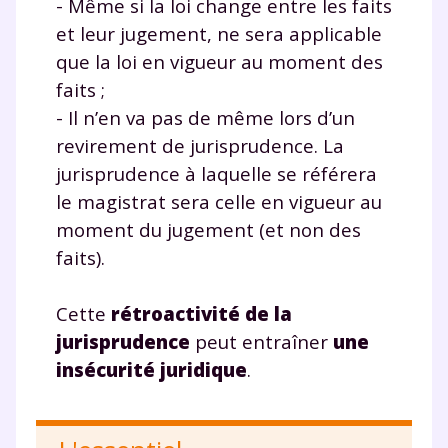
- Même si la loi change entre les faits
la Terminale
et leur jugement, ne sera applicable
Des profs expérimentés disponibles
à la demande par tchat, audio ou
que la loi en vigueur au moment des
vidéo
faits ;
- Il n’en va pas de même lors d’un
revirement de jurisprudence. La
jurisprudence à laquelle se référera
TESTER GRATUITEMENT
le magistrat sera celle en vigueur au
moment du jugement (et non des
* Votre code d'accès sera envoyé à cette adresse e-mail. En
faits).
renseignant votre e-mail, vous consentez à ce que vos
données à caractère personnel soient traitées par SEJER, sous
la marque myMaxicours, afin que SEJER puisse vous donner
Cette
rétroactivité de la
accès au service de soutien scolaire pendant 24h. Pour en
savoir plus sur la gestion de vos données personnelles et
jurisprudence
peut entraîner
une
pour exercer vos droits, vous pouvez consulter
notre
insécurité juridique
.
charte
.
J’accepte de recevoir les actualités et des
communications de la part de