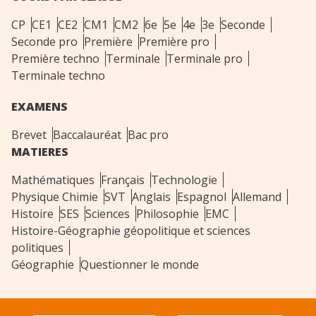
CP
CE1
CE2
CM1
CM2
6e
5e
4e
3e
Seconde
Seconde pro
Première
Première pro
Première techno
Terminale
Terminale pro
Terminale techno
EXAMENS
Brevet
Baccalauréat
Bac pro
MATIERES
Mathématiques
Français
Technologie
Physique Chimie
SVT
Anglais
Espagnol
Allemand
Histoire
SES
Sciences
Philosophie
EMC
Histoire-Géographie géopolitique et sciences
politiques
Géographie
Questionner le monde