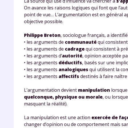
La source qui use d’influence va chercher à
s’app
On avance les raisons logiques qui font que l’au
point de vue… L’argumentation est en général ap
objective possible.
Philippe Breton
, sociologue français, a identifi
• les arguments de
communauté
qui consistent 
• les arguments de
cadrage
qui consistent à prés
• les arguments d’
autorité
, opinion acceptée pa
r
• les arguments
déductifs
, basés sur une implic
• les arguments
analogiques
qui utilisent la co
• les arguments
affectifs
destinés à faire naître
L’argumentation devient
manipulation
lorsqu
Te
quelconque, physique ou morale
, ou lorsqu
no
masquant la réalité).
F
La manipulation est une action
exercée de faço
e
changer d’opinion ou de comportement mais sans 