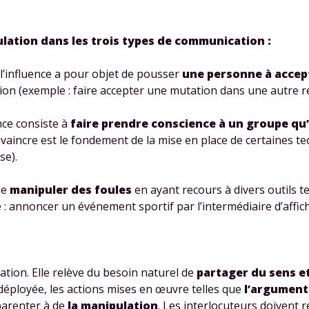
odcasts de révisions
Des profs expérimenté
Un
espace dédié aux
disponibles à la dema
parents
pour suivre les
par tchat, audio ou vi
ulation dans les trois types de communication :
progrès
l’influence a pour objet de pousser
une personne à accep
ision (exemple : faire accepter une mutation dans une autre r
TESTER GRATUITEM
nce consiste à
faire prendre conscience à un groupe qu’i
nvaincre est le fondement de la mise en place de certaines t
 code d'accès sera envoyé à cette adresse e-mail. En renseignant votre e-mail, 
se).
ez à ce que vos données à caractère personnel soient traitées par SEJER, sous l
myMaxicours, afin que SEJER puisse vous donner accès au service de soutien sc
 24h. Pour en savoir plus sur la gestion de vos données personnelles et pour 
 de
manipuler des foules
en ayant recours à divers outils te
its, vous pouvez consulter
notre charte
.
le : annoncer un événement sportif par l’intermédiaire d’affich
J’accepte de recevoir les actualités et des communications de
part de myMaxicours.
ation. Elle relève du besoin naturel de
partager du sens e
adresse e-mail sera exclusivement utilisée pour vous envoyer notre
e déployée, les actions mises en œuvre telles que
l’argument
tter. Vous pourrez vous désinscrire à tout moment, à travers le lien d
cription présent dans chaque newsletter. Pour en savoir plus sur la ge
parenter à de
la manipulation
. Les interlocuteurs doivent r