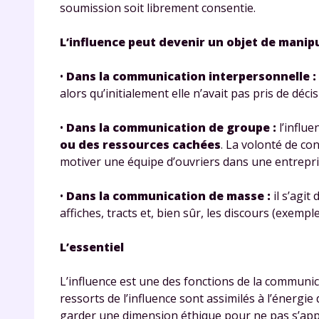
p
soumission soit librement consentie.
L’influence peut devenir un objet de manip
•
Dans la communication interpersonnelle :
alors qu’initialement elle n’avait pas pris de déc
•
Dans la communication de groupe :
l’influe
ou des ressources cachées
. La volonté de co
* Votre
motiver une équipe d’ouvriers dans une entrepri
consent
marque 
pendant
•
Dans la communication de masse :
il s’agit
vos dro
affiches, tracts et, bien sûr, les discours (exemp
L’essentiel
L’influence est une des fonctions de la communic
Votre 
ressorts de l’influence sont assimilés à l’énergi
newsle
désins
garder une dimension éthique pour ne pas s’ap