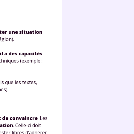
s
nde
déo
ter une situation
égion).
ENT
l a des capacités
echniques (exemple :
vous
a
olaire
exercer
ls que les textes,
es).
 la
t de convaincre
. Les
ation
. Celle-ci doit
e
stion
ester libres d’adhérer