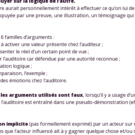
uyer sur la logique de l’autre.
tre aurait personnellement intérêt à effectuer ce qu’on lui 
puyée par une preuve, une illustration, un témoignage qui l
é 6 familles d’arguments :
à activer une valeur présente chez l’auditeur ;
Envie de progresser et de
enter le réel d’un certain point de vue ;
r l’auditoire car défendue par une autorité reconnue ;
éussir votre année scolaire 
ation logique ;
mparaison, l’exemple ;
 des émotions chez l’auditoire.
e
les arguments utilisés sont faux
, lorsqu’il y a usage d’
stez gratuitement pendant 24h
e l’auditoire est entraîné dans une pseudo-démonstration (e
tre plateforme de soutien scolaire
iches de cours et vidéos
,
Tout le programme sco
n implicite
(pas formellement exprimé) par un acteur sur u
xercices corrigés
,
du CP à la Terminale
que l’acteur influencé ait à y gagner quelque chose et/ou 