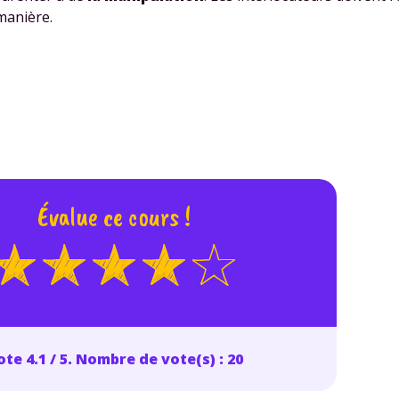
 données personnelles et pour exercer vos droits, vous pouvez consu
manière.
 charte
.
Évalue ce cours !
te 4.1 / 5. Nombre de vote(s) : 20