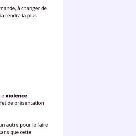
demande, à changer de
a rendra la plus
Fermer
?
une
violence
ffet de présentation
 !
laire
n autre pour le faire
sans que cette