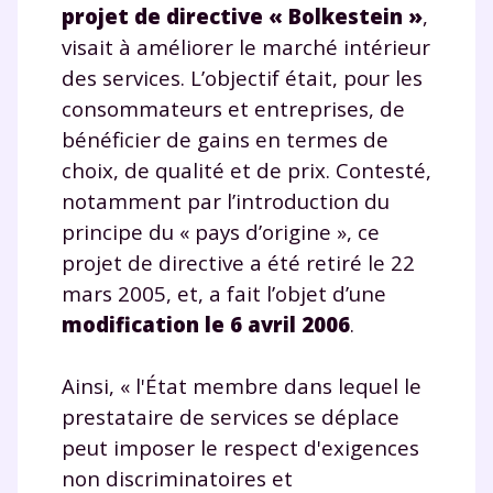
projet de directive « Bolkestein »
,
visait à améliorer le marché intérieur
des services. L’objectif était, pour les
Envie de progresser
consommateurs et entreprises, de
bénéficier de gains en termes de
et de réussir votre
choix, de qualité et de prix. Contesté,
année scolaire ?
notamment par l’introduction du
principe du « pays d’origine », ce
projet de directive a été retiré le 22
mars 2005, et, a fait l’objet d’une
modification le 6 avril 2006
.
Testez gratuitement
pendant 24h notre
Ainsi, « l'État membre dans lequel le
plateforme de soutien
prestataire de services se déplace
peut imposer le respect d'exigences
scolaire !
non discriminatoires et