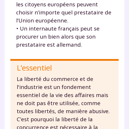
savoir plus sur la gestion de vos données personnelles et
les citoyens européens peuvent
pour exercer vos droits, vous pouvez consulter
notre
charte
.
choisir n’importe quel prestataire de
l’Union européenne.
J’accepte de recevoir les actualités et des
• Un internaute français peut se
communications de la part de
procurer un bien alors que son
myMaxicours.
prestataire est allemand.
Votre adresse e-mail sera exclusivement utilisée pour
vous envoyer notre newsletter. Vous pourrez vous
désinscrire à tout moment, à travers le lien de
L’essentiel
désinscription présent dans chaque newsletter. Pour
en savoir plus sur la gestion de vos données
La liberté du commerce et de
personnelles et pour exercer vos droits, vous pouvez
l'industrie est un fondement
consulter
notre charte
.
essentiel de la vie des affaires mais
ne doit pas être utilisée, comme
toutes libertés, de manière abusive.
C’est pourquoi la liberté de la
concurrence est nécessaire à la