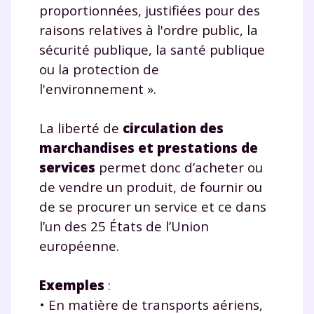
Fiches de cours et vidéos
,
exercices
proportionnées, justifiées pour des
corrigés
,
podcasts de révisions
raisons relatives à l'ordre public, la
Un
espace dédié aux parents
pour
sécurité publique, la santé publique
suivre les progrès
ou la protection de
Tout le programme scolaire du CP à
l'environnement ».
la Terminale
Des profs expérimentés disponibles
à la demande par tchat, audio ou
La liberté de
circulation des
vidéo
marchandises et prestations de
services
permet donc d’acheter ou
de vendre un produit, de fournir ou
de se procurer un service et ce dans
TESTER GRATUITEMENT
l’un des 25 États de l’Union
européenne.
* Votre code d'accès sera envoyé à cette adresse e-mail. En
renseignant votre e-mail, vous consentez à ce que vos
données à caractère personnel soient traitées par SEJER, sous
Exemples
:
la marque myMaxicours, afin que SEJER puisse vous donner
accès au service de soutien scolaire pendant 24h. Pour en
• En matière de transports aériens,