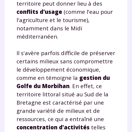
territoire peut donner lieu à des
Tout le programme scolaire du CP à
la Terminale
conflits d'usage
(comme l'eau pour
Des profs expérimentés disponibles
l'agriculture et le tourisme),
à la demande par tchat, audio ou
notamment dans le Midi
vidéo
méditerranéen.
Il s'avère parfois difficile de préserver
certains milieux sans compromettre
TESTER GRATUITEMENT
le développement économique,
comme en témoigne la
gestion du
* Votre code d'accès sera envoyé à cette adresse e-mail. En
renseignant votre e-mail, vous consentez à ce que vos
Golfe du Morbihan
. En effet, ce
données à caractère personnel soient traitées par SEJER, sous
territoire littoral situé au Sud de la
la marque myMaxicours, afin que SEJER puisse vous donner
accès au service de soutien scolaire pendant 24h. Pour en
Bretagne est caractérisé par une
savoir plus sur la gestion de vos données personnelles et
grande variété de milieux et de
pour exercer vos droits, vous pouvez consulter
notre
charte
.
ressources, ce qui a entraîné une
concentration d'activités
telles
J’accepte de recevoir les actualités et des