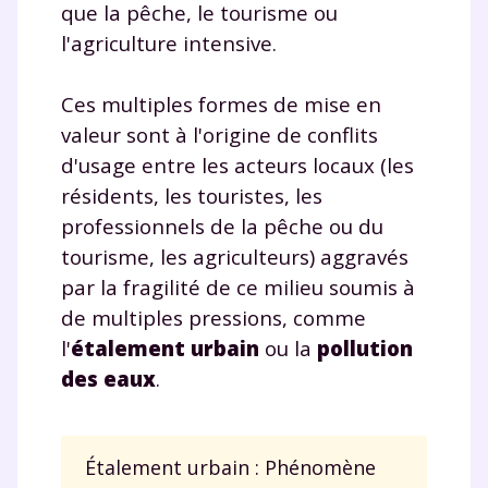
que la pêche, le tourisme ou
communications de la part de
myMaxicours.
l'agriculture intensive.
Votre adresse e-mail sera exclusivement utilisée pour
Ces multiples formes de mise en
vous envoyer notre newsletter. Vous pourrez vous
valeur sont à l'origine de conflits
désinscrire à tout moment, à travers le lien de
désinscription présent dans chaque newsletter. Pour
d'usage entre les acteurs locaux (les
en savoir plus sur la gestion de vos données
résidents, les touristes, les
personnelles et pour exercer vos droits, vous pouvez
professionnels de la pêche ou du
consulter
notre charte
.
tourisme, les agriculteurs) aggravés
par la fragilité de ce milieu soumis à
de multiples pressions, comme
l'
étalement urbain
ou la
pollution
des eaux
.
Étalement urbain : Phénomène