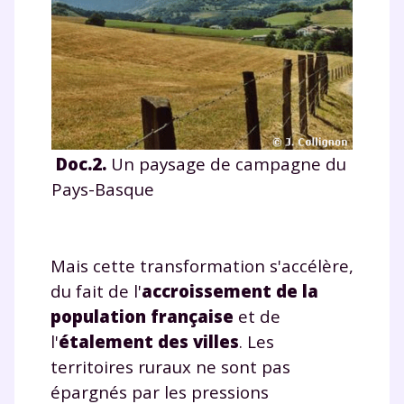
Doc.2.
Un paysage de campagne du
Pays-Basque
Mais cette transformation s'accélère,
du fait de l'
accroissement de la
Fermer
population française
et de
l'
étalement des villes
. Les
territoires ruraux ne sont pas
épargnés par les pressions
Envie de progresser