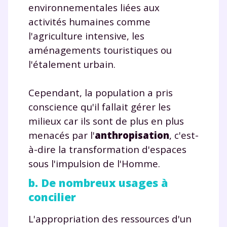
environnementales liées aux
et de réussir votre
activités humaines comme
l'agriculture intensive, les
année scolaire ?
aménagements touristiques ou
l'étalement urbain.
Cependant, la population a pris
Testez gratuitement
conscience qu'il fallait gérer les
milieux car ils sont de plus en plus
pendant 24h notre
menacés par l'
anthropisation
, c'est-
plateforme de soutien
à-dire la transformation d'espaces
scolaire !
sous l'impulsion de l'Homme.
b. De nombreux usages à
Fiches de cours et vidéos
,
exercices
concilier
corrigés
,
podcasts de révisions
Un
espace dédié aux parents
pour
L'appropriation des ressources d'un
suivre les progrès