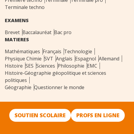
Première techno
Terminale
Terminale pro
Terminale techno
EXAMENS
Brevet
Baccalauréat
Bac pro
MATIERES
Mathématiques
Français
Technologie
Physique Chimie
SVT
Anglais
Espagnol
Allemand
Histoire
SES
Sciences
Philosophie
EMC
Histoire-Géographie géopolitique et sciences
politiques
Géographie
Questionner le monde
SOUTIEN SCOLAIRE
PROFS EN LIGNE