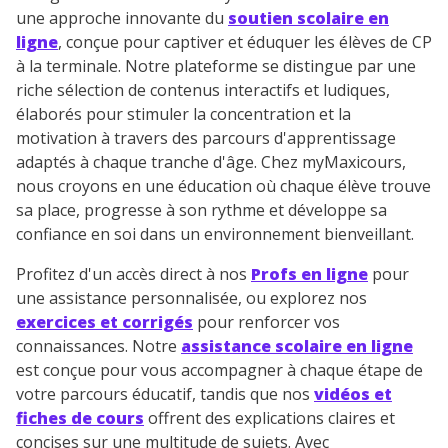
une approche innovante du
soutien scolaire en
J’accepte de recevoir les actualités et des
ligne
, conçue pour captiver et éduquer les élèves de CP
communications de la part de
à la terminale. Notre plateforme se distingue par une
myMaxicours.
riche sélection de contenus interactifs et ludiques,
élaborés pour stimuler la concentration et la
Votre adresse e-mail sera exclusivement utilisée pour
motivation à travers des parcours d'apprentissage
vous envoyer notre newsletter. Vous pourrez vous
adaptés à chaque tranche d'âge. Chez myMaxicours,
désinscrire à tout moment, à travers le lien de
nous croyons en une éducation où chaque élève trouve
désinscription présent dans chaque newsletter. Pour
sa place, progresse à son rythme et développe sa
en savoir plus sur la gestion de vos données
confiance en soi dans un environnement bienveillant.
personnelles et pour exercer vos droits, vous pouvez
consulter
notre charte
.
Profitez d'un accès direct à nos
Profs en ligne
pour
une assistance personnalisée, ou explorez nos
exercices et corrigés
pour renforcer vos
connaissances. Notre
assistance scolaire en ligne
est conçue pour vous accompagner à chaque étape de
votre parcours éducatif, tandis que nos
vidéos et
fiches de cours
offrent des explications claires et
concises sur une multitude de sujets. Avec