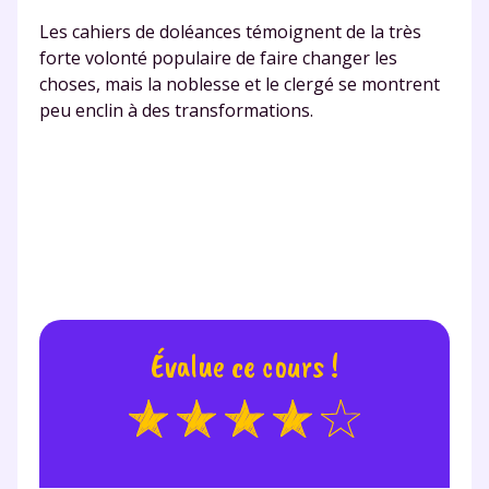
Les cahiers de doléances témoignent de la très
Envie de progresser
forte volonté populaire de faire changer les
choses, mais la noblesse et le clergé se montrent
et de réussir votre
peu enclin à des transformations.
année scolaire ?
Testez gratuitement
pendant 24h notre
plateforme de soutien
Évalue ce cours !
scolaire !
Fiches de cours et vidéos
,
exercices
corrigés
,
podcasts de révisions