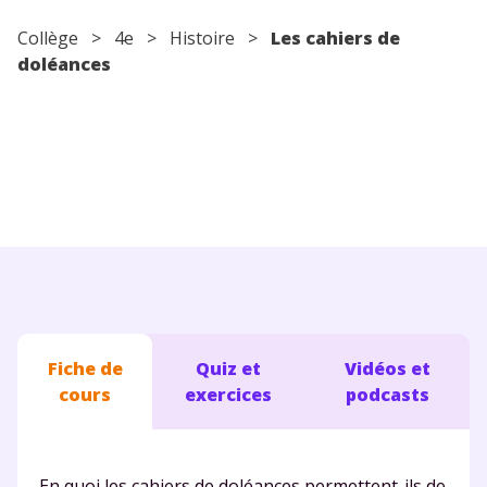
Conseils pour les parents
Collège
>
4e
>
Histoire
>
Les cahiers de
doléances
Fiche de
Quiz et
Vidéos et
cours
exercices
podcasts
En quoi les cahiers de doléances permettent-ils de