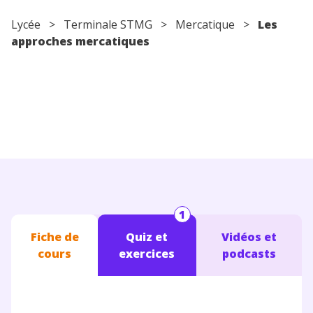
Conseils pour les parents
Lycée
> Terminale STMG > Mercatique >
Les
approches mercatiques
1
Fiche de
Quiz et
Vidéos et
cours
exercices
podcasts