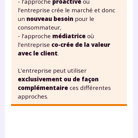
- l'approche
proactive
où
l'entreprise crée le marché et donc
Fiches de cours et vidéos
,
exercices
un
nouveau besoin
pour le
corrigés
,
podcasts de révisions
consommateur,
Un
espace dédié aux parents
pour
- l'approche
médiatrice
où
suivre les progrès
Tout le programme scolaire du CP à
l'entreprise
co-crée de la valeur
la Terminale
avec le client
.
Des profs expérimentés disponibles
à la demande par tchat, audio ou
L'entreprise peut utiliser
vidéo
exclusivement ou de façon
complémentaire
ces différentes
approches.
TESTER GRATUITEMENT
* Votre code d'accès sera envoyé à cette adresse e-mail. En
renseignant votre e-mail, vous consentez à ce que vos
données à caractère personnel soient traitées par SEJER, sous