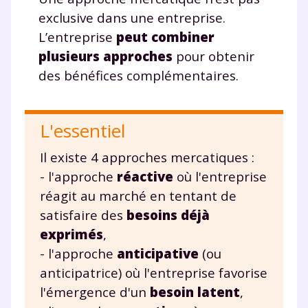
exclusive dans une entreprise.
Fermer
L’entreprise
peut combiner
plusieurs approches
pour obtenir
des bénéfices complémentaires.
Envie de progresser
et de réussir votre
L'essentiel
année scolaire ?
Il existe 4 approches mercatiques :
- l'approche
réactive
où l'entreprise
réagit au marché en tentant de
satisfaire des
besoins déjà
Testez gratuitement
exprimés
,
- l'approche
anticipative
(ou
pendant 24h notre
anticipatrice) où l'entreprise favorise
plateforme de soutien
l'émergence d'un
besoin latent
,
scolaire !