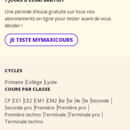
7 JOURS D’ESSAI GRATUIT
Une période d’essai gratuite sur tous nos
abonnements en ligne pour tester avant de vous
décider !
JE TESTE MYMAXICOURS
CYCLES
Primaire
Collège
Lycée
COURS PAR CLASSE
CP
CE1
CE2
CM1
CM2
6e
5e
4e
3e
Seconde
Seconde pro
Première
Première pro
Première techno
Terminale
Terminale pro
Terminale techno