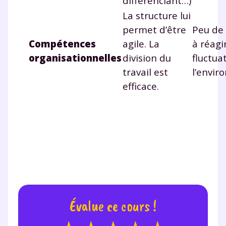
différenciant…)
La structure lui
permet d’être
Peu de 
Compétences
agile. La
à réagi
organisationnelles
division du
fluctua
travail est
l’envir
efficace.
Évalue ce cours !