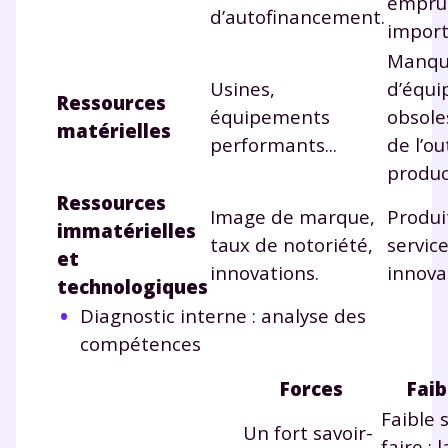
empru
désinscription présent dans chaque newsletter. Pour
d’autofinancement.
import
en savoir plus sur la gestion de vos données
personnelles et pour exercer vos droits, vous pouvez
Manq
consulter
notre charte
.
Usines,
d’équi
Ressources
équipements
obsole
matérielles
performants...
de l’ou
produc
Ressources
Image de marque,
Produi
immatérielles
taux de notoriété,
servic
et
innovations.
innova
technologiques
Diagnostic interne : analyse des
compétences
Forces
Faib
Faible 
Un fort savoir-
faire : 