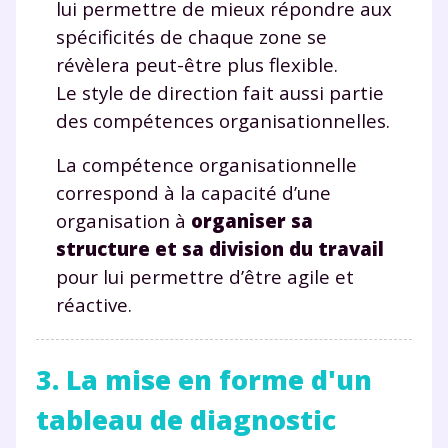
lui permettre de mieux répondre aux
spécificités de chaque zone se
révèlera peut-être plus flexible.
Testez gratuitement
Le style de direction fait aussi partie
pendant 24h notre
des compétences organisationnelles.
plateforme de soutien
La compétence organisationnelle
scolaire !
correspond à la capacité d’une
organisation à
organiser sa
Fiches de cours et vidéos
,
exercices
structure et sa division du travail
corrigés
,
podcasts de révisions
Un
espace dédié aux parents
pour
pour lui permettre d’être agile et
suivre les progrès
réactive.
Tout le programme scolaire du CP à
la Terminale
Des profs expérimentés disponibles
3. La mise en forme d'un
à la demande par tchat, audio ou
tableau de diagnostic
vidéo