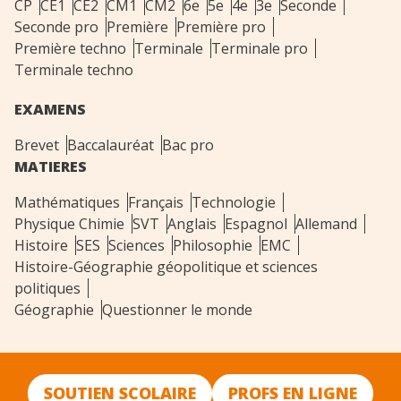
CP
CE1
CE2
CM1
CM2
6e
5e
4e
3e
Seconde
Seconde pro
Première
Première pro
Première techno
Terminale
Terminale pro
Terminale techno
EXAMENS
Brevet
Baccalauréat
Bac pro
MATIERES
Mathématiques
Français
Technologie
Physique Chimie
SVT
Anglais
Espagnol
Allemand
Histoire
SES
Sciences
Philosophie
EMC
Histoire-Géographie géopolitique et sciences
politiques
Géographie
Questionner le monde
SOUTIEN SCOLAIRE
PROFS EN LIGNE