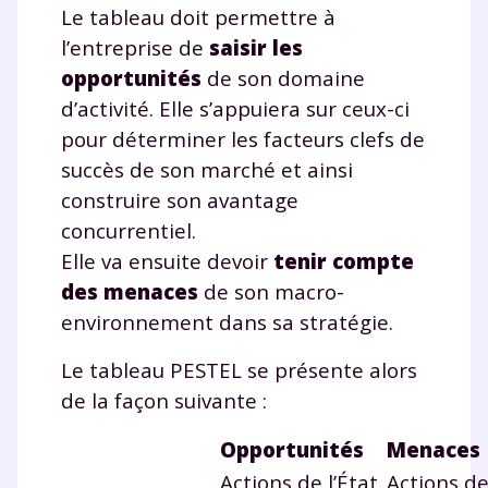
et de réussir votre
Le tableau doit permettre à
l’entreprise de
saisir les
année scolaire ?
opportunités
de son domaine
d’activité. Elle s’appuiera sur ceux-ci
pour déterminer les facteurs clefs de
succès de son marché et ainsi
Testez gratuitement
construire son avantage
pendant 24h notre
concurrentiel.
plateforme de soutien
Elle va ensuite devoir
tenir compte
des menaces
de son macro-
scolaire !
environnement dans sa stratégie.
Fiches de cours et vidéos
,
exercices
Le tableau PESTEL se présente alors
corrigés
,
podcasts de révisions
de la façon suivante :
Un
espace dédié aux parents
pour
suivre les progrès
Opportunités
Menaces
Tout le programme scolaire du CP à
Actions de l’État
Actions de
la Terminale