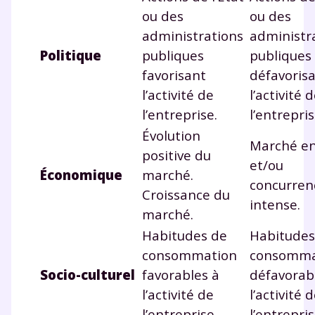
Des profs expérimentés disponibles
ou des
ou des
à la demande par tchat, audio ou
administrations
administr
vidéo
Politique
publiques
publiques
favorisant
défavoris
l’activité de
l’activité 
l’entreprise.
l’entrepris
TESTER GRATUITEMENT
Évolution
Marché en
positive du
* Votre code d'accès sera envoyé à cette adresse e-mail. En
et/ou
Économique
marché.
renseignant votre e-mail, vous consentez à ce que vos
concurren
données à caractère personnel soient traitées par SEJER, sous
Croissance du
la marque myMaxicours, afin que SEJER puisse vous donner
intense.
accès au service de soutien scolaire pendant 24h. Pour en
marché.
savoir plus sur la gestion de vos données personnelles et
Habitudes de
Habitudes
pour exercer vos droits, vous pouvez consulter
notre
charte
.
consommation
consomma
Socio-culturel
favorables à
défavorab
J’accepte de recevoir les actualités et des
l’activité de
l’activité 
communications de la part de
l’entreprise.
l’entrepris
myMaxicours.