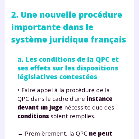
et de réussir votre
2. Une nouvelle procédure
importante dans le
année scolaire ?
système juridique français
a. Les conditions de la QPC et
Testez gratuitement
ses effets sur les dispositions
pendant 24h notre
législatives contestées
plateforme de soutien
• Faire appel à la procédure de la
scolaire !
QPC dans le cadre d’une
instance
devant un juge
nécessite que des
Fiches de cours et vidéos
,
exercices
conditions
soient remplies.
corrigés
,
podcasts de révisions
Un
espace dédié aux parents
pour
→ Premièrement, la QPC
ne peut
suivre les progrès