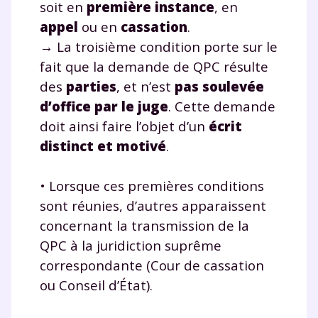
soit en
première instance
, en
communications de la part de
appel
ou en
cassation
.
myMaxicours.
→ La troisième condition porte sur le
Votre adresse e-mail sera exclusivement utilisée pour
fait que la demande de QPC résulte
vous envoyer notre newsletter. Vous pourrez vous
des
parties
, et n’est
pas soulevée
désinscrire à tout moment, à travers le lien de
d’office par le juge
. Cette demande
désinscription présent dans chaque newsletter. Pour
en savoir plus sur la gestion de vos données
doit ainsi faire l’objet d’un
écrit
personnelles et pour exercer vos droits, vous pouvez
distinct et motivé
.
consulter
notre charte
.
• Lorsque ces premières conditions
sont réunies, d’autres apparaissent
concernant la transmission de la
QPC à la juridiction suprême
correspondante (Cour de cassation
ou Conseil d’État).