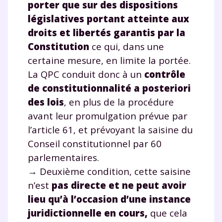
porter que sur des dispositions
Tout le programme scolaire du CP à
la Terminale
législatives portant atteinte aux
Des profs expérimentés disponibles
droits et libertés garantis par la
à la demande par tchat, audio ou
Constitution
ce qui, dans une
vidéo
certaine mesure, en limite la portée.
La QPC conduit donc à un
contrôle
de constitutionnalité a posteriori
des lois
, en plus de la procédure
TESTER GRATUITEMENT
avant leur promulgation prévue par
l’article 61, et prévoyant la saisine du
* Votre code d'accès sera envoyé à cette adresse e-mail. En
renseignant votre e-mail, vous consentez à ce que vos
Conseil constitutionnel par 60
données à caractère personnel soient traitées par SEJER, sous
parlementaires.
la marque myMaxicours, afin que SEJER puisse vous donner
accès au service de soutien scolaire pendant 24h. Pour en
→ Deuxième condition, cette saisine
savoir plus sur la gestion de vos données personnelles et
n’est
pas directe et ne peut avoir
pour exercer vos droits, vous pouvez consulter
notre
charte
.
lieu qu’à l’occasion d’une instance
juridictionnelle en cours,
que cela
J’accepte de recevoir les actualités et des