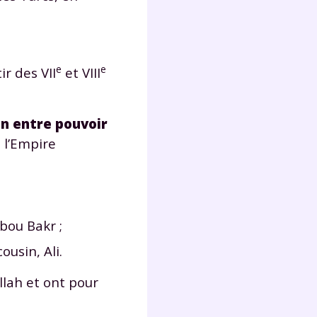
e
e
ir des VII
et VIII
on entre pouvoir
s l’Empire
bou Bakr ;
usin, Ali.
llah et ont pour