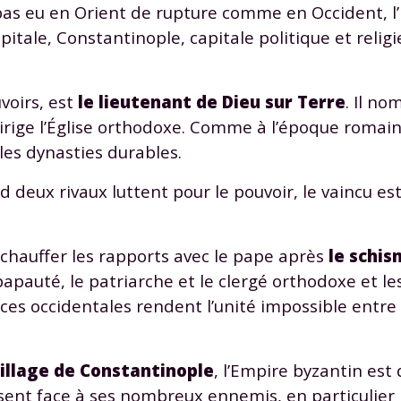
 a pas eu en Orient de rupture comme en Occident, l
 données personnelles et pour exercer vos droits, vous pouvez consu
 charte
.
itale, Constantinople, capitale politique et relig
voirs, est
le lieutenant de Dieu sur Terre
. Il n
irige l’Église orthodoxe. Comme à l’époque romain
les dynasties durables.
d deux rivaux luttent pour le pouvoir, le vaincu es
chauffer les rapports avec le pape après
le schis
papauté, le patriarche et le clergé orthodoxe et le
ces occidentales rendent l’unité impossible entre
pillage de Constantinople
, l’Empire byzantin est 
lissent face à ses nombreux ennemis, en particulier 