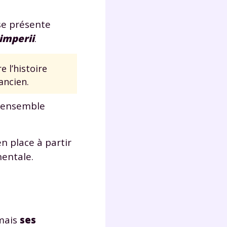
s
nde
se présente
déo
 imperii
.
 l’histoire
ancien.
ENT
t ensemble
vous
a
olaire
exercer
en place à partir
nentale.
 la
e
 mais
ses
stion