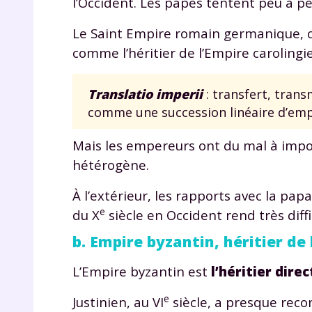
l’Occident. Les papes tentent peu à p
p
Le Saint Empire romain germanique, co
comme l’héritier de l’Empire carolingie
Translatio imperii
: transfert, trans
comme une succession linéaire d’empi
Mais les empereurs ont du mal à impo
* Votre
consent
hétérogène.
marque 
pendant
À l’extérieur, les rapports avec la pap
vos dro
e
du X
siècle en Occident rend très diffic
b. Empire byzantin, héritier de
L’Empire byzantin est
l’héritier dire
Votre 
newsle
e
Justinien, au VI
siècle, a presque reco
désins