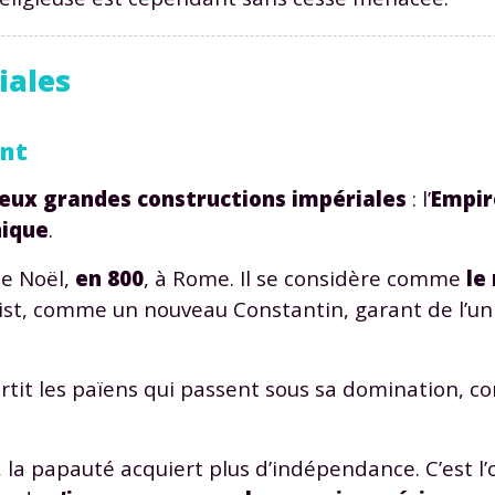
iales
ent
Envie de progresser et de
eux grandes constructions impériales
: l’
Empir
éussir votre année scolaire 
nique
.
de Noël,
en 800
, à Rome. Il se considère comme
le
ist, comme un nouveau Constantin, garant de l’uni
stez gratuitement pendant 24h
nvertit les païens qui passent sous sa domination, 
tre plateforme de soutien scolaire
iches de cours et vidéos
,
Tout le programme sco
x, la papauté acquiert plus d’indépendance. C’est l’
xercices corrigés
,
du CP à la Terminale