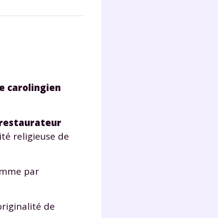
Fermer
e carolingien
?
 restaurateur
té religieuse de
comme par
 !
laire
originalité de