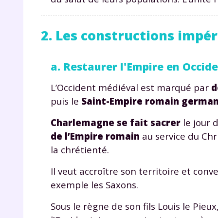
2. Les constructions impér
a. Restaurer l'Empire en Occid
L’Occident médiéval est marqué par
d
r
puis le
Saint-Empire romain germa
Charlemagne se fait sacrer
le jour 
de l’Empire romain
au service du Chr
la chrétienté.
Te
Il veut accroître son territoire et co
no
exemple les Saxons.
F
Sous le règne de son fils Louis le Pieu
e