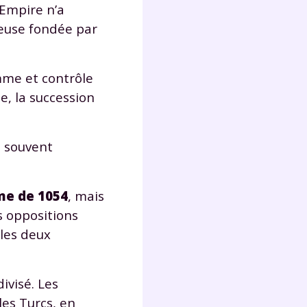
’Empire n’a
lter
ieuse fondée par
omme et contrôle
e, la succession
t souvent
me de 1054
, mais
s oppositions
 les deux
divisé. Les
les Turcs, en