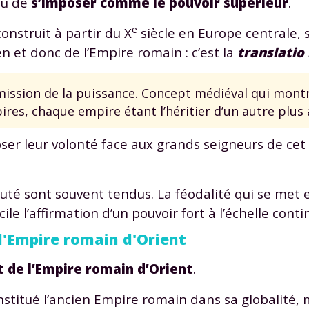
eu de
s’imposer comme le pouvoir supérieur
.
odcasts de révisions
Des profs expérimenté
Un
espace dédié aux
disponibles à la dema
e
nstruit à partir du X
siècle en Europe centrale, 
parents
pour suivre les
par tchat, audio ou vi
n et donc de l’Empire romain : c’est la
translatio
progrès
mission de la puissance. Concept médiéval qui montre
res, chaque empire étant l’héritier d’un autre plus 
TESTER GRATUITEM
ser leur volonté face aux grands seigneurs de ce
 code d'accès sera envoyé à cette adresse e-mail. En renseignant votre e-mail, 
ez à ce que vos données à caractère personnel soient traitées par SEJER, sous l
myMaxicours, afin que SEJER puisse vous donner accès au service de soutien sc
 24h. Pour en savoir plus sur la gestion de vos données personnelles et pour 
auté sont souvent tendus. La féodalité qui se met 
its, vous pouvez consulter
notre charte
.
ile l’affirmation d’un pouvoir fort à l’échelle conti
J’accepte de recevoir les actualités et des communications de
 l'Empire romain d'Orient
part de myMaxicours.
ct de l’Empire romain d’Orient
.
adresse e-mail sera exclusivement utilisée pour vous envoyer notre
tter. Vous pourrez vous désinscrire à tout moment, à travers le lien d
nstitué l’ancien Empire romain dans sa globalité,
cription présent dans chaque newsletter. Pour en savoir plus sur la ge