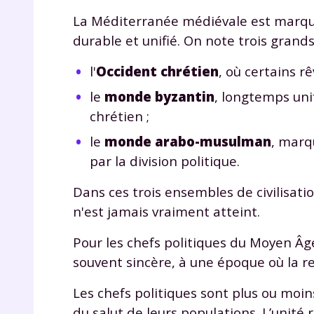
La Méditerranée médiévale est marqué
durable et unifié. On note trois grands
l'
Occident chrétien
, où certains r
le
monde byzantin
, longtemps uni
chrétien ;
le
monde arabo-musulman
, marq
par la division politique.
Dans ces trois ensembles de civilisati
n'est jamais vraiment atteint.
Pour les chefs politiques du Moyen Âge,
souvent sincère, à une époque où la re
Les chefs politiques sont plus ou moin
du salut de leurs populations. L’unité