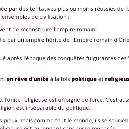
e par des tentatives plus ou moins réussies de 
 ensembles de civilisation :
êvent de reconstruire l'empire romain ;
fié par un empire hérité de l'Empire romain d'Orien
ué après l'époque des conquêtes fulgurantes des VI
on,
on rêve d'unité
à la fois
politique
et
religieu
 l’unité religieuse est un signe de force. C’est aus
ligion est inséparable du politique.
s pieux, mais comme tout le monde, ils se soucient
 religieuse est cependant sans cesse menacée.