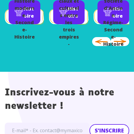
Histoire
ciaux et
société
e-
Histoire
Tolède
modern
culturel
d'Ancie
Hist
Hist
Hist
Histoire
et
e-
s entre
n
oire
oire
oire
Palerme
Second
les
Régime-
e-
trois
Second
Histoire
empires
e-
-
Histoire
Second
e-
Histoire
Inscrivez-vous à notre
newsletter !
S'INSCRIRE