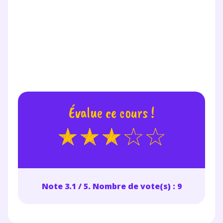
communications de la part de
myMaxicours.
Votre adresse e-mail sera exclusivement utilisée pour
vous envoyer notre newsletter. Vous pourrez vous
désinscrire à tout moment, à travers le lien de
désinscription présent dans chaque newsletter. Pour
en savoir plus sur la gestion de vos données
personnelles et pour exercer vos droits, vous pouvez
consulter
notre charte
.
Évalue ce cours !
Note 3.1 / 5. Nombre de vote(s) : 9