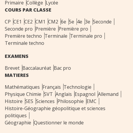
Primaire
Collège
Lycée
COURS PAR CLASSE
CP
CE1
CE2
CM1
CM2
6e
5e
4e
3e
Seconde
Seconde pro
Première
Première pro
Première techno
Terminale
Terminale pro
Terminale techno
EXAMENS
Brevet
Baccalauréat
Bac pro
MATIERES
Mathématiques
Français
Technologie
Physique Chimie
SVT
Anglais
Espagnol
Allemand
Histoire
SES
Sciences
Philosophie
EMC
Histoire-Géographie géopolitique et sciences
politiques
Géographie
Questionner le monde