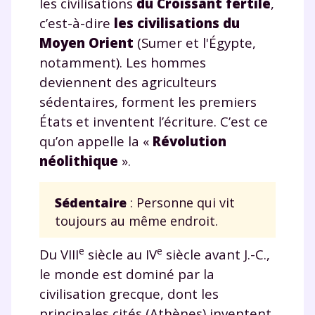
les civilisations
du Croissant fertile
,
c’est-à-dire
les civilisations du
Moyen Orient
(Sumer et l'Égypte,
notamment). Les hommes
deviennent des agriculteurs
sédentaires, forment les premiers
États et inventent l’écriture. C’est ce
qu’on appelle la «
Révolution
néolithique
».
Sédentaire
: Personne qui vit
toujours au même endroit.
e
e
Du VIII
siècle au IV
siècle avant J.-C.,
le monde est dominé par la
civilisation grecque, dont les
principales cités (Athènes) inventent