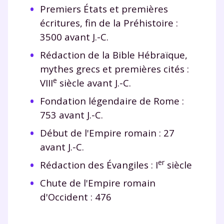
Tout le programme scolaire du CP à
Premiers États et premières
la Terminale
écritures, fin de la Préhistoire :
Des profs expérimentés disponibles
3500 avant J.-C.
à la demande par tchat, audio ou
vidéo
Rédaction de la Bible Hébraïque,
mythes grecs et premières cités :
e
VIII
siècle avant J.-C.
Fondation légendaire de Rome :
TESTER GRATUITEMENT
753 avant J.-C.
* Votre code d'accès sera envoyé à cette adresse e-mail. En
Début de l'Empire romain : 27
renseignant votre e-mail, vous consentez à ce que vos
avant J.-C.
données à caractère personnel soient traitées par SEJER, sous
la marque myMaxicours, afin que SEJER puisse vous donner
er
Rédaction des Évangiles : I
siècle
accès au service de soutien scolaire pendant 24h. Pour en
savoir plus sur la gestion de vos données personnelles et
Chute de l'Empire romain
pour exercer vos droits, vous pouvez consulter
notre
charte
.
d'Occident : 476
J’accepte de recevoir les actualités et des