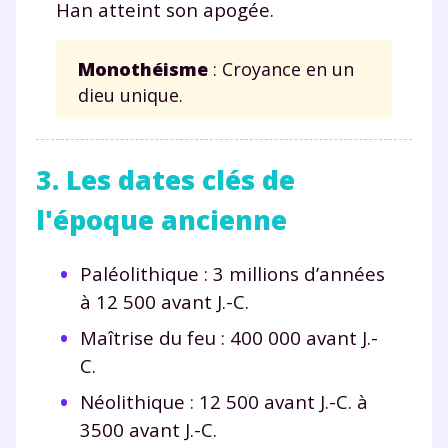
Han atteint son apogée.
et de réussir votre
Monothéisme
: Croyance en un
année scolaire ?
dieu unique.
3. Les dates clés de
Testez gratuitement
l'époque ancienne
pendant 24h notre
plateforme de soutien
Paléolithique : 3 millions d’années
à 12 500 avant J.-C.
scolaire !
Maîtrise du feu : 400 000 avant J.-
Fiches de cours et vidéos
,
exercices
C.
corrigés
,
podcasts de révisions
Néolithique : 12 500 avant J.-C. à
Un
espace dédié aux parents
pour
3500 avant J.-C.
suivre les progrès