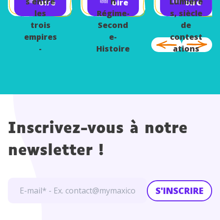
s entre
n
Lumière
oire
oire
oire
Palerme
les
Régime-
s, siècle
trois
Second
de
empires
e-
contest
-
Histoire
ations
Second
e-
Histoire
Inscrivez-vous à notre
newsletter !
S'INSCRIRE