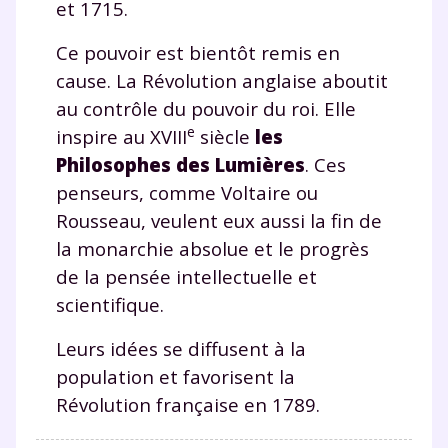
la Terminale
et 1715.
Des profs expérimentés disponibles
Ce pouvoir est bientôt remis en
à la demande par tchat, audio ou
vidéo
cause. La Révolution anglaise aboutit
au contrôle du pouvoir du roi. Elle
e
inspire au XVIII
siècle
les
Philosophes des Lumières
. Ces
penseurs, comme Voltaire ou
TESTER GRATUITEMENT
Rousseau, veulent eux aussi la fin de
* Votre code d'accès sera envoyé à cette adresse e-mail. En
la monarchie absolue et le progrès
renseignant votre e-mail, vous consentez à ce que vos
de la pensée intellectuelle et
données à caractère personnel soient traitées par SEJER, sous
la marque myMaxicours, afin que SEJER puisse vous donner
scientifique.
accès au service de soutien scolaire pendant 24h. Pour en
savoir plus sur la gestion de vos données personnelles et
Leurs idées se diffusent à la
pour exercer vos droits, vous pouvez consulter
notre
charte
.
population et favorisent la
Révolution française en 1789.
J’accepte de recevoir les actualités et des
communications de la part de