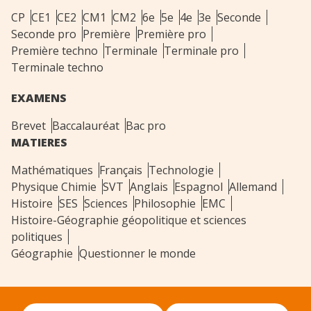
CP
CE1
CE2
CM1
CM2
6e
5e
4e
3e
Seconde
Seconde pro
Première
Première pro
Première techno
Terminale
Terminale pro
Terminale techno
EXAMENS
Brevet
Baccalauréat
Bac pro
MATIERES
Mathématiques
Français
Technologie
Physique Chimie
SVT
Anglais
Espagnol
Allemand
Histoire
SES
Sciences
Philosophie
EMC
Histoire-Géographie géopolitique et sciences
politiques
Géographie
Questionner le monde