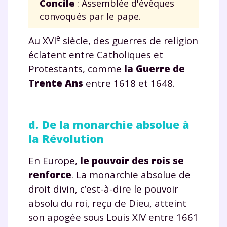
Concile
: Assemblée d'évêques
et de réussir votre
convoqués par le pape.
année scolaire ?
e
Au XVI
siècle, des guerres de religion
éclatent entre Catholiques et
Protestants, comme
la Guerre de
Trente Ans
entre 1618 et 1648.
Testez gratuitement
pendant 24h notre
d. De la monarchie absolue à
plateforme de soutien
la Révolution
scolaire !
En Europe,
le pouvoir des rois se
Fiches de cours et vidéos
,
exercices
renforce
. La monarchie absolue de
corrigés
,
podcasts de révisions
droit divin, c’est-à-dire le pouvoir
Un
espace dédié aux parents
pour
absolu du roi, reçu de Dieu, atteint
suivre les progrès
son apogée sous Louis XIV entre 1661
Tout le programme scolaire du CP à