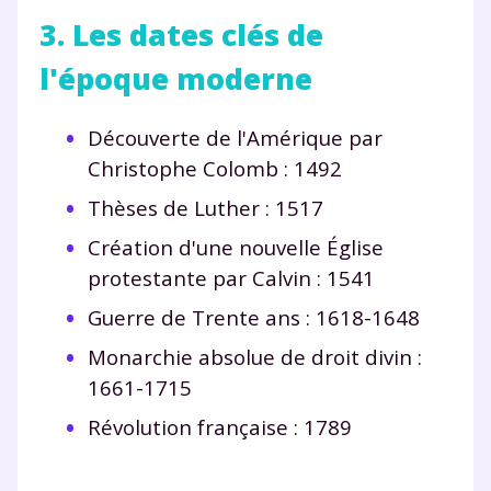
myMaxicours.
3. Les dates clés de
Votre adresse e-mail sera exclusivement utilisée pour
l'époque moderne
vous envoyer notre newsletter. Vous pourrez vous
désinscrire à tout moment, à travers le lien de
désinscription présent dans chaque newsletter. Pour
Découverte de l'Amérique par
en savoir plus sur la gestion de vos données
Christophe Colomb : 1492
personnelles et pour exercer vos droits, vous pouvez
consulter
notre charte
.
Thèses de Luther : 1517
Création d'une nouvelle Église
protestante par Calvin : 1541
Guerre de Trente ans : 1618-1648
Monarchie absolue de droit divin :
1661-1715
Révolution française : 1789