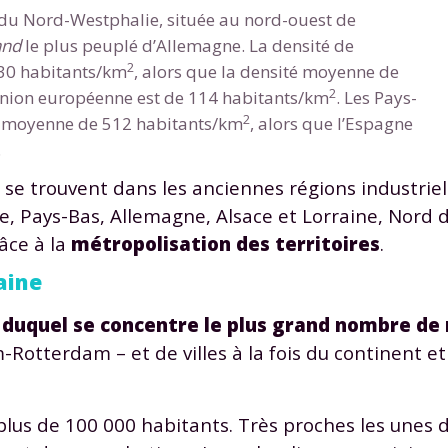
 données personnelles et pour exercer vos droits, vous pouvez consu
du Nord-Westphalie, située au nord-ouest de
 charte
.
and
le plus peuplé d’Allemagne. La densité de
2
530 habitants/km
, alors que la densité moyenne de
2
Union européenne est de 114 habitants/km
. Les Pays-
2
é moyenne de 512 habitants/km
, alors que l’Espagne
.
 se trouvent dans les anciennes régions industriel
e, Pays-Bas, Allemagne, Alsace et Lorraine, Nord de 
râce à la
métropolisation des territoires
.
aine
 duquel se concentre le plus grand nombre de
Rotterdam – et de villes à la fois du continent et
plus de 100 000 habitants. Très proches les unes d