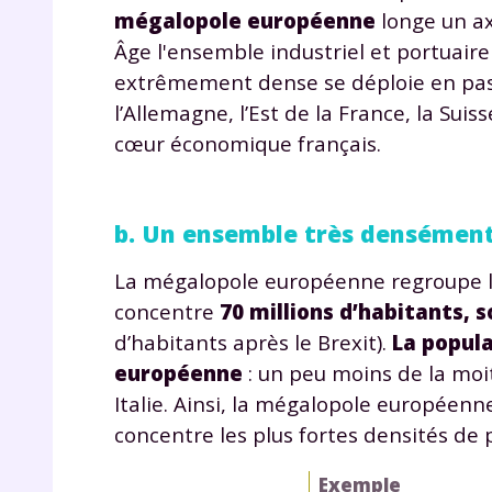
p
mégalopole européenne
longe un ax
Âge l'ensemble industriel et portuair
extrêmement dense se déploie en pass
l’Allemagne, l’Est de la France, la Su
cœur économique français.
b. Un ensemble très densément
* Votre
consent
marque 
La mégalopole européenne regroupe les
pendant
concentre
70 millions d’habitants, 
vos dro
d’habitants après le Brexit).
La popula
européenne
: un peu moins de la moi
Italie. Ainsi, la mégalopole européenn
concentre les plus fortes densités de 
Votre 
newsle
désins
Exemple