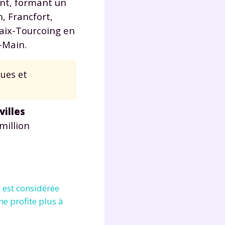
ent, formant un
, Francfort,
baix-Tourcoing en
-Main.
ues et
villes
million
 est considérée
e profite plus à