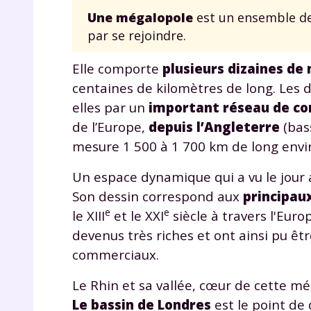
Une mégalopole
est un ensemble de
par se rejoindre.
Elle comporte
plusieurs dizaines de 
centaines de kilomètres de long. Les 
elles par un
important réseau de c
de l’Europe,
depuis l’Angleterre
(bas
r
mesure 1 500 à 1 700 km de long envir
Un espace dynamique qui a vu le jour a
Son dessin correspond aux
principau
e
e
le XIII
et le XXI
siècle à travers l'Euro
Te
devenus très riches et ont ainsi pu êt
no
commerciaux.
F
Le Rhin et sa vallée, cœur de cette m
e
Le bassin de Londres
est le point de 