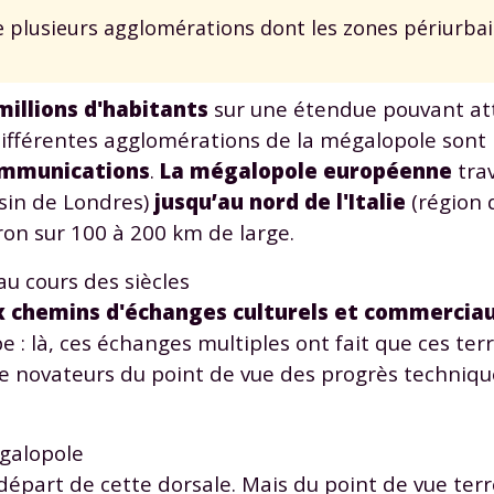
 plusieurs agglomérations dont les zones périurbai
millions d'habitants
sur une étendue pouvant att
différentes agglomérations de la mégalopole sont 
ommunications
.
La mégalopole européenne
trav
Envie de progresser et de
sin de Londres)
jusqu’au nord de l'Italie
(région d
éussir votre année scolaire 
on sur 100 à 200 km de large.
u cours des siècles
x chemins d'échanges culturels et commercia
pe : là, ces échanges multiples ont fait que ces terr
stez gratuitement pendant 24h
re novateurs du point de vue des progrès technique
tre plateforme de soutien scolaire
iches de cours et vidéos
,
Tout le programme sco
égalopole
xercices corrigés
,
du CP à la Terminale
départ de cette dorsale. Mais du point de vue ter