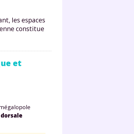
nt, les espaces
éenne constitue
ue et
 mégalopole
 dorsale