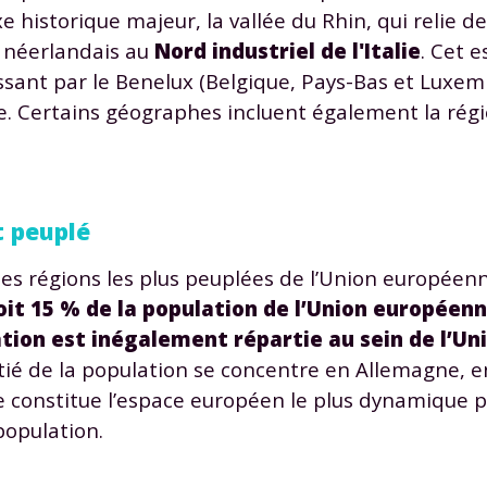
odcasts de révisions
Des profs expérimenté
e historique majeur, la vallée du Rhin, qui relie d
Un
espace dédié aux
disponibles à la dema
e néerlandais au
Nord industriel de l'Italie
. Cet 
parents
pour suivre les
par tchat, audio ou vi
ant par le Benelux (Belgique, Pays-Bas et Luxem
progrès
isse. Certains géographes incluent également la rég
TESTER GRATUITEM
 peuplé
 code d'accès sera envoyé à cette adresse e-mail. En renseignant votre e-mail, 
ez à ce que vos données à caractère personnel soient traitées par SEJER, sous l
myMaxicours, afin que SEJER puisse vous donner accès au service de soutien sc
 régions les plus peuplées de l’Union européenne
 24h. Pour en savoir plus sur la gestion de vos données personnelles et pour 
soit 15 % de la population de l’Union européen
its, vous pouvez consulter
notre charte
.
tion est inégalement répartie au sein de l’Un
J’accepte de recevoir les actualités et des communications de
tié de la population se concentre en Allemagne, e
part de myMaxicours.
e constitue l’espace européen le plus dynamique pu
population.
adresse e-mail sera exclusivement utilisée pour vous envoyer notre
tter. Vous pourrez vous désinscrire à tout moment, à travers le lien d
cription présent dans chaque newsletter. Pour en savoir plus sur la ge