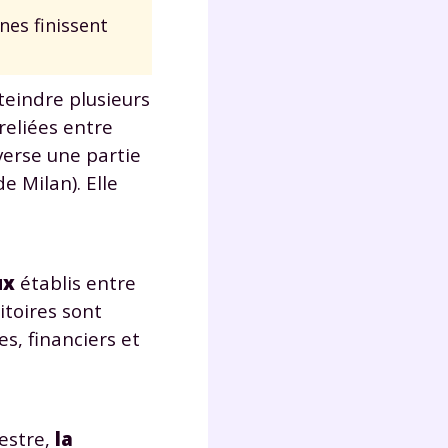
nes finissent
Fermer
eindre plusieurs
reliées entre
erse une partie
e Milan). Elle
?
ux
établis entre
itoires sont
s, financiers et
 !
laire
restre,
la