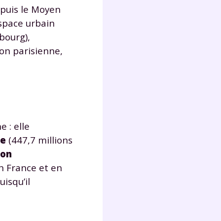
s
epuis le Moyen
nde
espace urbain
déo
bourg),
ion parisienne,
ENT
vous
a
olaire
 : elle
exercer
ne
(447,7 millions
ion
 la
n France et en
isqu’il
e
stion