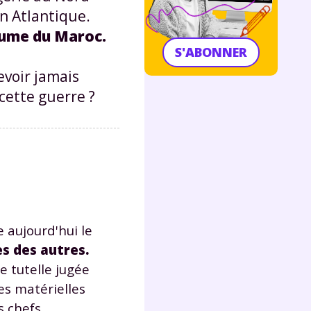
an Atlantique.
oyaume du Maroc.
S'ABONNER
evoir jamais
 cette guerre ?
 aujourd'hui le
s des autres.
e tutelle jugée
es matérielles
s chefs