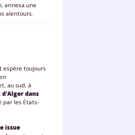
ui, annexa une
ns alentours.
et espère toujours
 en
t, au sud, à
x d'Alger dans
é par les États-
e issue