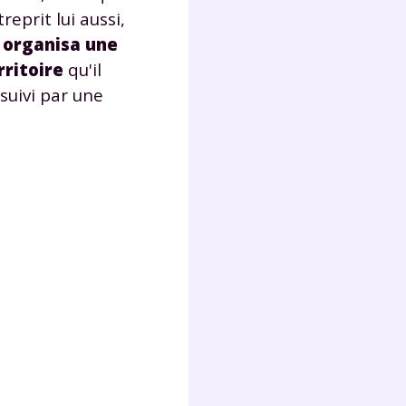
treprit lui aussi,
l organisa une
Fermer
rritoire
qu'il
suivi par une
?
 !
laire