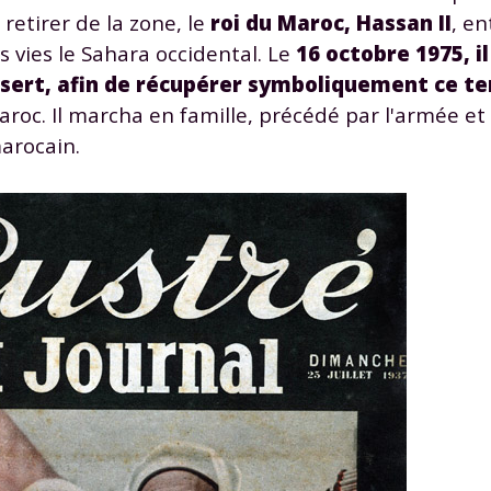
retirer de la zone, le
roi du Maroc, Hassan II
, en
s vies le Sahara occidental. Le
16 octobre 1975, i
ésert, afin de récupérer symboliquement ce te
c. Il marcha en famille, précédé par l'armée et 
arocain.
Envie de progresser et de
éussir votre année scolaire 
stez gratuitement pendant 24h
tre plateforme de soutien scolaire
iches de cours et vidéos
,
Tout le programme sco
xercices corrigés
,
du CP à la Terminale