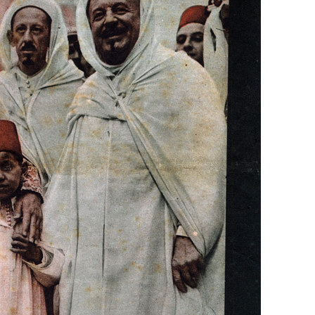
odcasts de révisions
Des profs expérimenté
Un
espace dédié aux
disponibles à la dema
parents
pour suivre les
par tchat, audio ou vi
progrès
TESTER GRATUITEM
 code d'accès sera envoyé à cette adresse e-mail. En renseignant votre e-mail, 
ez à ce que vos données à caractère personnel soient traitées par SEJER, sous l
myMaxicours, afin que SEJER puisse vous donner accès au service de soutien sc
 24h. Pour en savoir plus sur la gestion de vos données personnelles et pour 
its, vous pouvez consulter
notre charte
.
J’accepte de recevoir les actualités et des communications de
part de myMaxicours.
adresse e-mail sera exclusivement utilisée pour vous envoyer notre
tter. Vous pourrez vous désinscrire à tout moment, à travers le lien d
cription présent dans chaque newsletter. Pour en savoir plus sur la ge