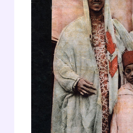
p
* Votre
consent
marque 
pendant
vos dro
Votre 
newsle
désins