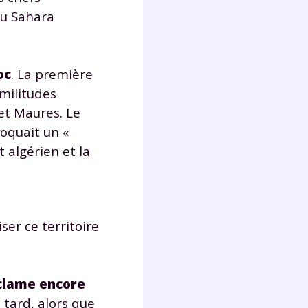
du Sahara
oc
. La première
imilitudes
 et Maures. Le
oquait un «
 algérien et la
ser ce territoire
éclame encore
 tard, alors que