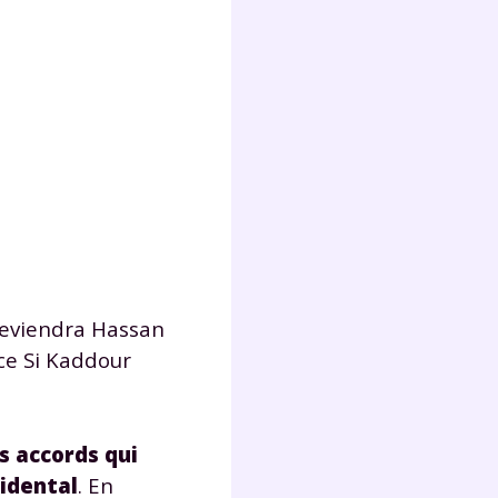
lter
 deviendra Hassan
nce Si Kaddour
s accords qui
cidental
. En