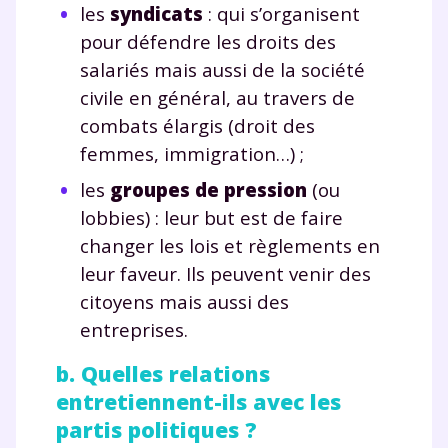
les
syndicats
: qui s’organisent
pour défendre les droits des
Envie de progresser
salariés mais aussi de la société
civile en général, au travers de
et de réussir votre
combats élargis (droit des
femmes, immigration…) ;
année scolaire ?
les
groupes de pression
(ou
lobbies) : leur but est de faire
changer les lois et règlements en
leur faveur. Ils peuvent venir des
Testez gratuitement
citoyens mais aussi des
pendant 24h notre
entreprises.
plateforme de soutien
b. Quelles relations
scolaire !
entretiennent-ils avec les
partis politiques ?
Fiches de cours et vidéos
,
exercices