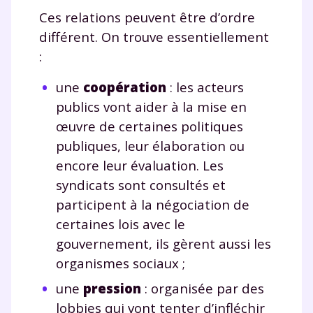
corrigés
,
podcasts de révisions
Ces relations peuvent être d’ordre
Un
espace dédié aux parents
pour
différent. On trouve essentiellement
suivre les progrès
:
Tout le programme scolaire du CP à
la Terminale
une
coopération
: les acteurs
Des profs expérimentés disponibles
publics vont aider à la mise en
à la demande par tchat, audio ou
vidéo
œuvre de certaines politiques
publiques, leur élaboration ou
encore leur évaluation. Les
syndicats sont consultés et
participent à la négociation de
TESTER GRATUITEMENT
certaines lois avec le
* Votre code d'accès sera envoyé à cette adresse e-mail. En
gouvernement, ils gèrent aussi les
renseignant votre e-mail, vous consentez à ce que vos
organismes sociaux ;
données à caractère personnel soient traitées par SEJER, sous
la marque myMaxicours, afin que SEJER puisse vous donner
une
pression
: organisée par des
accès au service de soutien scolaire pendant 24h. Pour en
savoir plus sur la gestion de vos données personnelles et
lobbies qui vont tenter d’infléchir
pour exercer vos droits, vous pouvez consulter
notre