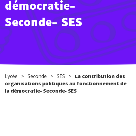
démocratie-
Conseils pour les parents
Seconde- SES
Lycée
>
Seconde
>
SES
>
La contribution des
organisations politiques au fonctionnement de
la démocratie- Seconde- SES