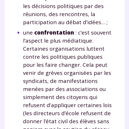
charte
.
les décisions politiques par des
réunions, des rencontres, la
J’accepte de recevoir les actualités et des
participation au débat d’idées… ;
communications de la part de
myMaxicours.
une
confrontation
: c’est souvent
l’aspect le plus médiatique.
Votre adresse e-mail sera exclusivement utilisée pour
Certaines organisations luttent
vous envoyer notre newsletter. Vous pourrez vous
contre les politiques publiques
désinscrire à tout moment, à travers le lien de
désinscription présent dans chaque newsletter. Pour
pour les faire changer. Cela peut
en savoir plus sur la gestion de vos données
venir de grèves organisées par les
personnelles et pour exercer vos droits, vous pouvez
syndicats, de manifestations
consulter
notre charte
.
menées par des associations ou
simplement des citoyens qui
refusent d’appliquer certaines lois
(les directeurs d’école refusent de
donner l’état civil des élèves sans