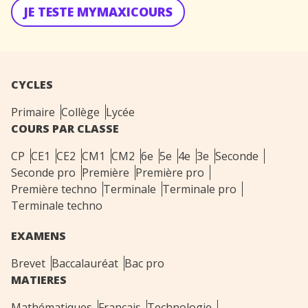
JE TESTE MYMAXICOURS
CYCLES
Primaire
Collège
Lycée
COURS PAR CLASSE
CP
CE1
CE2
CM1
CM2
6e
5e
4e
3e
Seconde
Seconde pro
Première
Première pro
Première techno
Terminale
Terminale pro
Terminale techno
EXAMENS
Brevet
Baccalauréat
Bac pro
MATIERES
Mathématiques
Français
Technologie