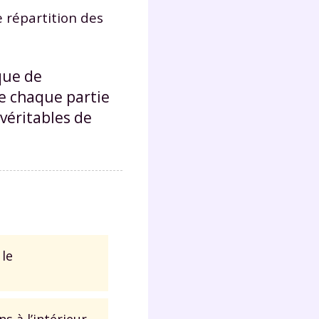
e répartition des
ique de
e chaque partie
 véritables de
 le
 à l’intérieur