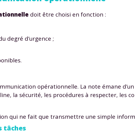
 données personnelles et pour exercer vos droits, vous pouvez consu
 charte
.
tionnelle
doit être choisi en fonction :
du degré d’urgence ;
onibles.
 communication opérationnelle. La note émane d’un
line, la sécurité, les procédures à respecter, les c
tion qui ne fait que transmettre une simple inform
s tâches