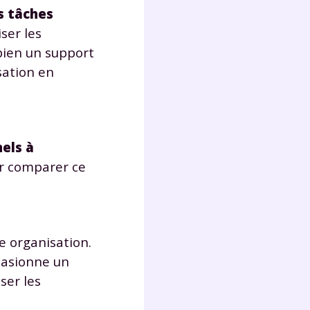
s tâches
ser les
 bien un support
sation en
nels à
ur comparer ce
e organisation.
casionne un
ser les