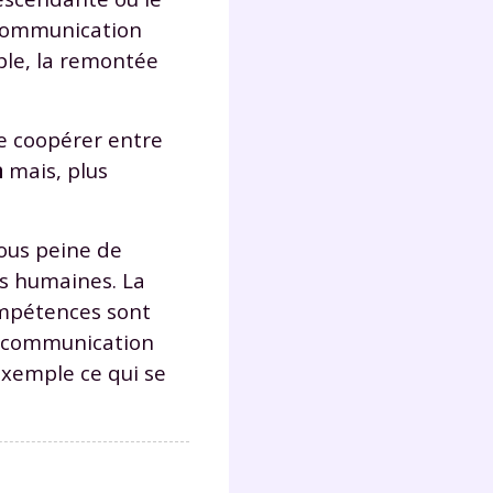
s
a communication
nde
le, la remontée
déo
de coopérer entre
n
mais, plus
ENT
vous
sous peine de
a
olaire
es humaines. La
exercer
compétences sont
la communication
 la
exemple ce qui se
e
stion