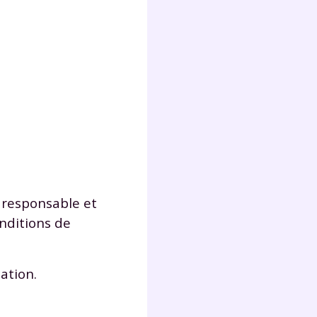
lter
 responsable et
onditions de
ation.