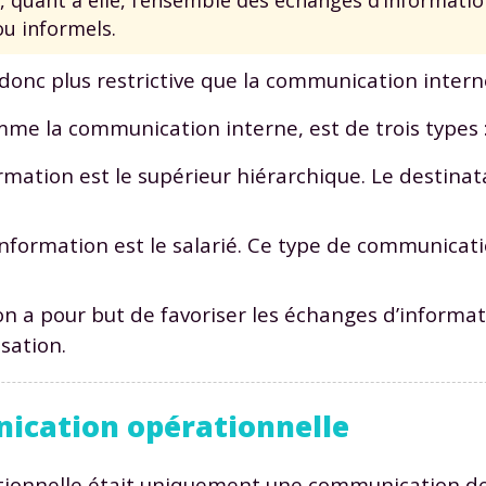
ou informels.
onc plus restrictive que la communication intern
me la communication interne, est de trois types 
Envie de progresser et de
ormation est le supérieur hiérarchique. Le destinat
éussir votre année scolaire 
 information est le salarié. Ce type de communica
n a pour but de favoriser les échanges d’informat
sation.
stez gratuitement pendant 24h
tre plateforme de soutien scolaire
nication opérationnelle
iches de cours et vidéos
,
Tout le programme sco
xercices corrigés
,
du CP à la Terminale
ationnelle était uniquement une communication d