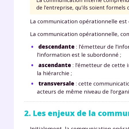
de l’entreprise, qu’ils soient formels 
La communication opérationnelle est d
La communication opérationnelle, com
descendante
: l’émetteur de l’inf
l’information est le subordonné ;
r
ascendante
: l’émetteur de cette
la hiérarchie ;
transversale
: cette communicatio
acteurs de même niveau de l’organi
Te
no
2. Les enjeux de la commu
F
e
Initialement, la communication opér