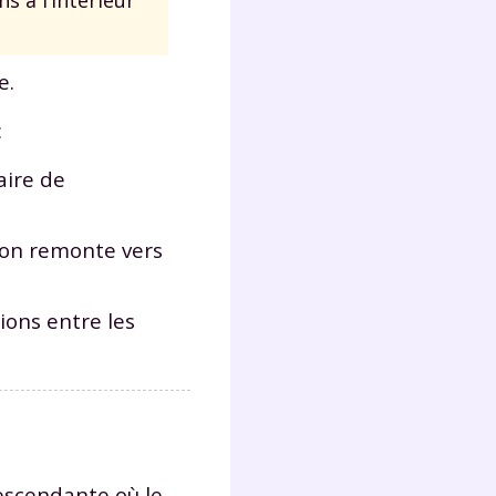
Fermer
e.
:
aire de
?
tion remonte vers
ions entre les
 !
laire
escendante où le