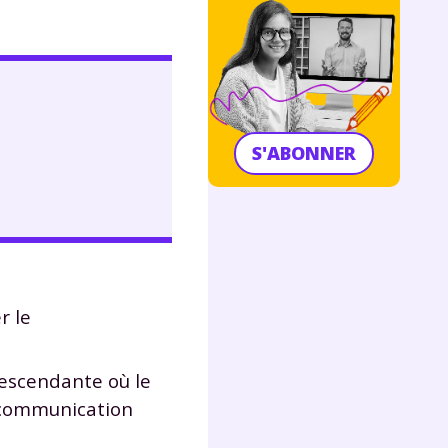
S'ABONNER
r le
escendante où le
a communication