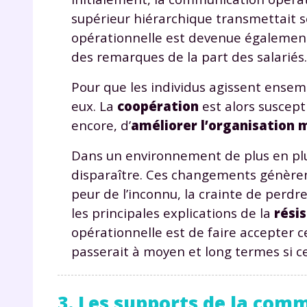
p
supérieur hiérarchique transmettait se
opérationnelle est devenue égalemen
des remarques de la part des salariés.
Pour que les individus agissent ensemb
eux. La
coopération
est alors suscep
encore, d’
améliorer l’organisation 
* Votre
Dans un environnement de plus en plus
consent
marque 
disparaître. Ces changements génèren
pendant
peur de l’inconnu, la crainte de perd
vos dro
les principales explications de la
rési
opérationnelle est de faire accepter 
passerait à moyen et long termes si 
Votre 
newsle
3. Les supports de la com
désins