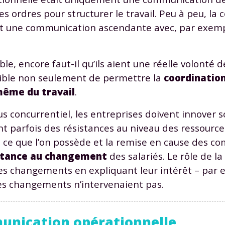
odcasts de révisions
Des profs expérimenté
s ordres pour structurer le travail. Peu à peu, l
Un
espace dédié aux
disponibles à la dema
t une communication ascendante avec, par exemp
parents
pour suivre les
par tchat, audio ou vi
progrès
le, encore faut-il qu’ils aient une réelle volonté 
tible non seulement de permettre la
coordinatio
TESTER GRATUITEM
même du travail
.
 code d'accès sera envoyé à cette adresse e-mail. En renseignant votre e-mail, 
 concurrentiel, les entreprises doivent innover 
ez à ce que vos données à caractère personnel soient traitées par SEJER, sous l
myMaxicours, afin que SEJER puisse vous donner accès au service de soutien sc
t parfois des résistances au niveau des ressourc
 24h. Pour en savoir plus sur la gestion de vos données personnelles et pour 
re ce que l’on possède et la remise en cause des 
its, vous pouvez consulter
notre charte
.
stance au changement
des salariés. Le rôle de 
J’accepte de recevoir les actualités et des communications de
ces changements en expliquant leur intérêt – par 
part de myMaxicours.
ces changements n’intervenaient pas.
adresse e-mail sera exclusivement utilisée pour vous envoyer notre
tter. Vous pourrez vous désinscrire à tout moment, à travers le lien d
munication opérationnelle
cription présent dans chaque newsletter. Pour en savoir plus sur la ge